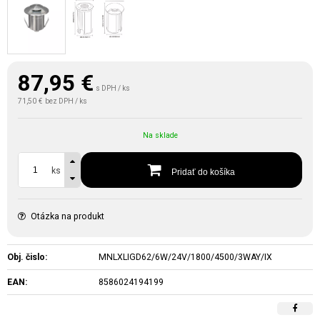
87,95
€
s DPH / ks
71,50 €
bez DPH / ks
Na sklade
ks
Pridať do košíka
Otázka na produkt
Obj. čislo:
MNLXLIGD62/6W/24V/1800/4500/3WAY/IX
EAN:
8586024194199