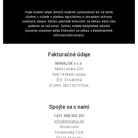
Vaše osobné údaje (email) budeme spracovávať len za týmto
účelom v súlade s platnou legislatívou a zásadami ochrany
osobných údajov. Súhlas potvrdíte kliknutím na odkaz, ktorý vám
pošleme na váš email. Súhlas môžete kedykoľvek odvolať
písomne, emailom alebo kliknutím na odkaz z ktoréhokoľvek
informačného emailu.
Fakturačné údaje
MINALOX s.r.o.
Malé Leváre 520
908 74 Malé Leváre
IČO: 51646994
IČ DPH: SK2120737036
Spojte sa s nami
+421 948 302 251
info@minalox.sk
showroom
Továrenská 13/K
90101 Malacky