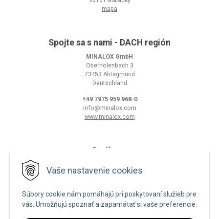
mapa
Spojte sa s nami - DACH región
MINALOX GmbH
Oberholenbach 3
73453 Abtsgmünd
Deutschland
+49 7975 959 968-0
info@minalox.com
www.minalox.com
O nákupe
Obchodné podmienky
Vaše nastavenie cookies
Ochrana osobných údajov
Súbory cookie nám pomáhajú pri poskytovaní služieb pre
Zásady používania cookies
vás. Umožňujú spoznať a zapamätať si vaše preferencie.