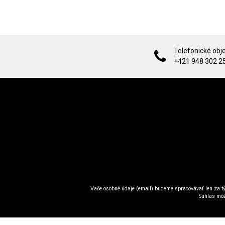
Telefonické obj
+421 948 302 2
Vaše osobné údaje (email) budeme spracovávať len za tý
Súhlas môž