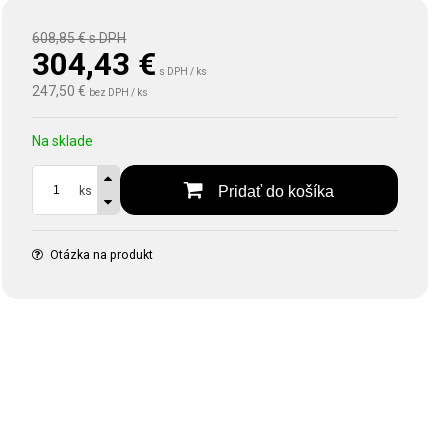
608,85 €
s DPH
304,43
€
s DPH / ks
247,50 €
bez DPH / ks
Na sklade
Pridať do košíka
ks
Otázka na produkt