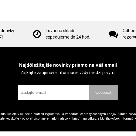
ednávky
Tovar na sklade
Odborn
51
expedujeme do 24 hod.
rezervu
Najdôležitejšie novinky priamo na váš email
Získajte zaujímavé informácie vždy medzi prvými
Odoberať
mto účelom v súlade s platnou legislatívou a zásadami ochrany osobných údajov. Súhlas potvrd
ete kedykoľvek odvolať písomne, emailom alebo kliknutím na odkaz z ktoréhokoľvek informačn