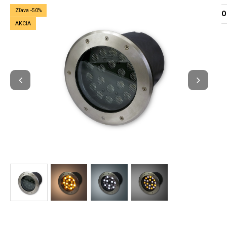
Zľava -50%
O
AKCIA