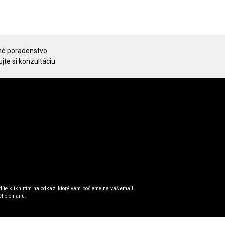
é poradenstvo
jte si konzultáciu
íte kliknutím na odkaz, ktorý vám pošleme na váš email.
ého emailu.