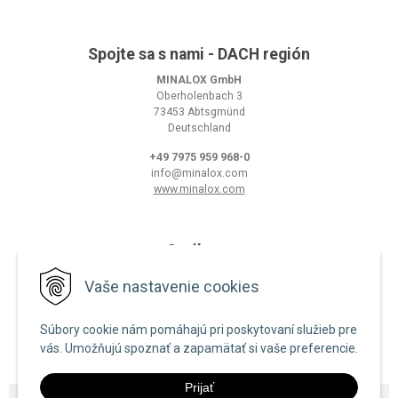
Spojte sa s nami - DACH región
MINALOX GmbH
Oberholenbach 3
73453 Abtsgmünd
Deutschland
+49 7975 959 968-0
info@minalox.com
www.minalox.com
O nákupe
Obchodné podmienky
Vaše nastavenie cookies
Ochrana osobných údajov
Súbory cookie nám pomáhajú pri poskytovaní služieb pre
Zásady používania cookies
vás. Umožňujú spoznať a zapamätať si vaše preferencie.
Prijať