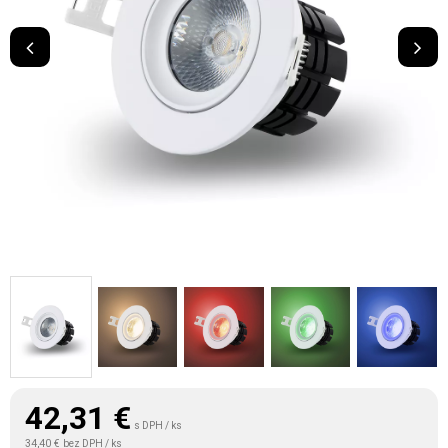
42,31
€
s DPH / ks
34,40 €
bez DPH / ks