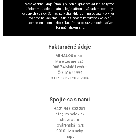
Vaše osobné údaje (email) budeme spracovávať len za týmto
účelom v súlade s platnou legislatívou a zásadami ochrany
osobných údajov. Súhlas potvrdíte kliknutím na odkaz, ktorý vám
pošleme na váš email. Súhlas môžete kedykoľvek odvolať
písomne, emailom alebo kliknutím na odkaz z ktoréhokoľvek
informačného emailu.
Fakturačné údaje
MINALOX s.r.o.
Malé Leváre 520
908 74 Malé Leváre
IČO: 51646994
IČ DPH: SK2120737036
Spojte sa s nami
+421 948 302 251
info@minalox.sk
showroom
Továrenská 13/K
90101 Malacky
mapa