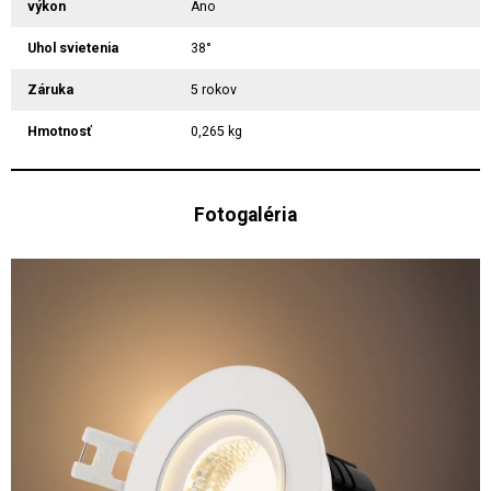
výkon
Áno
Uhol svietenia
38°
Záruka
5 rokov
Hmotnosť
0,265 kg
Fotogaléria