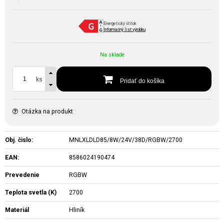
Energetický štítok
Informačný list výrobku
Na sklade
ks
Pridať do košíka
Otázka na produkt
Obj. čislo:
MNLXLDLD85/8W/24V/38D/RGBW/2700
EAN:
8586024190474
Prevedenie
RGBW
Teplota svetla (K)
2700
Materiál
Hliník