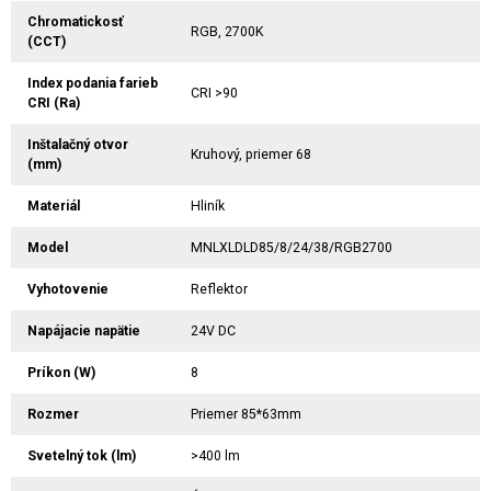
Chromatickosť
RGB, 2700K
(CCT)
Index podania farieb
CRI >90
CRI (Ra)
Inštalačný otvor
Kruhový, priemer 68
(mm)
Materiál
Hliník
Model
MNLXLDLD85/8/24/38/RGB2700
Vyhotovenie
Reflektor
Napájacie napätie
24V DC
Príkon (W)
8
Rozmer
Priemer 85*63mm
Svetelný tok (lm)
>400 lm