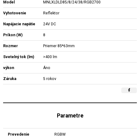
Model
MNLXLDLD85/8/24/38/RGB2700
Vyhotovenie
Reflektor
Napájacie napätie
24V DC
Príkon (W)
8
Rozmer
Priemer 85*63mm
Svetelný tok (lm)
>400 lm
výkon
Áno
Záruka
5 rokov
Parametre
Prevedenie
RGBW