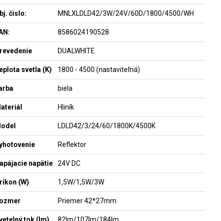
bj. čislo:
MNLXLDLD42/3W/24V/60D/1800/4500/WH
AN:
8586024190528
revedenie
DUALWHITE
eplota svetla (K)
1800 - 4500 (nastaviteľná)
arba
biela
ateriál
Hliník
odel
LDLD42/3/24/60/1800K/4500K
yhotovenie
Reflektor
apájacie napätie
24V DC
ríkon (W)
1,5W/1,5W/3W
ozmer
Priemer 42*27mm
vetelný tok (lm)
82lm/107lm/184lm