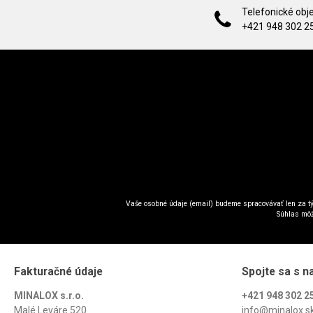
Telefonické obj
+421 948 302 2
Vaše osobné údaje (email) budeme spracovávať len za tý
Súhlas môž
Fakturačné údaje
Spojte sa s n
MINALOX s.r.o.
+421 948 302 2
Malé Leváre 520
info@minalox.s