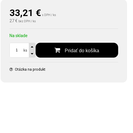
33,21
€
s DPH / ks
27 €
bez DPH / ks
Na sklade
Pridať do košíka
ks
Otázka na produkt