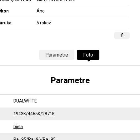
ýkon
Áno
áruka
5 rokov
Parametre
Foto
Parametre
DUALWHITE
1943K/4465K/2871K
biela
Ra=95/Ra=96/Ra=95