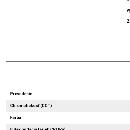
v
Z
Prevedenie
Chromatickosť (CCT)
Farba
Index podania farieb CRI (Ra)