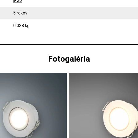
IP20
5 rokov
0,038 kg
Fotogaléria