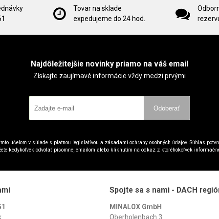
ednávky
Tovar na sklade
Odborn
51
expedujeme do 24 hod.
rezervu
Najdôležitejšie novinky priamo na váš email
Získajte zaujímavé informácie vždy medzi prvými
Odoberať
mto účelom v súlade s platnou legislatívou a zásadami ochrany osobných údajov. Súhlas potvrd
ete kedykoľvek odvolať písomne, emailom alebo kliknutím na odkaz z ktoréhokoľvek informačn
ami
Spojte sa s nami - DACH regió
51
MINALOX GmbH
k
Oberholenbach 3