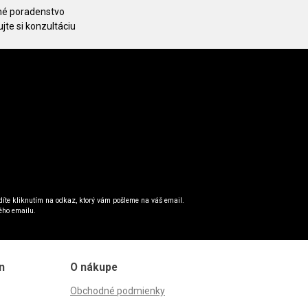
é poradenstvo
jte si konzultáciu
íte kliknutím na odkaz, ktorý vám pošleme na váš email.
ého emailu.
n
O nákupe
Obchodné podmienky