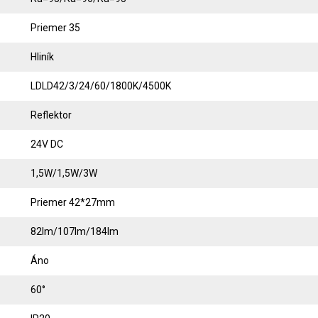
Priemer 35
Hliník
LDLD42/3/24/60/1800K/4500K
Reflektor
24V DC
1,5W/1,5W/3W
Priemer 42*27mm
82lm/107lm/184lm
Áno
60°