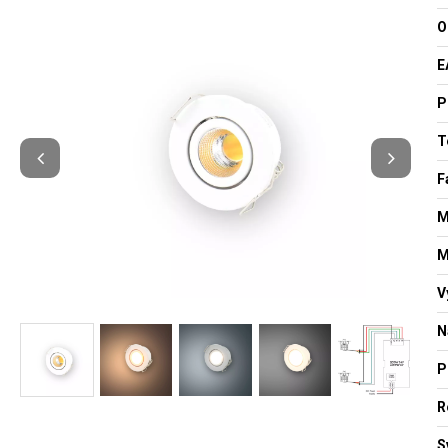
O
E
P
T
F
M
M
V
N
P
R
S