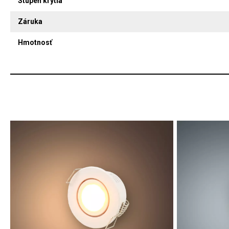
Stupeň krytia
Záruka
Hmotnosť