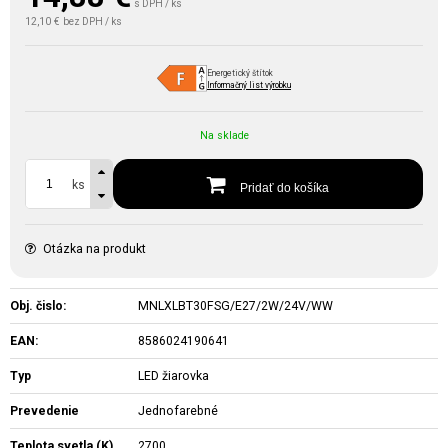
s DPH / ks
12,10 €
bez DPH / ks
Energetický štítok
Informačný list výrobku
Na sklade
ks
Pridať do košíka
Otázka na produkt
Obj. čislo:
MNLXLBT30FSG/E27/2W/24V/WW
EAN:
8586024190641
Typ
LED žiarovka
Prevedenie
Jednofarebné
Teplota svetla (K)
2700