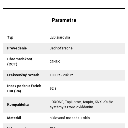
Parametre
Typ
LED žiarovka
Prevedenie
Jednofarebné
Chromatickosť
2543K
(CCT)
Frekvenčný rozsah
100Hz - 20kHz
Index podania farieb
92,8
CRI (Ra)
LOXONE, TapHome, Ampio, KNX, ďalšie
Kompatibilita
systémy s PWM ovládaním
Materiál
niklovaná mosadz + sklo