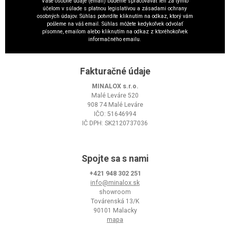
Vaše osobné údaje (email) budeme spracovávať len za týmto
účelom v súlade s platnou legislatívou a zásadami ochrany
osobných údajov. Súhlas potvrdíte kliknutím na odkaz, ktorý vám
pošleme na váš email. Súhlas môžete kedykoľvek odvolať
písomne, emailom alebo kliknutím na odkaz z ktoréhokoľvek
informačného emailu.
Fakturačné údaje
MINALOX s.r.o.
Malé Leváre 520
908 74 Malé Leváre
IČO: 51646994
IČ DPH: SK2120737036
Spojte sa s nami
+421 948 302 251
info@minalox.sk
showroom
Továrenská 13/K
90101 Malacky
mapa