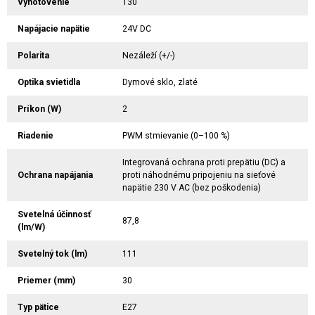
Vyhotovenie
T30
Napájacie napätie
24V DC
Polarita
Nezáleží (+/-)
Optika svietidla
Dymové sklo, zlaté
Príkon (W)
2
Riadenie
PWM stmievanie (0–100 %)
Integrovaná ochrana proti prepätiu (DC) a
Ochrana napájania
proti náhodnému pripojeniu na sieťové
napätie 230 V AC (bez poškodenia)
Svetelná účinnosť
87,8
(lm/W)
Svetelný tok (lm)
111
Priemer (mm)
30
Typ pätice
E27