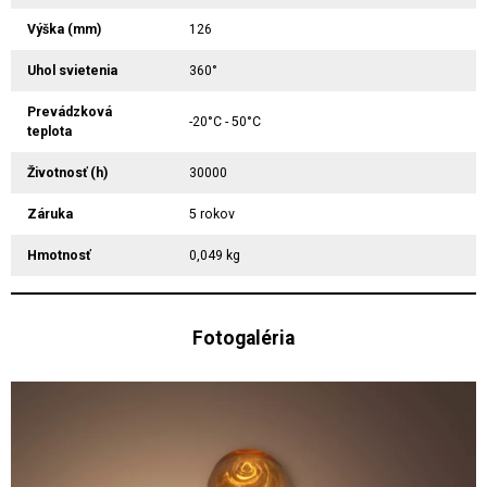
Výška (mm)
126
Uhol svietenia
360°
Prevádzková
-20°C - 50°C
teplota
Životnosť (h)
30000
Záruka
5 rokov
Hmotnosť
0,049 kg
Fotogaléria