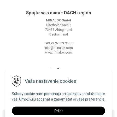
Spojte sa s nami - DACH región
MINALOX GmbH
Oberholenbach 3
73453 Abtsgmünd
Deutschland
+49 7975 959 968-0
info@minalox.com
www.minalox.com
O nákupe
Obchodné podmienky
Vaše nastavenie cookies
Ochrana osobných údajov
Súbory cookie nám pomáhajú pri poskytovaní služieb pre
Zásady používania cookies
vás. Umožňujú spoznať a zapamätať si vaše preferencie.
Prijať
© 2026 Minalox •
NextShop
&
e-shop Pohoda Connector
by
NextCom s.r.o.