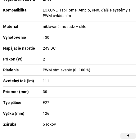
Kompatibilita
LOXONE, TapHome, Ampio, KNX, ďalšie systémy s
PWM ovládaním
Materiál
niklovaná mosadz + sklo
Vyhotovenie
T30
Napájacie napätie
24V DC
Príkon (W)
2
Riadenie
PWM stmievanie (0–100 %)
Svetelný tok (lm)
111
Priemer (mm)
30
Typ pätice
E27
Výška (mm)
126
Záruka
5 rokov