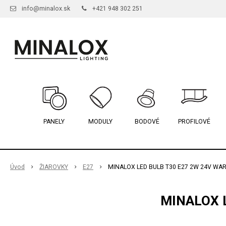
info@minalox.sk
+421 948 302 251
PANELY
MODULY
BODOVÉ
PROFILOVÉ
Úvod
ŽIAROVKY
E27
MINALOX LED BULB T30 E27 2W 24V WA
MINALOX 