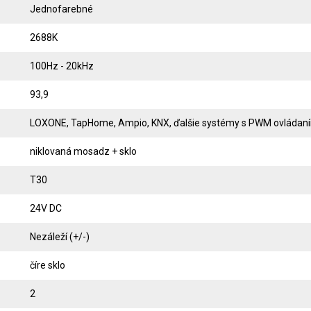
Jednofarebné
2688K
100Hz - 20kHz
93,9
LOXONE, TapHome, Ampio, KNX, ďalšie systémy s PWM ovládan
niklovaná mosadz + sklo
T30
24V DC
Nezáleží (+/-)
číre sklo
2