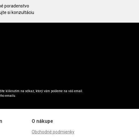
é poradenstvo
jte si konzultáciu
íte kliknutím na odkaz, ktorý vám pošleme na váš email.
ého emailu.
n
O nákupe
Obchodné podmienky