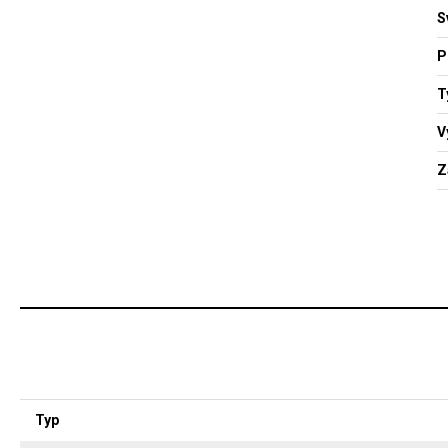
S
P
T
V
Z
Typ