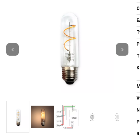
O
E
T
P
T
K
M
V
N
P
R