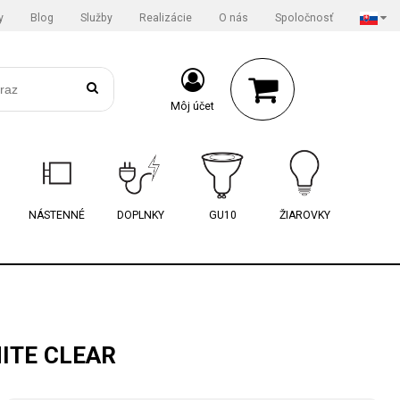
y
Blog
Služby
Realizácie
O nás
Spoločnosť
Môj účet
NÁSTENNÉ
DOPLNKY
GU10
ŽIAROVKY
ITE CLEAR