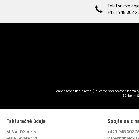
Telefonické obj
+421 948 302 2
Vaše osobné údaje (email) budeme spracovávať len za tý
Súhlas môž
Fakturačné údaje
Spojte sa s n
MINALOX s.r.o.
+421 948 302 2
Malé Leváre 520
info@minalox.s