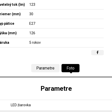
vetelný tok (lm)
123
riemer (mm)
30
yp pätice
E27
ýška (mm)
126
áruka
5 rokov
Parametre
Foto
Parametre
LED žiarovka