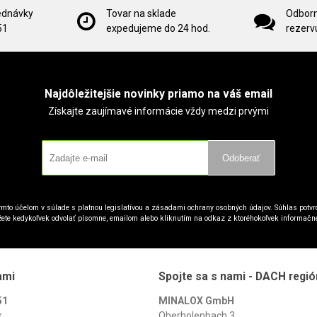
ednávky
Tovar na sklade
Odborn
51
expedujeme do 24 hod.
rezervu
Najdôležitejšie novinky priamo na váš email
Získajte zaujímavé informácie vždy medzi prvými
Odoberať
mto účelom v súlade s platnou legislatívou a zásadami ochrany osobných údajov. Súhlas potvrd
ete kedykoľvek odvolať písomne, emailom alebo kliknutím na odkaz z ktoréhokoľvek informačn
ami
Spojte sa s nami - DACH regió
51
MINALOX GmbH
k
Oberholenbach 3