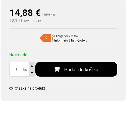
14,88
€
s DPH / ks
12,10 €
bez DPH / ks
Energetický štítok
Informačný list výrobku
Na sklade
Pridať do košíka
ks
Otázka na produkt