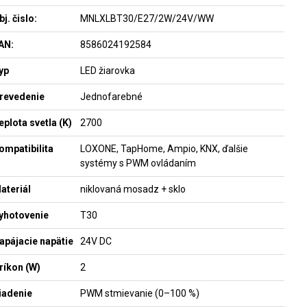
bj. čislo:
MNLXLBT30/E27/2W/24V/WW
AN:
8586024192584
yp
LED žiarovka
revedenie
Jednofarebné
eplota svetla (K)
2700
ompatibilita
LOXONE, TapHome, Ampio, KNX, ďalšie
systémy s PWM ovládaním
ateriál
niklovaná mosadz + sklo
yhotovenie
T30
apájacie napätie
24V DC
ríkon (W)
2
iadenie
PWM stmievanie (0–100 %)