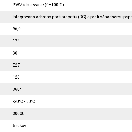
PWM stmievanie (0–100 %)
Integrovaná ochrana proti prepätiu (DC) a proti náhodnému prip
96,9
123
30
E27
126
360°
-20°C - 50°C
30000
5 rokov