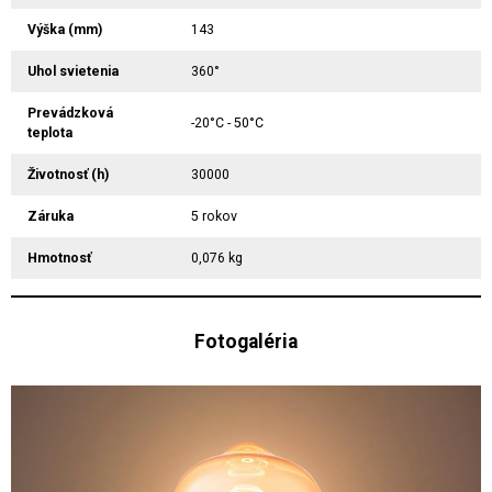
Výška (mm)
143
Uhol svietenia
360°
Prevádzková
-20°C - 50°C
teplota
Životnosť (h)
30000
Záruka
5 rokov
Hmotnosť
0,076 kg
Fotogaléria