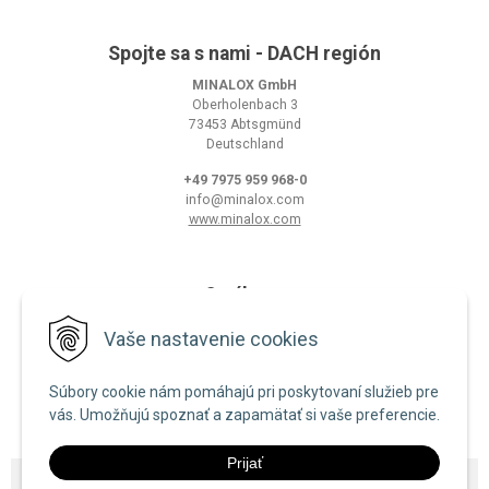
Spojte sa s nami - DACH región
MINALOX GmbH
Oberholenbach 3
73453 Abtsgmünd
Deutschland
+49 7975 959 968-0
info@minalox.com
www.minalox.com
O nákupe
Obchodné podmienky
Vaše nastavenie cookies
Ochrana osobných údajov
Súbory cookie nám pomáhajú pri poskytovaní služieb pre
Zásady používania cookies
vás. Umožňujú spoznať a zapamätať si vaše preferencie.
Prijať
© 2026 Minalox •
NextShop
&
e-shop Pohoda Connector
by
NextCom s.r.o.