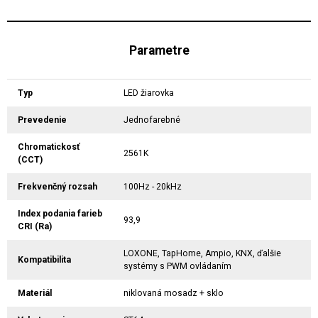
Parametre
Typ
LED žiarovka
Prevedenie
Jednofarebné
Chromatickosť
2561K
(CCT)
Frekvenčný rozsah
100Hz - 20kHz
Index podania farieb
93,9
CRI (Ra)
LOXONE, TapHome, Ampio, KNX, ďalšie
Kompatibilita
systémy s PWM ovládaním
Materiál
niklovaná mosadz + sklo