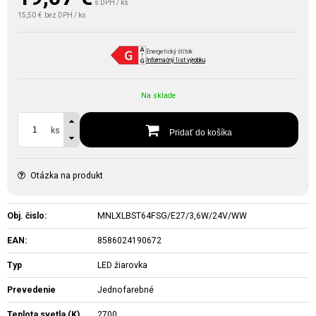
s DPH / ks
15,50 €
bez DPH / ks
Energetický štítok
Informačný list výrobku
Na sklade
ks
Pridať do košíka
Otázka na produkt
Obj. čislo:
MNLXLBST64FSG/E27/3,6W/24V/WW
EAN:
8586024190672
Typ
LED žiarovka
Prevedenie
Jednofarebné
Teplota svetla (K)
2700