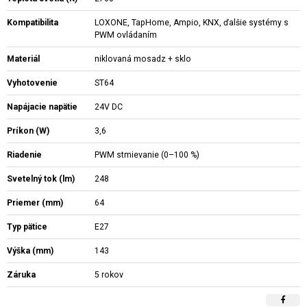
Kompatibilita
LOXONE, TapHome, Ampio, KNX, ďalšie systémy s
PWM ovládaním
Materiál
niklovaná mosadz + sklo
Vyhotovenie
ST64
Napájacie napätie
24V DC
Príkon (W)
3,6
Riadenie
PWM stmievanie (0–100 %)
Svetelný tok (lm)
248
Priemer (mm)
64
Typ pätice
E27
Výška (mm)
143
Záruka
5 rokov