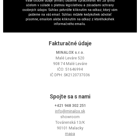
Vaše osobné údaje (email) budeme spracovávať len za týmto
účelom v súlade s platnou legislatívou a zásadami ochrany
osobných údajov. Súhlas potvrdíte kliknutím na odkaz, ktorý vám
pošleme na váš email. Súhlas môžete kedykoľvek odvolať
písomne, emailom alebo kliknutím na odkaz z ktoréhokoľvek
informačného emailu.
Fakturačné údaje
MINALOX s.r.o.
Malé Leváre 520
908 74 Malé Leváre
IČO: 51646994
IČ DPH: SK2120737036
Spojte sa s nami
+421 948 302 251
info@minalox.sk
showroom
Továrenská 13/K
90101 Malacky
mapa