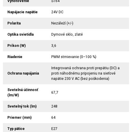
Vyhotovenie
ST64
Napájacie napätie
24V DC
Polarita
Nezáleží (+/-)
Optika svietidla
Dymové sklo, zlaté
Príkon (W)
3,6
Riadenie
PWM stmievanie (0–100 %)
Integrovaná ochrana proti prepätiu (DC) a
Ochrana napájania
proti náhodnému pripojeniu na sieťové
napätie 230 V AC (bez poškodenia)
Svetelná účinnosť
67,7
(lm/W)
Svetelný tok (lm)
248
Priemer (mm)
64
Typ pätice
E27