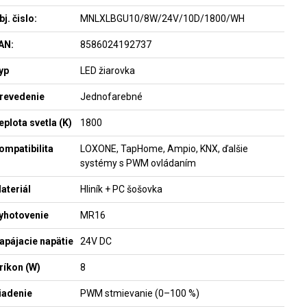
bj. čislo:
MNLXLBGU10/8W/24V/10D/1800/WH
AN:
8586024192737
yp
LED žiarovka
revedenie
Jednofarebné
eplota svetla (K)
1800
ompatibilita
LOXONE, TapHome, Ampio, KNX, ďalšie
systémy s PWM ovládaním
ateriál
Hliník + PC šošovka
yhotovenie
MR16
apájacie napätie
24V DC
ríkon (W)
8
iadenie
PWM stmievanie (0–100 %)