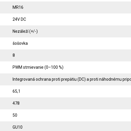
MR16
24V DC
Nezáleží (+/-)
šošovka
8
PWM stmievanie (0–100 %)
Integrovaná ochrana proti prepätiu (DC) a proti náhodnému prip
65,1
478
50
GU10