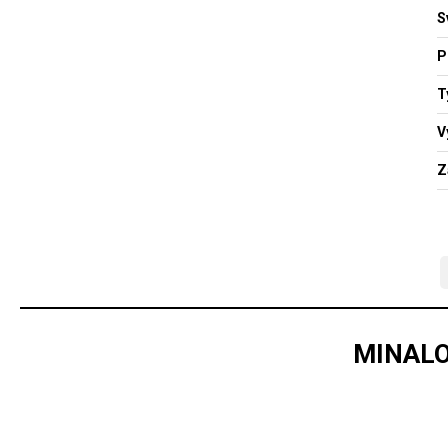
S
P
T
V
Z
MINALO