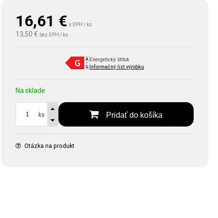
16,61
€
s DPH / ks
13,50 €
bez DPH / ks
Energetický štítok
Informačný list výrobku
Na sklade
Pridať do košíka
ks
Otázka na produkt