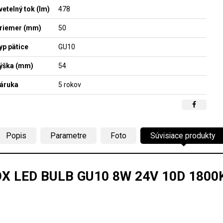
vetelný tok (lm)
478
riemer (mm)
50
yp pätice
GU10
ýška (mm)
54
áruka
5 rokov
Popis
Parametre
Foto
Súvisiace produkty
X LED BULB GU10 8W 24V 10D 1800