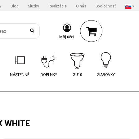
y
Blog
Služby
Realizácie
O nás
Spoločnosť
Môj účet
NÁSTENNÉ
DOPLNKY
GU10
ŽIAROVKY
K WHITE