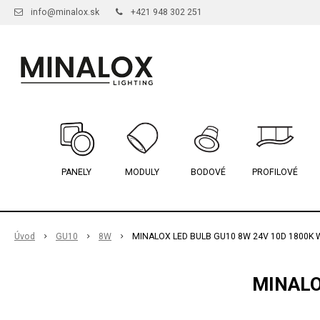
info@minalox.sk
+421 948 302 251
PANELY
MODULY
BODOVÉ
PROFILOVÉ
Úvod
GU10
8W
MINALOX LED BULB GU10 8W 24V 10D 1800K 
MINALO