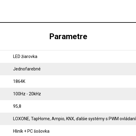
Parametre
LED žiarovka
Jednofarebné
1864K
100Hz - 20kHz
95,8
LOXONE, TapHome, Ampio, KNX, ďalšie systémy s PWM ovládan
Hliník + PC šošovka