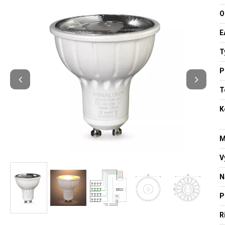
O
E
T
P
T
K
M
V
N
P
R