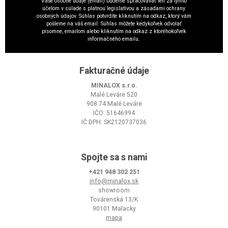
Vaše osobné údaje (email) budeme spracovávať len za týmto
účelom v súlade s platnou legislatívou a zásadami ochrany
osobných údajov. Súhlas potvrdíte kliknutím na odkaz, ktorý vám
pošleme na váš email. Súhlas môžete kedykoľvek odvolať
písomne, emailom alebo kliknutím na odkaz z ktoréhokoľvek
informačného emailu.
Fakturačné údaje
MINALOX s.r.o.
Malé Leváre 520
908 74 Malé Leváre
IČO: 51646994
IČ DPH: SK2120737036
Spojte sa s nami
+421 948 302 251
info@minalox.sk
showroom
Továrenská 13/K
90101 Malacky
mapa