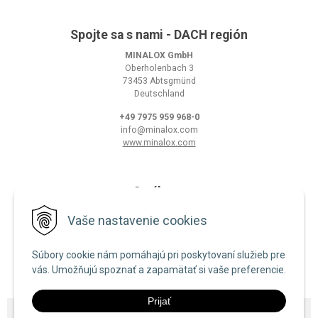
Spojte sa s nami - DACH región
MINALOX GmbH
Oberholenbach 3
73453 Abtsgmünd
Deutschland
+49 7975 959 968-0
info@minalox.com
www.minalox.com
O nákupe
Obchodné podmienky
Vaše nastavenie cookies
Ochrana osobných údajov
Súbory cookie nám pomáhajú pri poskytovaní služieb pre
Zásady používania cookies
vás. Umožňujú spoznať a zapamätať si vaše preferencie.
Prijať
© 2026 Minalox •
NextShop
&
e-shop Pohoda Connector
by
NextCom s.r.o.