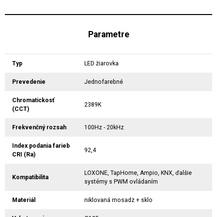
Parametre
Typ
LED žiarovka
Prevedenie
Jednofarebné
Chromatickosť
2389K
(CCT)
Frekvenčný rozsah
100Hz - 20kHz
Index podania farieb
92,4
CRI (Ra)
LOXONE, TapHome, Ampio, KNX, ďalšie
Kompatibilita
systémy s PWM ovládaním
Materiál
niklovaná mosadz + sklo