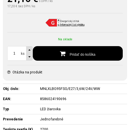
s DPH / ks
17,20 €
bez DPH / ks
Energetický štítok
Informačný list výrobku
Na sklade
ks
Pridať do košíka
Otázka na produkt
Obj. čislo:
MNLXLBG95FSG/E27/3,6W/24V/WW
EAN:
8586024190696
Typ
LED žiarovka
Prevedenie
Jednofarebné
Teplota svetla (K)
2700