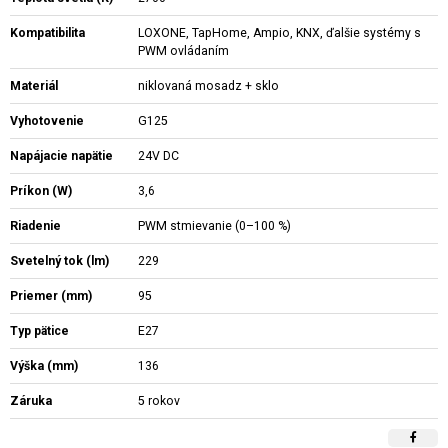
Kompatibilita
LOXONE, TapHome, Ampio, KNX, ďalšie systémy s
PWM ovládaním
Materiál
niklovaná mosadz + sklo
Vyhotovenie
G125
Napájacie napätie
24V DC
Príkon (W)
3,6
Riadenie
PWM stmievanie (0–100 %)
Svetelný tok (lm)
229
Priemer (mm)
95
Typ pätice
E27
Výška (mm)
136
Záruka
5 rokov