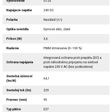
Vyhotovenie
G125
Napájacie napätie
24V DC
Polarita
Nezáleží (+/-)
Optika svietidla
Dymové sklo, zlaté
Príkon (W)
3,6
Riadenie
PWM stmievanie (0–100 %)
Integrovaná ochrana proti prepätiu (DC) a
Ochrana napájania
proti náhodnému pripojeniu na sieťové
napätie 230 V AC (bez poškodenia)
Svetelná účinnosť
64,1
(lm/W)
Svetelný tok (lm)
229
Priemer (mm)
95
Typ pätice
E27