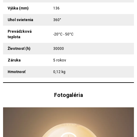
Výška (mm)
136
Uhol svietenia
360°
Prevádzková
-20°C - 50°C
teplota
Životnosť (h)
30000
Záruka
5 rokov
Hmotnosť
0,12 kg
Fotogaléria