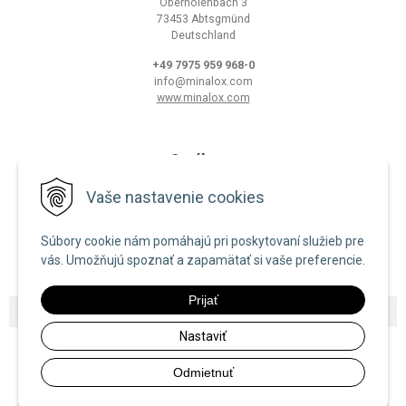
Oberholenbach 3
73453 Abtsgmünd
Deutschland
+49 7975 959 968-0
info@minalox.com
www.minalox.com
O nákupe
Obchodné podmienky
Vaše nastavenie cookies
Ochrana osobných údajov
Súbory cookie nám pomáhajú pri poskytovaní služieb pre
Zásady používania cookies
vás. Umožňujú spoznať a zapamätať si vaše preferencie.
Prijať
© 2026 Minalox •
NextShop
&
e-shop Pohoda Connector
by
NextCom s.r.o.
Nastaviť
Odmietnuť