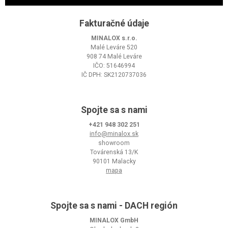
Fakturačné údaje
MINALOX s.r.o.
Malé Leváre 520
908 74 Malé Leváre
IČO: 51646994
IČ DPH: SK2120737036
Spojte sa s nami
+421 948 302 251
info@minalox.sk
showroom
Továrenská 13/K
90101 Malacky
mapa
Spojte sa s nami - DACH región
MINALOX GmbH