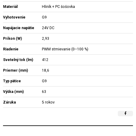
Materiál
Hliník + PC šošovka
Vyhotovenie
G9
Napájacie napätie
24V DC
Príkon (W)
2,93
Riadenie
PWM stmievanie (0–100 %)
Svetelný tok (lm)
412
Priemer (mm)
18,6
Typ pätice
G9
Výška (mm)
63
Záruka
5 rokov