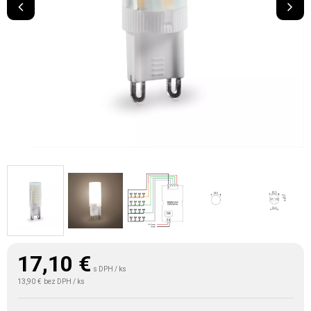
17,10
€
s DPH / ks
13,90 €
bez DPH / ks