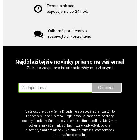
Tovar na sklade
expedujeme do 24 hod.
Odborné poradenstvo
rezervujte si konzultáciu
Najdôležitejšie novinky priamo na váš email
Získajte zaujímavé informácie vždy medzi prvými
Odoberať
Vaše osobné údaje (email) budeme spracovávať len za týmto
účelom v súlade s platnou legislatívou a zásadami ochrany
osobných údajov. Súhlas potvrdíte kliknutím na odkaz, ktorý vám
pošleme na váš email. Súhlas môžete kedykoľvek odvolať
písomne, emailom alebo kliknutím na odkaz z ktoréhokoľvek
informačného emailu.