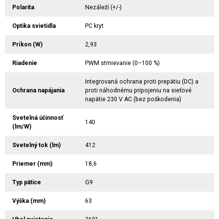
Polarita
Nezáleží (+/-)
Optika svietidla
PC kryt
Príkon (W)
2,93
Riadenie
PWM stmievanie (0–100 %)
Integrovaná ochrana proti prepätiu (DC) a
Ochrana napájania
proti náhodnému pripojeniu na sieťové
napätie 230 V AC (bez poškodenia)
Svetelná účinnosť
140
(lm/W)
Svetelný tok (lm)
412
Priemer (mm)
18,6
Typ pätice
G9
Výška (mm)
63