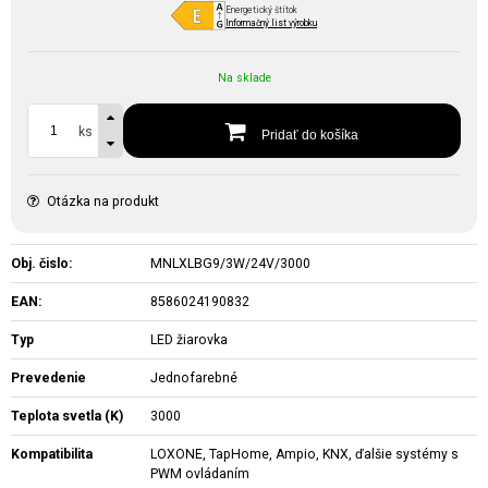
Energetický štítok
Informačný list výrobku
Na sklade
ks
Pridať do košíka
Otázka na produkt
Obj. čislo:
MNLXLBG9/3W/24V/3000
EAN:
8586024190832
Typ
LED žiarovka
Prevedenie
Jednofarebné
Teplota svetla (K)
3000
Kompatibilita
LOXONE, TapHome, Ampio, KNX, ďalšie systémy s
PWM ovládaním