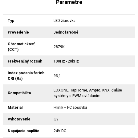
Parametre
Typ
LED žiarovka
Prevedenie
Jednofarebné
Chromatickosť
2879K
(CCT)
Frekvenčný rozsah
100Hz - 20kHz
Index podania farieb
93,1
CRI (Ra)
LOXONE, TapHome, Ampio, KNX, ďalšie
Kompatibilita
systémy s PWM ovládaním
Materiál
Hliník + PC šošovka
Vyhotovenie
G9
Napájacie napätie
24V DC