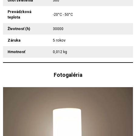
Uhol svietenia
360°
Prevádzková
-20°C - 50°C
teplota
Životnosť (h)
30000
Záruka
5 rokov
Hmotnosť
0,012 kg
Fotogaléria