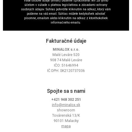
Vaše osobné údaje (email) budeme spracovávať len za týmto
účelom v súlade s platnou legislatívou a zásadami ochrany
osobných údajov. Súhlas potvrdíte kliknutím na odkaz, ktorý vám
pošleme na váš email. Súhlas môžete kedykoľvek odvolať
písomne, emailom alebo kliknutím na odkaz z ktoréhokoľvek
informačného emailu.
Fakturačné údaje
MINALOX s.r.o.
Malé Leváre 520
908 74 Malé Leváre
IČO: 51646994
IČ DPH: SK2120737036
Spojte sa s nami
+421 948 302 251
info@minalox.sk
showroom
Továrenská 13/K
90101 Malacky
mapa