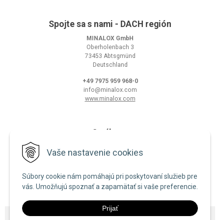
Spojte sa s nami - DACH región
MINALOX GmbH
Oberholenbach 3
73453 Abtsgmünd
Deutschland
+49 7975 959 968-0
info@minalox.com
www.minalox.com
O nákupe
Obchodné podmienky
Vaše nastavenie cookies
Ochrana osobných údajov
Súbory cookie nám pomáhajú pri poskytovaní služieb pre
Zásady používania cookies
vás. Umožňujú spoznať a zapamätať si vaše preferencie.
Prijať
© 2026 Minalox •
NextShop
&
e-shop Pohoda Connector
by
NextCom s.r.o.