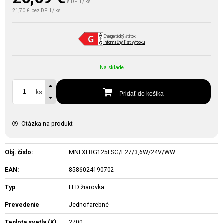
s DPH / ks
21,70 €
bez DPH / ks
Energetický štítok
Informačný list výrobku
Na sklade
ks
Pridať do košíka
Otázka na produkt
Obj. čislo:
MNLXLBG125FSG/E27/3,6W/24V/WW
EAN:
8586024190702
Typ
LED žiarovka
Prevedenie
Jednofarebné
Teplota svetla (K)
2700