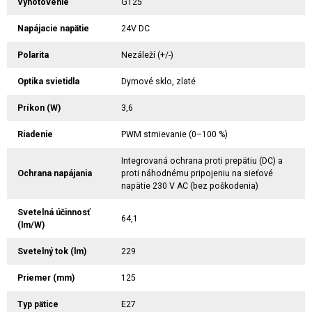
Vyhotovenie
G125
Napájacie napätie
24V DC
Polarita
Nezáleží (+/-)
Optika svietidla
Dymové sklo, zlaté
Príkon (W)
3,6
Riadenie
PWM stmievanie (0–100 %)
Integrovaná ochrana proti prepätiu (DC) a
Ochrana napájania
proti náhodnému pripojeniu na sieťové
napätie 230 V AC (bez poškodenia)
Svetelná účinnosť
64,1
(lm/W)
Svetelný tok (lm)
229
Priemer (mm)
125
Typ pätice
E27