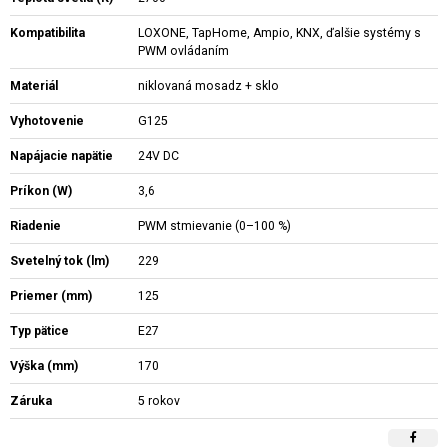
Kompatibilita
LOXONE, TapHome, Ampio, KNX, ďalšie systémy s
PWM ovládaním
Materiál
niklovaná mosadz + sklo
Vyhotovenie
G125
Napájacie napätie
24V DC
Príkon (W)
3,6
Riadenie
PWM stmievanie (0–100 %)
Svetelný tok (lm)
229
Priemer (mm)
125
Typ pätice
E27
Výška (mm)
170
Záruka
5 rokov