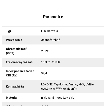
Parametre
Typ
LED žiarovka
Prevedenie
Jednofarebné
Chromatickosť
2389K
(CCT)
Frekvenčný rozsah
100Hz - 20kHz
Index podania farieb
92,4
CRI (Ra)
LOXONE, TapHome, Ampio, KNX, ďalšie
Kompatibilita
systémy s PWM ovládaním
Materiál
niklovaná mosadz + sklo