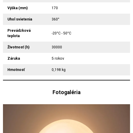
Výška (mm)
170
Uhol svietenia
360°
Prevádzková
-20°C - 50°C
teplota
Životnosť (h)
30000
Záruka
5 rokov
Hmotnosť
0,198 kg
Fotogaléria