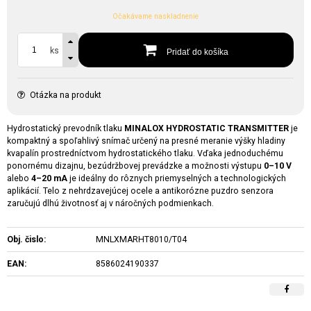
Očakávame naskladnenie
ks
Pridať do košíka
Otázka na produkt
Hydrostatický prevodník tlaku
MINALOX HYDROSTATIC TRANSMITTER
je
kompaktný a spoľahlivý snímač určený na presné meranie výšky hladiny
kvapalín prostredníctvom hydrostatického tlaku. Vďaka jednoduchému
ponornému dizajnu, bezúdržbovej prevádzke a možnosti výstupu
0–10 V
alebo
4–20 mA
je ideálny do rôznych priemyselných a technologických
aplikácií. Telo z nehrdzavejúcej ocele a antikorózne puzdro senzora
zaručujú dlhú životnosť aj v náročných podmienkach.
Obj. čislo:
MNLXMARHT8010/T04
EAN:
8586024190337