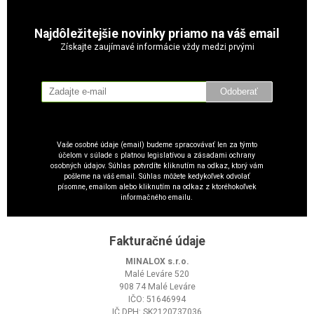
Najdôležitejšie novinky priamo na váš email
Získajte zaujímavé informácie vždy medzi prvými
Odoberať
Vaše osobné údaje (email) budeme spracovávať len za týmto
účelom v súlade s platnou legislatívou a zásadami ochrany
osobných údajov. Súhlas potvrdíte kliknutím na odkaz, ktorý vám
pošleme na váš email. Súhlas môžete kedykoľvek odvolať
písomne, emailom alebo kliknutím na odkaz z ktoréhokoľvek
informačného emailu.
Fakturačné údaje
MINALOX s.r.o.
Malé Leváre 520
908 74 Malé Leváre
IČO: 51646994
IČ DPH: SK2120737036