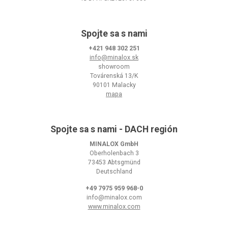
Spojte sa s nami
+421 948 302 251
info@minalox.sk
showroom
Továrenská 13/K
90101 Malacky
mapa
Spojte sa s nami - DACH región
MINALOX GmbH
Oberholenbach 3
73453 Abtsgmünd
Deutschland
+49 7975 959 968-0
info@minalox.com
www.minalox.com