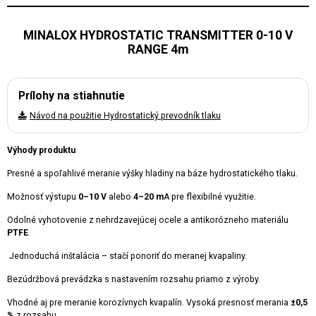
MINALOX HYDROSTATIC TRANSMITTER 0-10 V
RANGE 4m
Prílohy na stiahnutie
Návod na použitie Hydrostatický prevodník tlaku
Výhody produktu
Presné a spoľahlivé meranie výšky hladiny na báze hydrostatického tlaku.
Možnosť výstupu
0–10 V
alebo
4–20 m
A pre flexibilné využitie.
Odolné vyhotovenie z nehrdzavejúcej ocele a antikorózneho materiálu
PTFE
.
Jednoduchá inštalácia – stačí ponoriť do meranej kvapaliny.
Bezúdržbová prevádzka s nastavením rozsahu priamo z výroby.
Vhodné aj pre meranie korozívnych kvapalín. Vysoká presnosť merania
±0,5
%
z rozsahu.