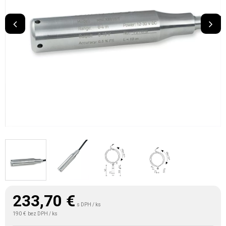
233,70
€
s DPH / ks
190 €
bez DPH / ks