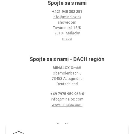
Spojte sa s nami
+421 948 302 251
info@minalox.sk
showroom
Továrenská 13/K
90101 Malacky
mapa
Spojte sa s nami - DACH región
MINALOX GmbH
Oberholenbach 3
73453 Abtsgmünd
Deutschland
+49 7975 959 968-0
info@minalox.com
www.minalox.com
O nákupe