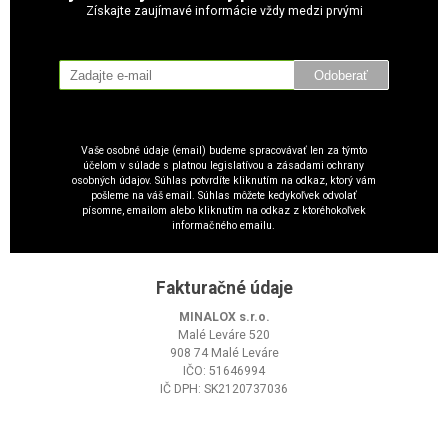
Získajte zaujímavé informácie vždy medzi prvými
Odoberať
Vaše osobné údaje (email) budeme spracovávať len za týmto
účelom v súlade s platnou legislatívou a zásadami ochrany
osobných údajov. Súhlas potvrdíte kliknutím na odkaz, ktorý vám
pošleme na váš email. Súhlas môžete kedykoľvek odvolať
písomne, emailom alebo kliknutím na odkaz z ktoréhokoľvek
informačného emailu.
Fakturačné údaje
MINALOX s.r.o.
Malé Leváre 520
908 74 Malé Leváre
IČO: 51646994
IČ DPH: SK2120737036