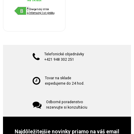
Na sklade
Energetický štítok
Informačný list výrobku
Telefonické objednávky
+421 948 302 251
Tovar na sklade
expedujeme do 24 hod.
Odborné poradenstvo
rezervujte si konzultáciu
Najdôležitejšie novinky priamo na váš email