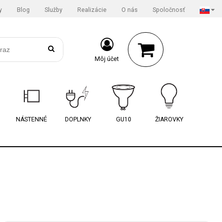
y
Blog
Služby
Realizácie
O nás
Spoločnosť
Môj účet
NÁSTENNÉ
DOPLNKY
GU10
ŽIAROVKY