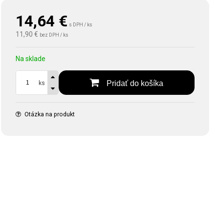
14,64
€
s DPH / ks
11,90 €
bez DPH / ks
Na sklade
Pridať do košíka
ks
Otázka na produkt