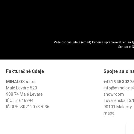
Vaše osobné údaje (email) budeme spracovávať len za tý
Súhlas môž
Fakturačné údaje
Spojte sa s n
MINALOX s.r.o.
+421 948 302 2
Malé Leváre 520
info@minalox.s
908 74 Malé Leváre
showroom
IČO: 51646994
Továrenská 13/
IČ DPH: SK2120737036
90101 Malacky
mapa