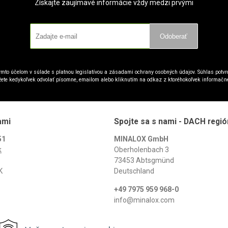
Získajte zaujímavé informácie vždy medzi prvými
Odoberať
mto účelom v súlade s platnou legislatívou a zásadami ochrany osobných údajov. Súhlas potvrd
ete kedykoľvek odvolať písomne, emailom alebo kliknutím na odkaz z ktoréhokoľvek informačn
ami
Spojte sa s nami - DACH regió
51
MINALOX GmbH
k
Oberholenbach 3
73453 Abtsgmünd
K
Deutschland
+49 7975 959 968-0
info@minalox.com
www.minalox.com