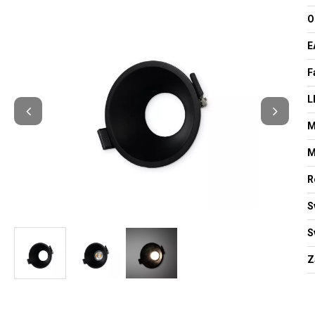
O
E
F
L
M
M
R
S
S
Z