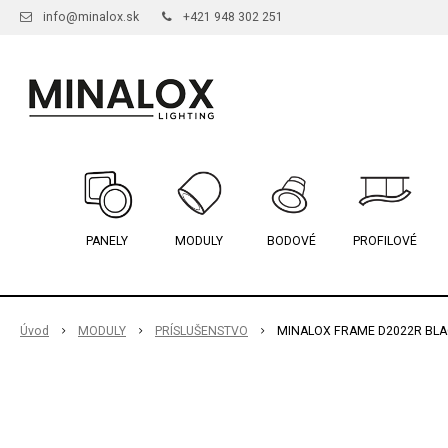
info@minalox.sk
+421 948 302 251
PANELY
MODULY
BODOVÉ
PROFILOVÉ
Úvod
MODULY
PRÍSLUŠENSTVO
MINALOX FRAME D2022R BLA