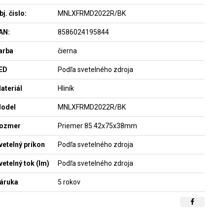
bj. čislo:
MNLXFRMD2022R/BK
AN:
8586024195844
arba
čierna
ED
Podľa svetelného zdroja
ateriál
Hliník
odel
MNLXFRMD2022R/BK
ozmer
Priemer 85.42x75x38mm
vetelný príkon
Podľa svetelného zdroja
vetelný tok (lm)
Podľa svetelného zdroja
áruka
5 rokov