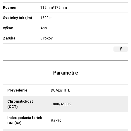
Rozmer
119mm*179mm
Svetelný tok (lm)
1600lm
výkon
Áno
Záruka
5 rokov
Parametre
Prevedenie
DUALWHITE
Chromatickosť
1800/4500K
(CCT)
Index podania farieb
Ra>90
CRI (Ra)