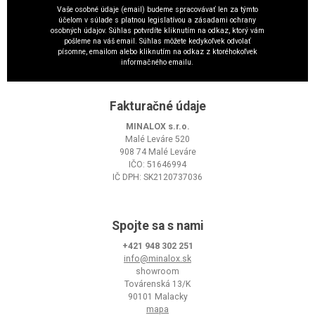
Vaše osobné údaje (email) budeme spracovávať len za týmto
účelom v súlade s platnou legislatívou a zásadami ochrany
osobných údajov. Súhlas potvrdíte kliknutím na odkaz, ktorý vám
pošleme na váš email. Súhlas môžete kedykoľvek odvolať
písomne, emailom alebo kliknutím na odkaz z ktoréhokoľvek
informačného emailu.
Fakturačné údaje
MINALOX s.r.o.
Malé Leváre 520
908 74 Malé Leváre
IČO: 51646994
IČ DPH: SK2120737036
Spojte sa s nami
+421 948 302 251
info@minalox.sk
showroom
Továrenská 13/K
90101 Malacky
mapa