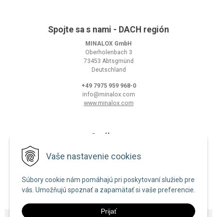
Spojte sa s nami - DACH región
MINALOX GmbH
Oberholenbach 3
73453 Abtsgmünd
Deutschland
+49 7975 959 968-0
info@minalox.com
www.minalox.com
O nákupe
Obchodné podmienky
Vaše nastavenie cookies
Ochrana osobných údajov
Súbory cookie nám pomáhajú pri poskytovaní služieb pre
Zásady používania cookies
vás. Umožňujú spoznať a zapamätať si vaše preferencie.
Prijať