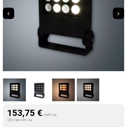
153,75
€
s DPH / ks
125 €
bez DPH / ks