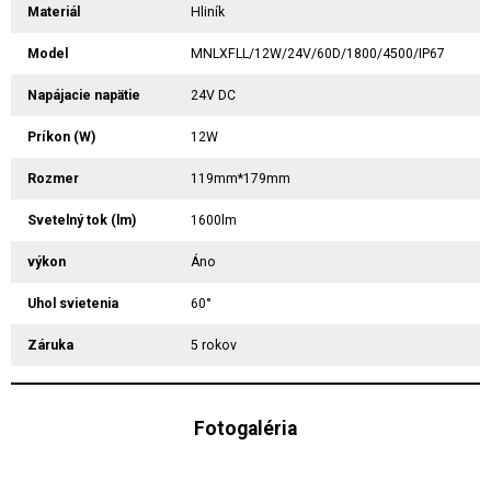
Materiál
Hliník
Model
MNLXFLL/12W/24V/60D/1800/4500/IP67
Napájacie napätie
24V DC
Príkon (W)
12W
Rozmer
119mm*179mm
Svetelný tok (lm)
1600lm
výkon
Áno
Uhol svietenia
60°
Záruka
5 rokov
Fotogaléria