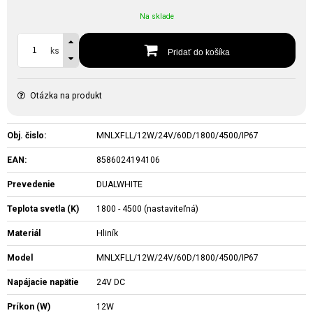
Na sklade
ks
Pridať do košíka
Otázka na produkt
Obj. čislo:
MNLXFLL/12W/24V/60D/1800/4500/IP67
EAN:
8586024194106
Prevedenie
DUALWHITE
Teplota svetla (K)
1800 - 4500 (nastaviteľná)
Materiál
Hliník
Model
MNLXFLL/12W/24V/60D/1800/4500/IP67
Napájacie napätie
24V DC
Príkon (W)
12W