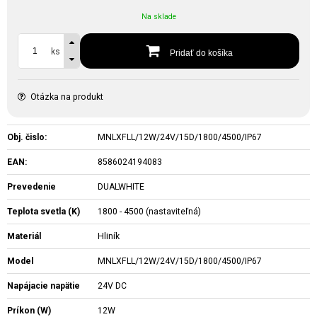
Na sklade
ks
Pridať do košíka
Otázka na produkt
Obj. čislo:
MNLXFLL/12W/24V/15D/1800/4500/IP67
EAN:
8586024194083
Prevedenie
DUALWHITE
Teplota svetla (K)
1800 - 4500 (nastaviteľná)
Materiál
Hliník
Model
MNLXFLL/12W/24V/15D/1800/4500/IP67
Napájacie napätie
24V DC
Príkon (W)
12W