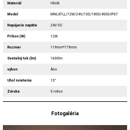
Materiál
Hliník
Model
MNLXFLL/12W/24V/15D/1800/4500/IP67
Napájacie napätie
24V DC
Príkon (W)
12W
Rozmer
119mm*179mm
Svetelný tok (lm)
1600lm
výkon
Áno
Uhol svietenia
15°
Záruka
5 rokov
Fotogaléria