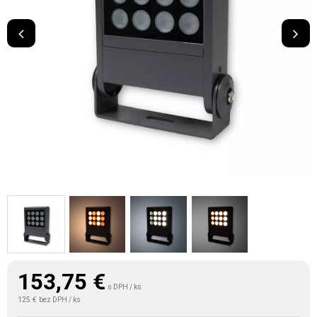
153,75
€
s DPH / ks
125 €
bez DPH / ks