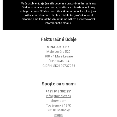
Vaše osobné údaje (email) budeme spracovávať len za týmto
účelom v súlade s platnou legislatívou a zásadami ochrany
osobných údajov. Súhlas potvrdíte kliknutím na odkaz, ktorý vám
pošleme na váš email. Súhlas môžete kedykoľvek odvolať
písomne, emailom alebo kliknutím na odkaz z ktoréhokoľvek
informačného emailu.
Fakturačné údaje
MINALOX s.r.o.
Malé Leváre 520
908 74 Malé Leváre
IČO: 51646994
IČ DPH: SK2120737036
Spojte sa s nami
+421 948 302 251
info@minalox.sk
showroom
Továrenská 13/K
90101 Malacky
mapa