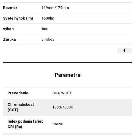
Rozmer
119mm*179mm
Svetelný tok (lm)
1600lm
výkon
Áno
Záruka
5 rokov
Parametre
Prevedenie
DUALWHITE
Chromatickosť
1800/4500K
(CCT)
Index podania farieb
Ra>90
CRI (Ra)