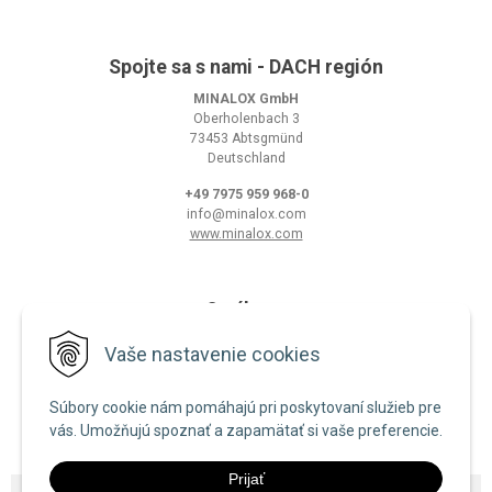
Spojte sa s nami - DACH región
MINALOX GmbH
Oberholenbach 3
73453 Abtsgmünd
Deutschland
+49 7975 959 968-0
info@minalox.com
www.minalox.com
O nákupe
Obchodné podmienky
Vaše nastavenie cookies
Ochrana osobných údajov
Súbory cookie nám pomáhajú pri poskytovaní služieb pre
Zásady používania cookies
vás. Umožňujú spoznať a zapamätať si vaše preferencie.
Prijať