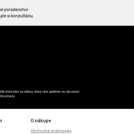
é poradenstvo
jte si konzultáciu
íte kliknutím na odkaz, ktorý vám pošleme na váš email.
ého emailu.
n
O nákupe
Obchodné podmienky