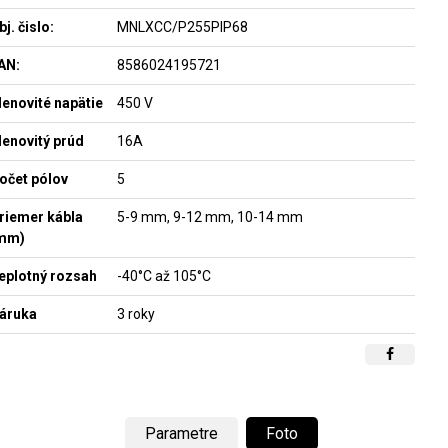
bj. čislo:
MNLXCC/P255PIP68
AN:
8586024195721
enovité napätie
450 V
enovitý prúd
16A
očet pólov
5
riemer kábla
5-9 mm, 9-12 mm, 10-14 mm
mm)
eplotný rozsah
-40°C až 105°C
áruka
3 roky
Parametre
Foto