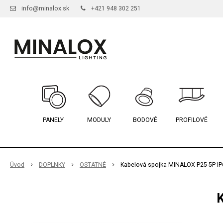
info@minalox.sk
+421 948 302 251
PANELY
MODULY
BODOVÉ
PROFILOVÉ
Úvod
DOPLNKY
OSTATNÉ
Kabelová spojka MINALOX P25-5P IP