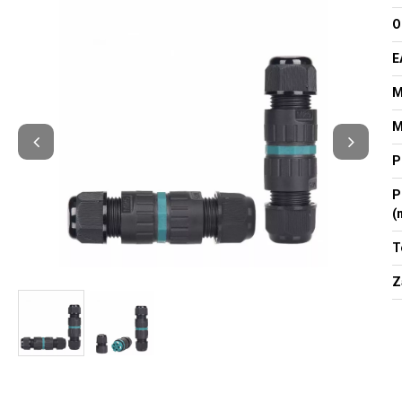
O
E
M
M
P
P
(
T
Z