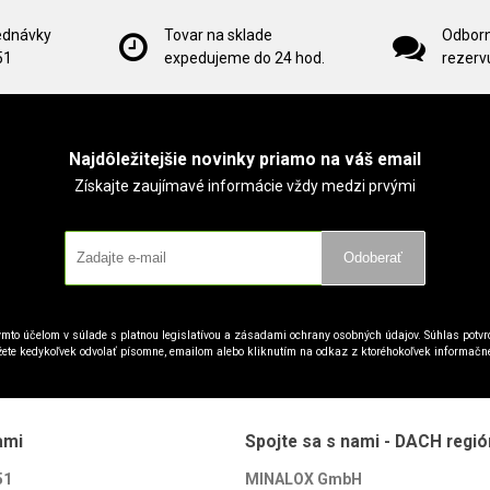
ednávky
Tovar na sklade
Odborn
51
expedujeme do 24 hod.
rezervu
Najdôležitejšie novinky priamo na váš email
Získajte zaujímavé informácie vždy medzi prvými
Odoberať
mto účelom v súlade s platnou legislatívou a zásadami ochrany osobných údajov. Súhlas potvrd
ete kedykoľvek odvolať písomne, emailom alebo kliknutím na odkaz z ktoréhokoľvek informačn
ami
Spojte sa s nami - DACH regió
51
MINALOX GmbH