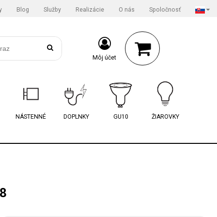
y
Blog
Služby
Realizácie
O nás
Spoločnosť
Môj účet
NÁSTENNÉ
DOPLNKY
GU10
ŽIAROVKY
8