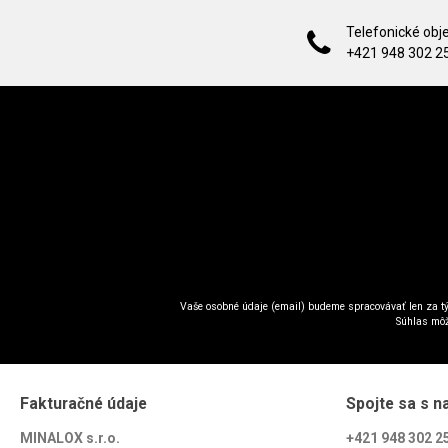
Telefonické obj
+421 948 302 2
Vaše osobné údaje (email) budeme spracovávať len za tý
Súhlas môž
Fakturačné údaje
Spojte sa s n
MINALOX s.r.o.
+421 948 302 2