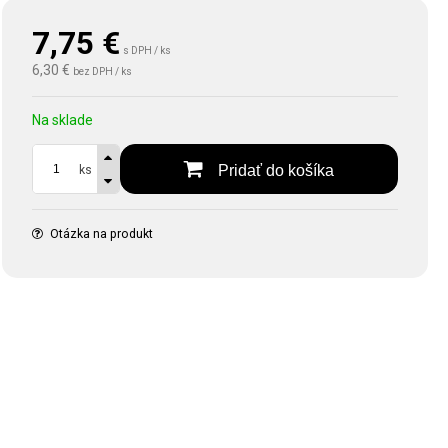
7,75
€
s DPH / ks
6,30 €
bez DPH / ks
Na sklade
Pridať do košíka
ks
Otázka na produkt