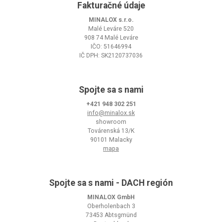
Fakturačné údaje
MINALOX s.r.o.
Malé Leváre 520
908 74 Malé Leváre
IČO: 51646994
IČ DPH: SK2120737036
Spojte sa s nami
+421 948 302 251
info@minalox.sk
showroom
Továrenská 13/K
90101 Malacky
mapa
Spojte sa s nami - DACH región
MINALOX GmbH
Oberholenbach 3
73453 Abtsgmünd