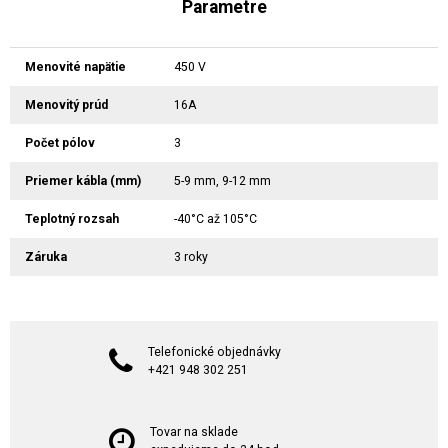
Parametre
Menovité napätie
450 V
Menovitý prúd
16A
Počet pólov
3
Priemer kábla (mm)
5-9 mm, 9-12 mm
Teplotný rozsah
-40°C až 105°C
Záruka
3 roky
Telefonické objednávky
+421 948 302 251
Tovar na sklade