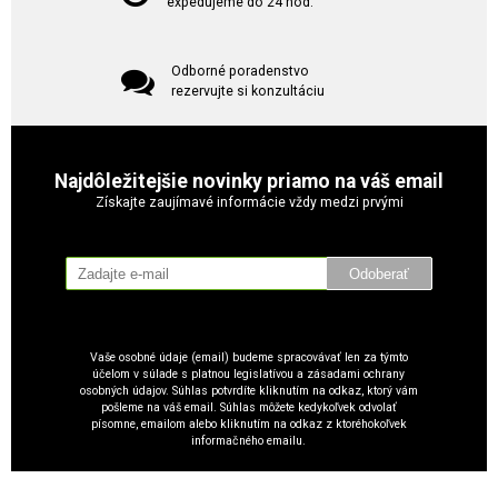
expedujeme do 24 hod.
Odborné poradenstvo
rezervujte si konzultáciu
Najdôležitejšie novinky priamo na váš email
Získajte zaujímavé informácie vždy medzi prvými
Odoberať
Vaše osobné údaje (email) budeme spracovávať len za týmto
účelom v súlade s platnou legislatívou a zásadami ochrany
osobných údajov. Súhlas potvrdíte kliknutím na odkaz, ktorý vám
pošleme na váš email. Súhlas môžete kedykoľvek odvolať
písomne, emailom alebo kliknutím na odkaz z ktoréhokoľvek
informačného emailu.