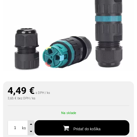
4,49
€
s DPH / ks
3,65 €
bez DPH / ks
Na sklade
ks
Pridať do košíka