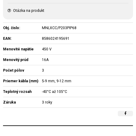
Otázka na produkt
Obj. čislo:
MNLXCC/P203PIP68
EAN:
8586024195691
Menovité napätie
450 V
Menovitý prúd
16A
Počet pólov
3
Priemer kábla (mm)
5-9 mm, 9-12 mm
Teplotný rozsah
-40°C až 105°C
Záruka
3 roky