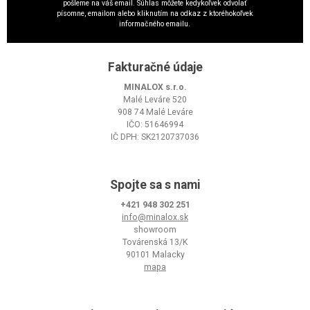
pošleme na váš email. Súhlas môžete kedykoľvek odvolať
písomne, emailom alebo kliknutím na odkaz z ktoréhokoľvek
informačného emailu.
Fakturačné údaje
MINALOX s.r.o.
Malé Leváre 520
908 74 Malé Leváre
IČO: 51646994
IČ DPH: SK2120737036
Spojte sa s nami
+421 948 302 251
info@minalox.sk
showroom
Továrenská 13/K
90101 Malacky
mapa