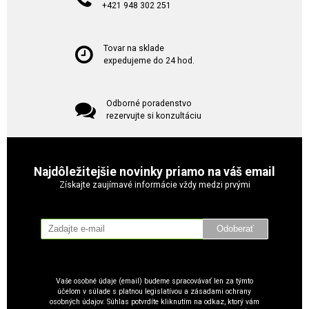
+421 948 302 251
Tovar na sklade
expedujeme do 24 hod.
Odborné poradenstvo
rezervujte si konzultáciu
Najdôležitejšie novinky priamo na váš email
Získajte zaujímavé informácie vždy medzi prvými
Odoberať
Vaše osobné údaje (email) budeme spracovávať len za týmto
účelom v súlade s platnou legislatívou a zásadami ochrany
osobných údajov. Súhlas potvrdíte kliknutím na odkaz, ktorý vám