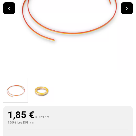
1,85
€
s DPH / m
1,50 €
bez DPH / m