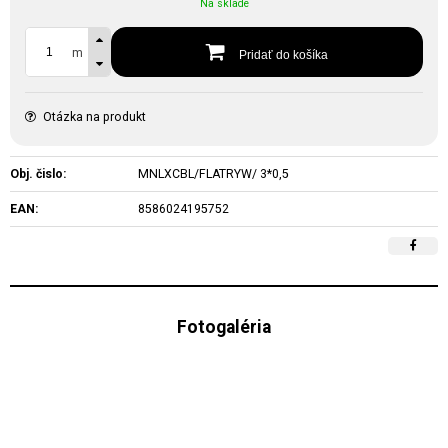
Na sklade
m
Pridať do košíka
Otázka na produkt
Obj. čislo:
MNLXCBL/FLATRYW/ 3*0,5
EAN:
8586024195752
Fotogaléria