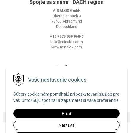
Spojte sa s nami - DACH región
MINALOX GmbH
Oberholenbach 3
73453 Abtsgmünd
Deutschland
+49 7975 959 968-0
info@minalox.com
www.minalox.com
O nákupe
Obchodné podmienky
Vaše nastavenie cookies
Ochrana osobných údajov
Súbory cookie nám pomáhajú pri poskytovaní služieb pre
Zásady používania cookies
vás. Umožňujú spoznať a zapamätať si vaše preferencie.
Prijať
© 2026 Minalox •
NextShop
&
e-shop Pohoda Connector
by
NextCom s.r.o.
Nastaviť