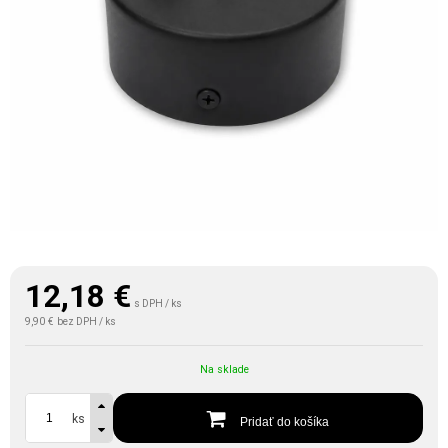
12,18
€
s DPH / ks
9,90 €
bez DPH / ks
Na sklade
ks
Pridať do košíka