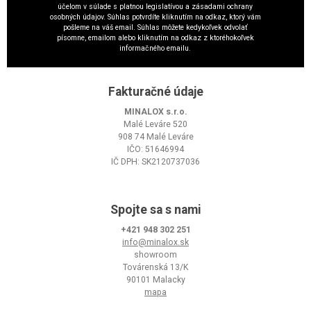
účelom v súlade s platnou legislatívou a zásadami ochrany
osobných údajov. Súhlas potvrdíte kliknutím na odkaz, ktorý vám
pošleme na váš email. Súhlas môžete kedykoľvek odvolať
písomne, emailom alebo kliknutím na odkaz z ktoréhokoľvek
informačného emailu.
Fakturačné údaje
MINALOX s.r.o.
Malé Leváre 520
908 74 Malé Leváre
IČO: 51646994
IČ DPH: SK2120737036
Spojte sa s nami
+421 948 302 251
info@minalox.sk
showroom
Továrenská 13/K
90101 Malacky
mapa