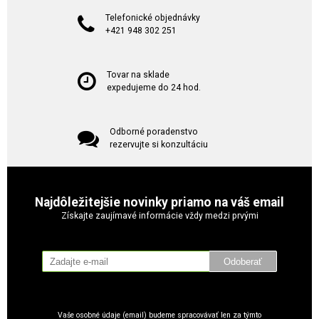
Telefonické objednávky
+421 948 302 251
Tovar na sklade
expedujeme do 24 hod.
Odborné poradenstvo
rezervujte si konzultáciu
Najdôležitejšie novinky priamo na váš email
Získajte zaujímavé informácie vždy medzi prvými
Odoberať
Vaše osobné údaje (email) budeme spracovávať len za týmto