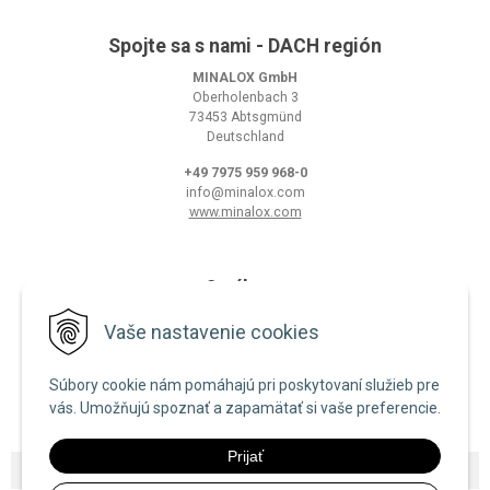
Spojte sa s nami - DACH región
MINALOX GmbH
Oberholenbach 3
73453 Abtsgmünd
Deutschland
+49 7975 959 968-0
info@minalox.com
www.minalox.com
O nákupe
Obchodné podmienky
Vaše nastavenie cookies
Ochrana osobných údajov
Súbory cookie nám pomáhajú pri poskytovaní služieb pre
Zásady používania cookies
vás. Umožňujú spoznať a zapamätať si vaše preferencie.
Prijať
© 2026 Minalox •
NextShop
&
e-shop Pohoda Connector
by
NextCom s.r.o.