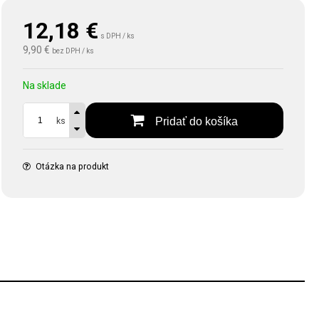
12,18
€
s DPH / ks
9,90 €
bez DPH / ks
Na sklade
Pridať do košíka
ks
Otázka na produkt