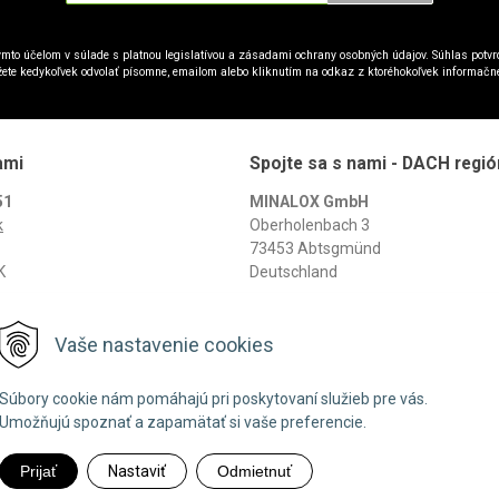
mto účelom v súlade s platnou legislatívou a zásadami ochrany osobných údajov. Súhlas potvrd
ete kedykoľvek odvolať písomne, emailom alebo kliknutím na odkaz z ktoréhokoľvek informačn
ami
Spojte sa s nami - DACH regió
51
MINALOX GmbH
k
Oberholenbach 3
73453 Abtsgmünd
K
Deutschland
+49 7975 959 968-0
info@minalox.com
Vaše nastavenie cookies
www.minalox.com
Súbory cookie nám pomáhajú pri poskytovaní služieb pre vás.
Umožňujú spoznať a zapamätať si vaše preferencie.
© 2026 Minalox •
NextShop
&
e-shop Pohoda Connector
by
NextCom s.r.o.
Prijať
Nastaviť
Odmietnuť