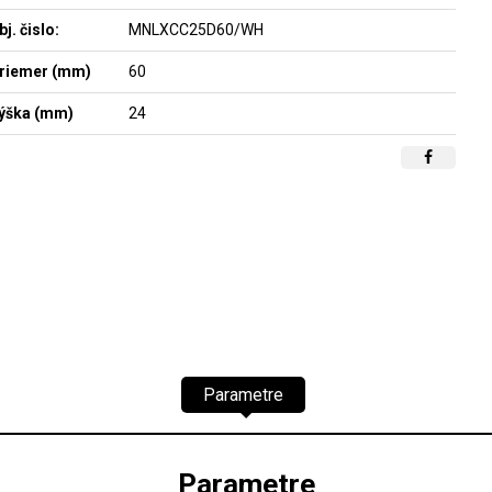
bj. čislo:
MNLXCC25D60/WH
riemer (mm)
60
ýška (mm)
24
Parametre
Parametre