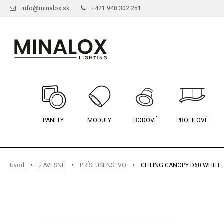
info@minalox.sk
+421 948 302 251
PANELY
MODULY
BODOVÉ
PROFILOVÉ
Úvod
ZÁVESNÉ
PRÍSLUŠENSTVO
CEILING CANOPY D60 WHITE