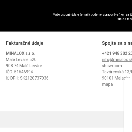
Vaše osobné údaje (email) budeme spracovávať len za tý
Súhlas môž
Fakturačné údaje
Spojte sa s n
MINALOX s.r.o.
+421 948 302 2
Malé Leváre 520
info@minalox.s
908 74 Malé Leváre
showroom
IČO: 51646994
Továrenská 13/
IČ DPH: SK2120737036
90101 Malacky
mapa