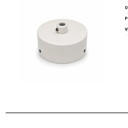
O
P
V