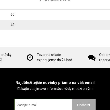
60
24
ednávky
Tovar na sklade
Odborn
51
expedujeme do 24 hod.
rezervu
Najdôležitejšie novinky priamo na váš email
Získajte zaujímavé informácie vždy medzi prvými
Odoberať