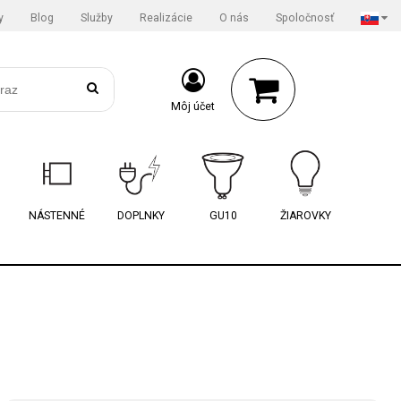
y
Blog
Služby
Realizácie
O nás
Spoločnosť
Môj účet
NÁSTENNÉ
DOPLNKY
GU10
ŽIAROVKY