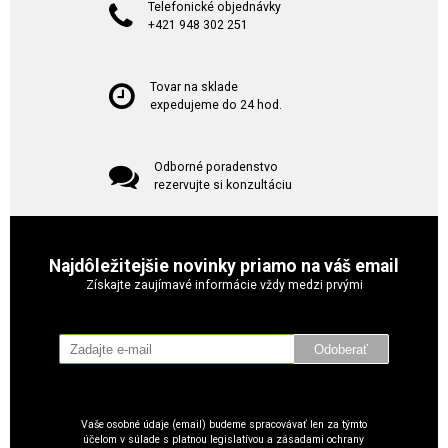
Telefonické objednávky
+421 948 302 251
Tovar na sklade
expedujeme do 24 hod.
Odborné poradenstvo
rezervujte si konzultáciu
Najdôležitejšie novinky priamo na váš email
Získajte zaujímavé informácie vždy medzi prvými
Odoberať
Vaše osobné údaje (email) budeme spracovávať len za týmto
účelom v súlade s platnou legislatívou a zásadami ochrany