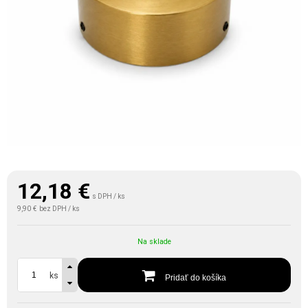
12,18
€
s DPH / ks
9,90 €
bez DPH / ks
Na sklade
ks
Pridať do košíka