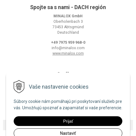
Spojte sa s nami - DACH región
MINALOX GmbH
Oberholenbach 3
73453 Abtsgmünd
Deutschland
+49 7975 959 968-0
info@minalox.com
www.minalox.com
O nákupe
Obchodné podmienky
Vaše nastavenie cookies
Ochrana osobných údajov
Súbory cookie nám pomáhajú pri poskytovaní služieb pre
Zásady používania cookies
vás. Umožňujú spoznať a zapamätať si vaše preferencie.
Prijať
© 2026 Minalox •
NextShop
&
e-shop Pohoda Connector
by
NextCom s.r.o.
Nastaviť