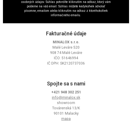
osobných údajov. Súhlas potvrdíte kliknutím na odkaz, ktorý vám
pošleme na váš email. Súhlas môžete kedykoľvek odvolať
písomne, emailom alebo kliknutím na odkaz z ktoréhokoľvek
informačného emailu.
Fakturačné údaje
MINALOX s.r.o.
Malé Leváre 520
908 74 Malé Leváre
IČO: 51646994
IČ DPH: SK2120737036
Spojte sa s nami
+421 948 302 251
info@minalox.sk
showroom
Továrenská 13/K
90101 Malacky
mapa