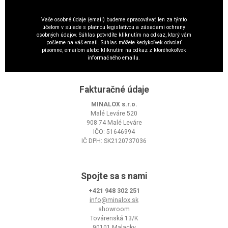
Vaše osobné údaje (email) budeme spracovávať len za týmto
účelom v súlade s platnou legislatívou a zásadami ochrany
osobných údajov. Súhlas potvrdíte kliknutím na odkaz, ktorý vám
pošleme na váš email. Súhlas môžete kedykoľvek odvolať
písomne, emailom alebo kliknutím na odkaz z ktoréhokoľvek
informačného emailu.
Fakturačné údaje
MINALOX s.r.o.
Malé Leváre 520
908 74 Malé Leváre
IČO: 51646994
IČ DPH: SK2120737036
Spojte sa s nami
+421 948 302 251
info@minalox.sk
showroom
Továrenská 13/K
90101 Malacky