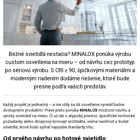
Bežné svietidlá nestačia? MINALOX ponúka výrobu
custom osvetlenia na mieru – od návrhu cez prototyp
po sériovú výrobu. S CRI ≥ 90, špičkovými materiálmi a
moderným riadením dodáme riešenie, ktoré bude
presne podľa vašich predstáv.
Každý projekt je jedinečný – a nie vždy sa dá osvetlenie vyriešiť bežne
dostupnými produktmi. Práve preto ponúka
MINALOX
možnosť návrhu a
výroby svietidiel na mieru. Či už ide o atypický priestor, špecifické technické
požiadavky alebo dizajnový koncept architekta, vieme navrhnúť a dodať
svietidlá, ktoré budú spĺňať najvyššie štandardy trhu.
Od prvého návrhu po hotové svietidlo