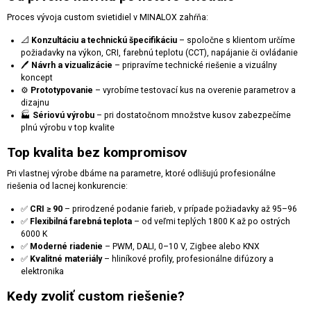
Proces vývoja custom svietidiel v MINALOX zahŕňa:
📐
Konzultáciu a technickú špecifikáciu
– spoločne s klientom určíme
požiadavky na výkon, CRI, farebnú teplotu (CCT), napájanie či ovládanie
🖊
Návrh a vizualizácie
– pripravíme technické riešenie a vizuálny
koncept
⚙
Prototypovanie
– vyrobíme testovací kus na overenie parametrov a
dizajnu
🏭
Sériovú výrobu
– pri dostatočnom množstve kusov zabezpečíme
plnú výrobu v top kvalite
Top kvalita bez kompromisov
Pri vlastnej výrobe dbáme na parametre, ktoré odlišujú profesionálne
riešenia od lacnej konkurencie:
✅
CRI ≥ 90
– prirodzené podanie farieb, v prípade požiadavky až 95–96
✅
Flexibilná farebná teplota
– od veľmi teplých 1800 K až po ostrých
6000 K
✅
Moderné riadenie
– PWM, DALI, 0–10 V, Zigbee alebo KNX
✅
Kvalitné materiály
– hliníkové profily, profesionálne difúzory a
elektronika
Kedy zvoliť custom riešenie?