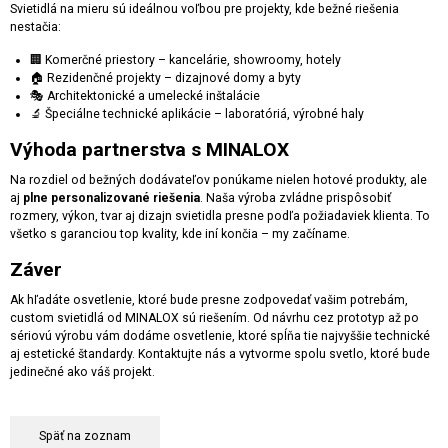
Svietidlá na mieru sú ideálnou voľbou pre projekty, kde bežné riešenia
nestačia:
🏢 Komerčné priestory – kancelárie, showroomy, hotely
🏠 Rezidenčné projekty – dizajnové domy a byty
🎭 Architektonické a umelecké inštalácie
🔬 Špeciálne technické aplikácie – laboratóriá, výrobné haly
Výhoda partnerstva s MINALOX
Na rozdiel od bežných dodávateľov ponúkame nielen hotové produkty, ale
aj
plne personalizované riešenia
. Naša výroba zvládne prispôsobiť
rozmery, výkon, tvar aj dizajn svietidla presne podľa požiadaviek klienta. To
všetko s garanciou top kvality, kde iní končia – my začíname.
Záver
Ak hľadáte osvetlenie, ktoré bude presne zodpovedať vašim potrebám,
custom svietidlá od MINALOX sú riešením. Od návrhu cez prototyp až po
sériovú výrobu vám dodáme osvetlenie, ktoré spĺňa tie najvyššie technické
aj estetické štandardy. Kontaktujte nás a vytvorme spolu svetlo, ktoré bude
jedinečné ako váš projekt.
Späť na zoznam