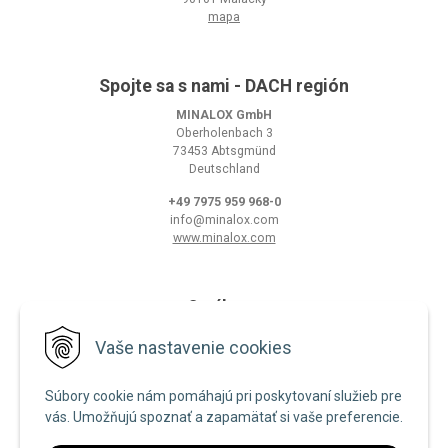
mapa
Spojte sa s nami - DACH región
MINALOX GmbH
Oberholenbach 3
73453 Abtsgmünd
Deutschland
+49 7975 959 968-0
info@minalox.com
www.minalox.com
O nákupe
Obchodné podmienky
Vaše nastavenie cookies
Ochrana osobných údajov
Súbory cookie nám pomáhajú pri poskytovaní služieb pre
Zásady používania cookies
vás. Umožňujú spoznať a zapamätať si vaše preferencie.