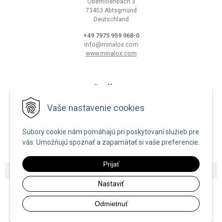
Oberholenbach 3
73453 Abtsgmünd
Deutschland
+49 7975 959 968-0
info@minalox.com
www.minalox.com
O nákupe
Obchodné podmienky
Vaše nastavenie cookies
Ochrana osobných údajov
Súbory cookie nám pomáhajú pri poskytovaní služieb pre
Zásady používania cookies
vás. Umožňujú spoznať a zapamätať si vaše preferencie.
Prijať
© 2026 Minalox •
NextShop
&
e-shop Pohoda Connector
by
NextCom s.r.o.
Nastaviť
Odmietnuť