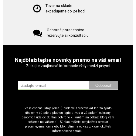
Tovar na sklade
expedujeme do 24 hod.
Odborné poradenstvo
rezervujte si konzultáciu
Najdôležitejšie novinky priamo na váš email
Získajte zaujímavé informácie vždy medzi prvými
Odoberať
Vaše osobné údaje (email) budeme spracovávať len za týmto
účelom v súlade s platnou legislatívou a zásadami ochrany
osobných údajov. Súhlas potvrdíte kliknutím na odkaz, ktorý vám
pošleme na váš email. Súhlas môžete kedykoľvek odvolať
písomne, emailom alebo kliknutím na odkaz z ktoréhokoľvek
informačného emailu.