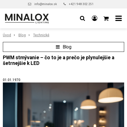
info@minalox.sk
+421 948 302 251
Úvod
Blog
Technické
Blog
PWM stmývanie – čo to je a prečo je plynulejšie a
šetrnejšie k LED
01.01.1970