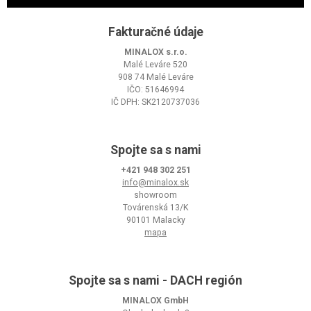
Fakturačné údaje
MINALOX s.r.o.
Malé Leváre 520
908 74 Malé Leváre
IČO: 51646994
IČ DPH: SK2120737036
Spojte sa s nami
+421 948 302 251
info@minalox.sk
showroom
Továrenská 13/K
90101 Malacky
mapa
Spojte sa s nami - DACH región
MINALOX GmbH