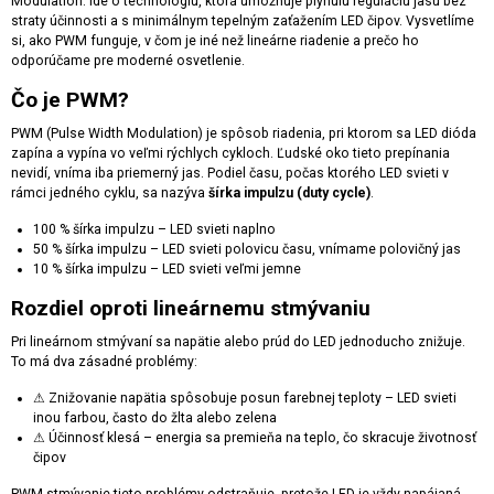
Modulation. Ide o technológiu, ktorá umožňuje plynulú reguláciu jasu bez
straty účinnosti a s minimálnym tepelným zaťažením LED čipov. Vysvetlíme
si, ako PWM funguje, v čom je iné než lineárne riadenie a prečo ho
odporúčame pre moderné osvetlenie.
Čo je PWM?
PWM (Pulse Width Modulation) je spôsob riadenia, pri ktorom sa LED dióda
zapína a vypína vo veľmi rýchlych cykloch. Ľudské oko tieto prepínania
nevidí, vníma iba priemerný jas. Podiel času, počas ktorého LED svieti v
rámci jedného cyklu, sa nazýva
šírka impulzu (duty cycle)
.
100 % šírka impulzu – LED svieti naplno
50 % šírka impulzu – LED svieti polovicu času, vnímame polovičný jas
10 % šírka impulzu – LED svieti veľmi jemne
Rozdiel oproti lineárnemu stmývaniu
Pri lineárnom stmývaní sa napätie alebo prúd do LED jednoducho znižuje.
To má dva zásadné problémy:
⚠ Znižovanie napätia spôsobuje posun farebnej teploty – LED svieti
inou farbou, často do žlta alebo zelena
⚠ Účinnosť klesá – energia sa premieňa na teplo, čo skracuje životnosť
čipov