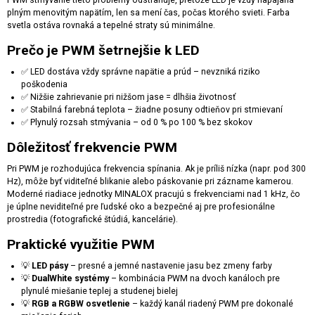
PWM stmývanie tieto problémy odstraňuje, pretože LED je vždy napájaná
plným menovitým napätím, len sa mení čas, počas ktorého svieti. Farba
svetla ostáva rovnaká a tepelné straty sú minimálne.
Prečo je PWM šetrnejšie k LED
✅ LED dostáva vždy správne napätie a prúd – nevzniká riziko
poškodenia
✅ Nižšie zahrievanie pri nižšom jase = dlhšia životnosť
✅ Stabilná farebná teplota – žiadne posuny odtieňov pri stmievaní
✅ Plynulý rozsah stmývania – od 0 % po 100 % bez skokov
Dôležitosť frekvencie PWM
Pri PWM je rozhodujúca frekvencia spínania. Ak je príliš nízka (napr. pod 300
Hz), môže byť viditeľné blikanie alebo páskovanie pri zázname kamerou.
Moderné riadiace jednotky MINALOX pracujú s frekvenciami nad 1 kHz, čo
je úplne neviditeľné pre ľudské oko a bezpečné aj pre profesionálne
prostredia (fotografické štúdiá, kancelárie).
Praktické využitie PWM
💡
LED pásy
– presné a jemné nastavenie jasu bez zmeny farby
💡
DualWhite systémy
– kombinácia PWM na dvoch kanáloch pre
plynulé miešanie teplej a studenej bielej
💡
RGB a RGBW osvetlenie
– každý kanál riadený PWM pre dokonalé