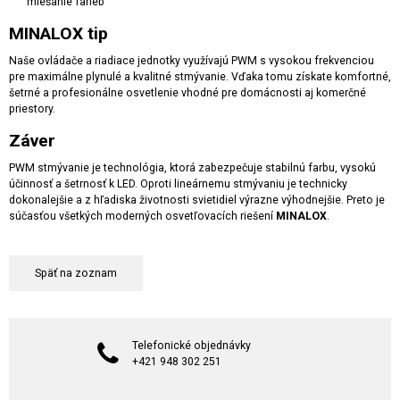
miešanie farieb
MINALOX tip
Naše ovládače a riadiace jednotky využívajú PWM s vysokou frekvenciou
pre maximálne plynulé a kvalitné stmývanie. Vďaka tomu získate komfortné,
šetrné a profesionálne osvetlenie vhodné pre domácnosti aj komerčné
priestory.
Záver
PWM stmývanie je technológia, ktorá zabezpečuje stabilnú farbu, vysokú
účinnosť a šetrnosť k LED. Oproti lineárnemu stmývaniu je technicky
dokonalejšie a z hľadiska životnosti svietidiel výrazne výhodnejšie. Preto je
súčasťou všetkých moderných osvetľovacích riešení
MINALOX
.
Späť na zoznam
Telefonické objednávky
+421 948 302 251