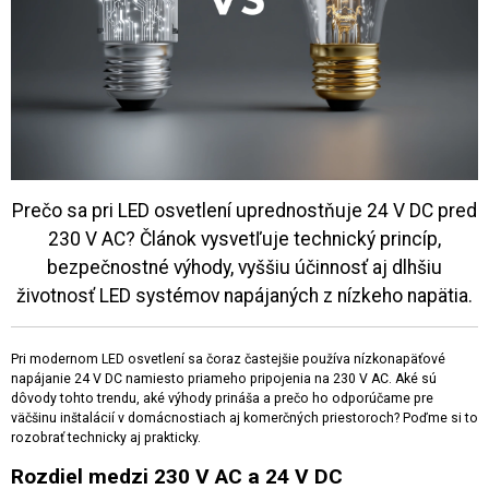
Prečo sa pri LED osvetlení uprednostňuje 24 V DC pred
230 V AC? Článok vysvetľuje technický princíp,
bezpečnostné výhody, vyššiu účinnosť aj dlhšiu
životnosť LED systémov napájaných z nízkeho napätia.
Pri modernom LED osvetlení sa čoraz častejšie používa nízkonapäťové
napájanie 24 V DC namiesto priameho pripojenia na 230 V AC. Aké sú
dôvody tohto trendu, aké výhody prináša a prečo ho odporúčame pre
väčšinu inštalácií v domácnostiach aj komerčných priestoroch? Poďme si to
rozobrať technicky aj prakticky.
Rozdiel medzi 230 V AC a 24 V DC