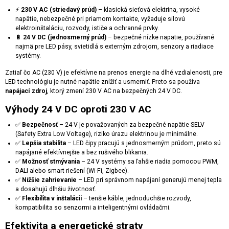
⚡
230 V AC (striedavý prúd)
– klasická sieťová elektrina, vysoké
napätie, nebezpečné pri priamom kontakte, vyžaduje silovú
elektroinštaláciu, rozvody, ističe a ochranné prvky.
🔋
24 V DC (jednosmerný prúd)
– bezpečné nízke napätie, používané
najmä pre LED pásy, svietidlá s externým zdrojom, senzory a riadiace
systémy.
Zatiaľ čo AC (230 V) je efektívne na prenos energie na dlhé vzdialenosti, pre
LED technológiu je nutné napätie znížiť a usmerniť. Preto sa používa
napájací zdroj
, ktorý zmení 230 V AC na bezpečných 24 V DC.
Výhody 24 V DC oproti 230 V AC
✅
Bezpečnosť
– 24 V je považovaných za bezpečné napätie SELV
(Safety Extra Low Voltage), riziko úrazu elektrinou je minimálne.
✅
Lepšia stabilita
– LED čipy pracujú s jednosmerným prúdom, preto sú
napájané efektívnejšie a bez rušivého blikania.
✅
Možnosť stmývania
– 24 V systémy sa ľahšie riadia pomocou PWM,
DALI alebo smart riešení (Wi-Fi, Zigbee).
✅
Nižšie zahrievanie
– LED pri správnom napájaní generujú menej tepla
a dosahujú dlhšiu životnosť.
✅
Flexibilita v inštalácii
– tenšie káble, jednoduchšie rozvody,
kompatibilita so senzormi a inteligentnými ovládačmi.
Efektivita a energetické straty