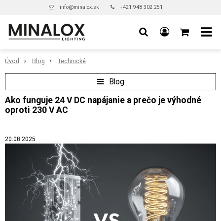
info@minalox.sk
+421 948 302 251
Úvod
Blog
Technické
Blog
Ako funguje 24 V DC napájanie a prečo je výhodné
oproti 230 V AC
20.08.2025