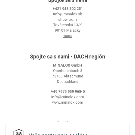
Spojte sa s nami
+421 948 302 251
info@minalox.sk
showroom
Továrenská 13/K
90101 Malacky
mapa
Spojte sa s nami - DACH región
MINALOX GmbH
Oberholenbach 3
73453 Abtsgmünd
Deutschland
+49 7975 959 968-0
info@minalox.com
www.minalox.com
O nákupe
Obchodné podmienky