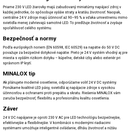
Priame 230 V LED žiarovky majú zabudovaný miniatúrny napájací zdroj v
každej jednotke, čo spôsobuje vyššie straty a kratšiu životnosť. Naopak,
centrálne 24 V zdroje majú účinnosť až 90–95 % a vďaka umiestneniu mimo
svietidla menej zahrievajú samotné LED. To predlžuje životnosť a zvyšuje
spoľahlivosť celého systému.
Bezpečnosť a normy
Podľa európskych noriem (EN 60598, IEC 60529) sa napätie do 50 V DC
považuje za bezpečné dotykové napätie. Preto je 24 V systém vhodný aj pre
miesta s vyšším rizikom dotyku – kúpeľne, detské izby alebo exteriér pri
správnom IP krytí.
MINALOX tip
Ak plánujete moderné osvetlenie, odporúčame voliť 24 V DC systémy.
Ponúkame kvalitné LED pásy, svietidlá aj napájacie zdroje s vysokou
účinnosťou a ochranami proti prepätiu a skratu. Riešenia MINALOX vám
zaručia bezpečnosť, flexibilitu a profesionálnu kvalitu osvetlenia.
Záver
24 V DC napájanie je oproti 230 V AC pre LED technológiu bezpečnejšie,
efektívnejšie a flexibilnejšie. V kombinácii s modernými riadiacimi
systémami umožňuje inteligentné ovládanie, dlhšiu životnosť a nižšiu