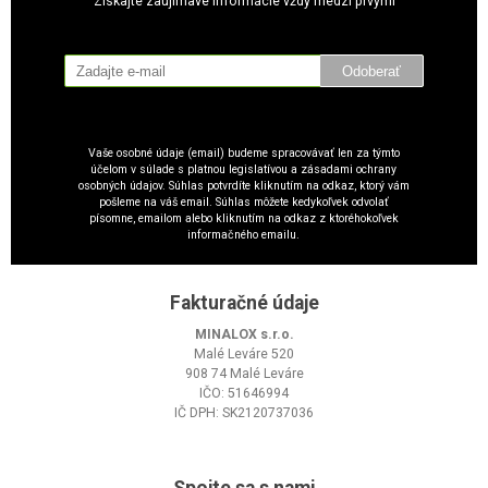
Získajte zaujímavé informácie vždy medzi prvými
Odoberať
Vaše osobné údaje (email) budeme spracovávať len za týmto
účelom v súlade s platnou legislatívou a zásadami ochrany
osobných údajov. Súhlas potvrdíte kliknutím na odkaz, ktorý vám
pošleme na váš email. Súhlas môžete kedykoľvek odvolať
písomne, emailom alebo kliknutím na odkaz z ktoréhokoľvek
informačného emailu.
Fakturačné údaje
MINALOX s.r.o.
Malé Leváre 520
908 74 Malé Leváre
IČO: 51646994
IČ DPH: SK2120737036