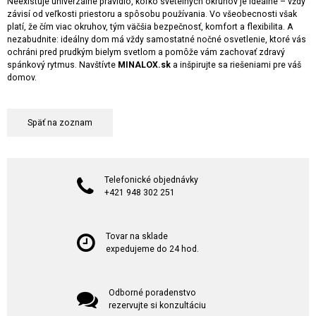
Neexistuje univerzálne pravidlo, koľko svetelných okruhov je ideálne – vždy
závisí od veľkosti priestoru a spôsobu používania. Vo všeobecnosti však
platí, že čím viac okruhov, tým väčšia bezpečnosť, komfort a flexibilita. A
nezabudnite: ideálny dom má vždy samostatné nočné osvetlenie, ktoré vás
ochráni pred prudkým bielym svetlom a pomôže vám zachovať zdravý
spánkový rytmus. Navštívte
MINALOX.sk
a inšpirujte sa riešeniami pre váš
domov.
Späť na zoznam
Telefonické objednávky
+421 948 302 251
Tovar na sklade
expedujeme do 24 hod.
Odborné poradenstvo
rezervujte si konzultáciu