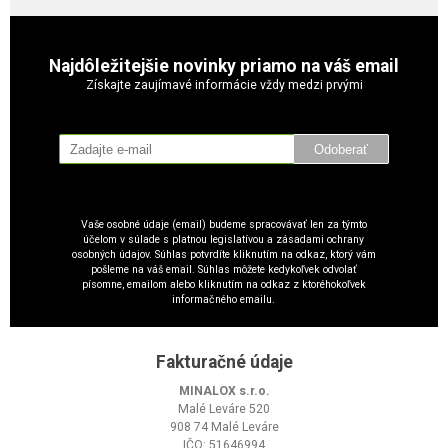
Najdôležitejšie novinky priamo na váš email
Získajte zaujímavé informácie vždy medzi prvými
Odoberať
Vaše osobné údaje (email) budeme spracovávať len za týmto
účelom v súlade s platnou legislatívou a zásadami ochrany
osobných údajov. Súhlas potvrdíte kliknutím na odkaz, ktorý vám
pošleme na váš email. Súhlas môžete kedykoľvek odvolať
písomne, emailom alebo kliknutím na odkaz z ktoréhokoľvek
informačného emailu.
Fakturačné údaje
MINALOX s.r.o.
Malé Leváre 520
908 74 Malé Leváre
IČO: 51646994