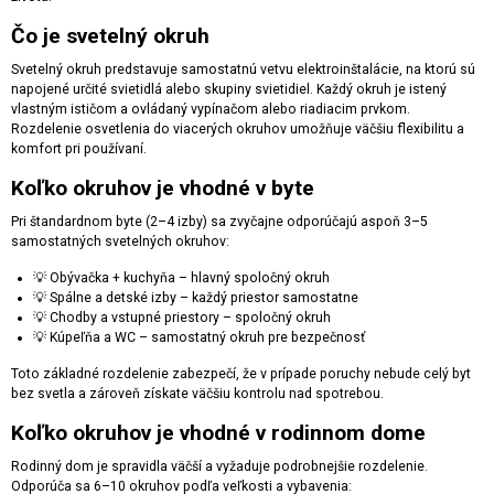
Čo je svetelný okruh
Svetelný okruh predstavuje samostatnú vetvu elektroinštalácie, na ktorú sú
napojené určité svietidlá alebo skupiny svietidiel. Každý okruh je istený
vlastným ističom a ovládaný vypínačom alebo riadiacim prvkom.
Rozdelenie osvetlenia do viacerých okruhov umožňuje väčšiu flexibilitu a
komfort pri používaní.
Koľko okruhov je vhodné v byte
Pri štandardnom byte (2–4 izby) sa zvyčajne odporúčajú aspoň 3–5
samostatných svetelných okruhov:
💡 Obývačka + kuchyňa – hlavný spoločný okruh
💡 Spálne a detské izby – každý priestor samostatne
💡 Chodby a vstupné priestory – spoločný okruh
💡 Kúpeľňa a WC – samostatný okruh pre bezpečnosť
Toto základné rozdelenie zabezpečí, že v prípade poruchy nebude celý byt
bez svetla a zároveň získate väčšiu kontrolu nad spotrebou.
Koľko okruhov je vhodné v rodinnom dome
Rodinný dom je spravidla väčší a vyžaduje podrobnejšie rozdelenie.
Odporúča sa 6–10 okruhov podľa veľkosti a vybavenia: