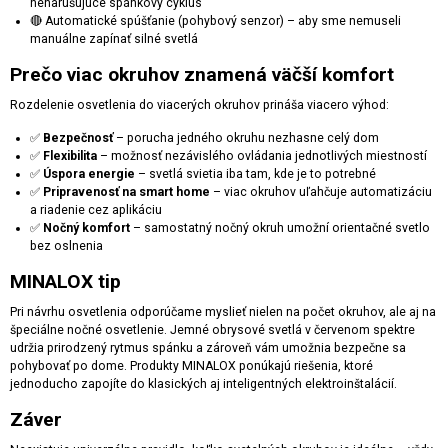
nenarušujúce spánkový cyklus
🔴 Automatické spúšťanie (pohybový senzor) – aby sme nemuseli
manuálne zapínať silné svetlá
Prečo viac okruhov znamená väčší komfort
Rozdelenie osvetlenia do viacerých okruhov prináša viacero výhod:
✅
Bezpečnosť
– porucha jedného okruhu nezhasne celý dom
✅
Flexibilita
– možnosť nezávislého ovládania jednotlivých miestností
✅
Úspora energie
– svetlá svietia iba tam, kde je to potrebné
✅
Pripravenosť na smart home
– viac okruhov uľahčuje automatizáciu
a riadenie cez aplikáciu
✅
Nočný komfort
– samostatný nočný okruh umožní orientačné svetlo
bez oslnenia
MINALOX tip
Pri návrhu osvetlenia odporúčame myslieť nielen na počet okruhov, ale aj na
špeciálne nočné osvetlenie. Jemné obrysové svetlá v červenom spektre
udržia prirodzený rytmus spánku a zároveň vám umožnia bezpečne sa
pohybovať po dome. Produkty MINALOX ponúkajú riešenia, ktoré
jednoducho zapojíte do klasických aj inteligentných elektroinštalácií.
Záver