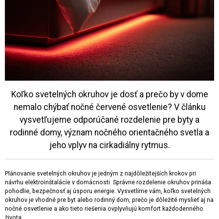
Koľko svetelných okruhov je dosť a prečo by v dome
nemalo chýbať nočné červené osvetlenie? V článku
vysvetľujeme odporúčané rozdelenie pre byty a
rodinné domy, význam nočného orientačného svetla a
jeho vplyv na cirkadiálny rytmus.
Plánovanie svetelných okruhov je jedným z najdôležitejších krokov pri
návrhu elektroinštalácie v domácnosti. Správne rozdelenie okruhov prináša
pohodlie, bezpečnosť aj úsporu energie. Vysvetlíme vám, koľko svetelných
okruhov je vhodné pre byt alebo rodinný dom, prečo je dôležité myslieť aj na
nočné osvetlenie a ako tieto riešenia ovplyvňujú komfort každodenného
života.