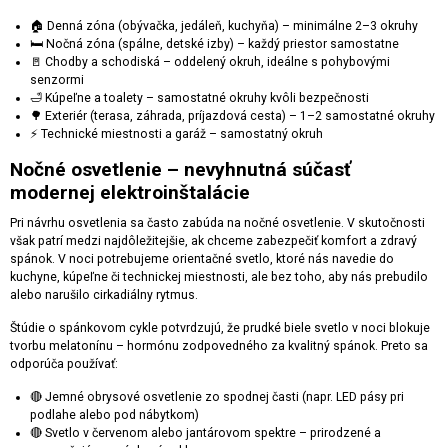
🏠 Denná zóna (obývačka, jedáleň, kuchyňa) – minimálne 2–3 okruhy
🛏 Nočná zóna (spálne, detské izby) – každý priestor samostatne
🚪 Chodby a schodiská – oddelený okruh, ideálne s pohybovými
senzormi
🛁 Kúpeľne a toalety – samostatné okruhy kvôli bezpečnosti
🌳 Exteriér (terasa, záhrada, príjazdová cesta) – 1–2 samostatné okruhy
⚡ Technické miestnosti a garáž – samostatný okruh
Nočné osvetlenie – nevyhnutná súčasť
modernej elektroinštalácie
Pri návrhu osvetlenia sa často zabúda na nočné osvetlenie. V skutočnosti
však patrí medzi najdôležitejšie, ak chceme zabezpečiť komfort a zdravý
spánok. V noci potrebujeme orientačné svetlo, ktoré nás navedie do
kuchyne, kúpeľne či technickej miestnosti, ale bez toho, aby nás prebudilo
alebo narušilo cirkadiálny rytmus.
Štúdie o spánkovom cykle potvrdzujú, že prudké biele svetlo v noci blokuje
tvorbu melatonínu – hormónu zodpovedného za kvalitný spánok. Preto sa
odporúča používať:
🔴 Jemné obrysové osvetlenie zo spodnej časti (napr. LED pásy pri
podlahe alebo pod nábytkom)
🔴 Svetlo v červenom alebo jantárovom spektre – prirodzené a