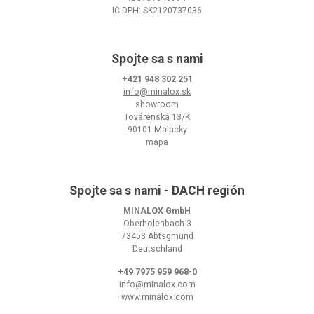
IČ DPH: SK2120737036
Spojte sa s nami
+421 948 302 251
info@minalox.sk
showroom
Továrenská 13/K
90101 Malacky
mapa
Spojte sa s nami - DACH región
MINALOX GmbH
Oberholenbach 3
73453 Abtsgmünd
Deutschland
+49 7975 959 968-0
info@minalox.com
www.minalox.com