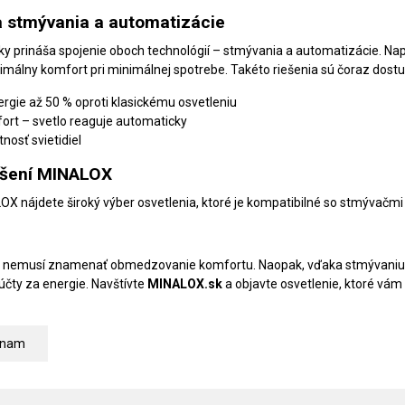
 stmývania a automatizácie
ky prináša spojenie oboch technológií – stmývania a automatizácie. Nap
málny komfort pri minimálnej spotrebe. Takéto riešenia sú čoraz dostu
rgie až 50 % oproti klasickému osvetleniu
ort – svetlo reaguje automaticky
tnosť svietidiel
iešení MINALOX
X nájdete široký výber osvetlenia, ktoré je kompatibilné so stmývačmi 
y nemusí znamenať obmedzovanie komfortu. Naopak, vďaka stmývaniu a 
účty za energie. Navštívte
MINALOX.sk
a objavte osvetlenie, ktoré vám 
znam