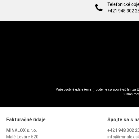
Telefonické obj
+421 948 302 2
Vaše osobné údaje (email) budeme spracovávať len za tý
Súhlas môž
Fakturačné údaje
Spojte sa s n
MINALOX s.r.o.
+421 948 302 2
Malé Leváre 520
info@minalox.s