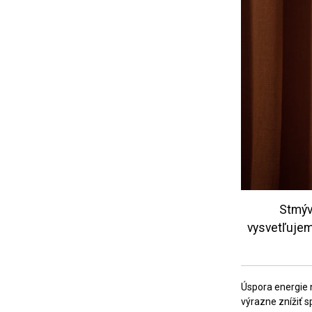
Stmýva
vysvetľujem
Úspora energie n
výrazne znížiť s