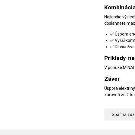
Kombinácia
Najlepšie výsled
dosiahnete maxi
✅ Úspora ene
✅ Vyšší komf
✅ Dlhšia živo
Príklady r
V ponuke MINALO
Záver
Úspora elektrin
zároveň znížite 
Späť na zo