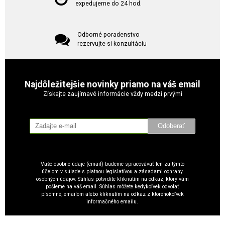
expedujeme do 24 hod.
Odborné poradenstvo
rezervujte si konzultáciu
Najdôležitejšie novinky priamo na váš email
Získajte zaujímavé informácie vždy medzi prvými
Odoberať
Vaše osobné údaje (email) budeme spracovávať len za týmto
účelom v súlade s platnou legislatívou a zásadami ochrany
osobných údajov. Súhlas potvrdíte kliknutím na odkaz, ktorý vám
pošleme na váš email. Súhlas môžete kedykoľvek odvolať
písomne, emailom alebo kliknutím na odkaz z ktoréhokoľvek
informačného emailu.