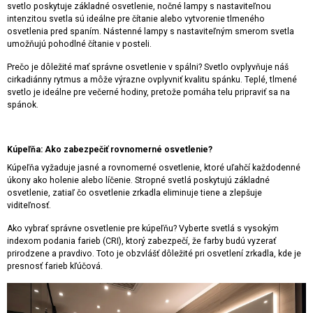
svetlo poskytuje základné osvetlenie, nočné lampy s nastaviteľnou
intenzitou svetla sú ideálne pre čítanie alebo vytvorenie tlmeného
osvetlenia pred spaním. Nástenné lampy s nastaviteľným smerom svetla
umožňujú pohodlné čítanie v posteli.
Prečo je dôležité mať správne osvetlenie v spálni? Svetlo ovplyvňuje náš
cirkadiánny rytmus a môže výrazne ovplyvniť kvalitu spánku. Teplé, tlmené
svetlo je ideálne pre večerné hodiny, pretože pomáha telu pripraviť sa na
spánok.
Kúpeľňa: Ako zabezpečiť rovnomerné osvetlenie?
Kúpeľňa vyžaduje jasné a rovnomerné osvetlenie, ktoré uľahčí každodenné
úkony ako holenie alebo líčenie. Stropné svetlá poskytujú základné
osvetlenie, zatiaľ čo osvetlenie zrkadla eliminuje tiene a zlepšuje
viditeľnosť.
Ako vybrať správne osvetlenie pre kúpeľňu? Vyberte svetlá s vysokým
indexom podania farieb (CRI), ktorý zabezpečí, že farby budú vyzerať
prirodzene a pravdivo. Toto je obzvlášť dôležité pri osvetlení zrkadla, kde je
presnosť farieb kľúčová.