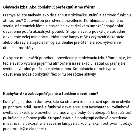
Obývacia izba: Ako dosiahnuť perfektnú atmosféru?
Premýšľali ste niekedy, ako dosiahnuť v obývačke útulnú a zároveň funkčnú
atmosféru? Odpoveďou je vrstvené osvetlenie. Kombinácia stropného
svetla, nástenných lámp a stojacích svietidiel vám umožní prispôsobiť
osvetlenie podľa aktuálnych potrieb. Stropné svetlo poskytuje základné
osvetlenie celej miestnosti. Nástenné lampy môžu zvýrazniť dekorácie
alebo obrazy a stojacie lampy sú ideálne pre čítanie alebo vytvorenie
útulnej atmosféry.
Čo by ste mali zvážiť pri výbere osvetlenia pre obývaciu izbu? Pamätajte, že
teplé svetlo vytvára príjemnú atmosféru na relaxáciu, zatiaľ čo jasnejšie
svetlo je vhodné pre čítanie alebo prácu. Kombinácia oboch typov
osvetlenia môže poskytnúť flexibilitu pre rôzne aktivity.
Kuchyňa: Ako zabezpečiť jasné a funkčné osvetlenie?
Kuchyňa je srdcom domova, kde sa stretáva rodina a trávi spoločné chvíle
pri príprave jedál. Jasné a funkčné osvetlenie je tu nevyhnutné. Podlinkové
svetlá sú skvelé pre osvetlenie pracovnej plochy, čo zabezpečí bezpečnosť
pri krájaní a príprave jedla. Stropné svietidlá poskytujú celkové osvetlenie
miestnosti a dekoratívne závesné lampy nad kuchynským ostrovom dodajú
priestoru štýl a eleganciu.