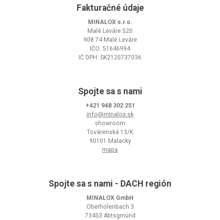
Fakturačné údaje
MINALOX s.r.o.
Malé Leváre 520
908 74 Malé Leváre
IČO: 51646994
IČ DPH: SK2120737036
Spojte sa s nami
+421 948 302 251
info@minalox.sk
showroom
Továrenská 13/K
90101 Malacky
mapa
Spojte sa s nami - DACH región
MINALOX GmbH
Oberholenbach 3
73453 Abtsgmünd