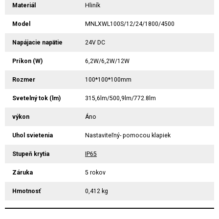
Materiál
Hliník
Model
MNLXWL100S/12/24/1800/4500
Napájacie napätie
24V DC
Príkon (W)
6,2W/6,2W/12W
Rozmer
100*100*100mm
Svetelný tok (lm)
315,6lm/500,9lm/772.8lm
výkon
Áno
Uhol svietenia
Nastaviteľný- pomocou klapiek
Stupeň krytia
IP65
Záruka
5 rokov
Hmotnosť
0,412 kg