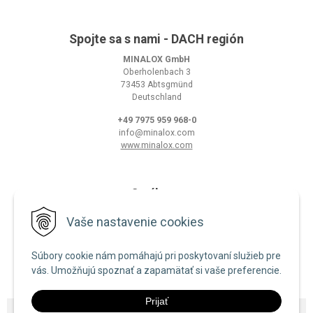
Spojte sa s nami - DACH región
MINALOX GmbH
Oberholenbach 3
73453 Abtsgmünd
Deutschland
+49 7975 959 968-0
info@minalox.com
www.minalox.com
O nákupe
Obchodné podmienky
Vaše nastavenie cookies
Ochrana osobných údajov
Súbory cookie nám pomáhajú pri poskytovaní služieb pre
Zásady používania cookies
vás. Umožňujú spoznať a zapamätať si vaše preferencie.
Prijať
© 2026 Minalox •
NextShop
&
e-shop Pohoda Connector
by
NextCom s.r.o.