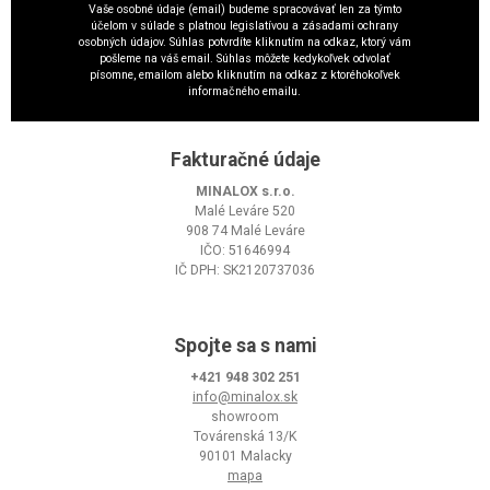
Vaše osobné údaje (email) budeme spracovávať len za týmto
účelom v súlade s platnou legislatívou a zásadami ochrany
osobných údajov. Súhlas potvrdíte kliknutím na odkaz, ktorý vám
pošleme na váš email. Súhlas môžete kedykoľvek odvolať
písomne, emailom alebo kliknutím na odkaz z ktoréhokoľvek
informačného emailu.
Fakturačné údaje
MINALOX s.r.o.
Malé Leváre 520
908 74 Malé Leváre
IČO: 51646994
IČ DPH: SK2120737036
Spojte sa s nami
+421 948 302 251
info@minalox.sk
showroom
Továrenská 13/K
90101 Malacky
mapa