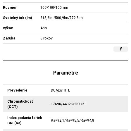
Rozmer
100*100*100mm
Svetelný tok (lm)
315,6lm/500,9lm/772.8lm
výkon
Áno
Záruka
5 rokov
Parametre
Prevedenie
DUALWHITE
Chromatickosť
1769K/4432K/2877K
(CCT)
Index podania farieb
Ra=92,1/Ra=95,5/Ra=94,8
CRI (Ra)