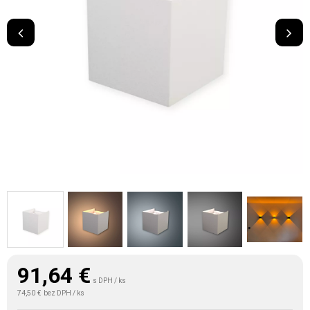
91,64
€
s DPH / ks
74,50 €
bez DPH / ks