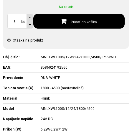
Na sklade
ks
Pridať do košíka
Otázka na produkt
Obj. čislo:
MNLXWL100S/12W/24V/1800/4500/IP65/WH
EAN:
8586024192560
Prevedenie
DUALWHITE
Teplota svetla (K)
1800 - 4500 (nastaviteľná)
Materiál
Hliník
Model
MNLXWL100S/12/24/1800/4500
Napájacie napätie
24V DC
Príkon (W)
6,2W/6,2W/12W