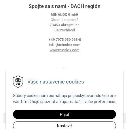
Spojte sa s nami - DACH región
MINALOX GmbH
Oberholenbach 3
73453 Abtsgmünd
Deutschland
+49 7975 959 968-0
info@minalox.com
www.minalox.com
O nákupe
Obchodné podmienky
Vaše nastavenie cookies
Ochrana osobných údajov
Súbory cookie nám pomáhajú pri poskytovaní služieb pre
Zásady používania cookies
vás. Umožňujú spoznať a zapamätať si vaše preferencie.
Prijať
© 2026 Minalox •
NextShop
&
e-shop Pohoda Connector
by
NextCom s.r.o.
Nastaviť