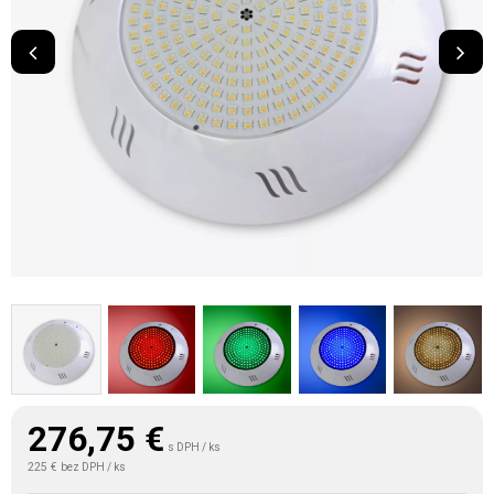
276,75
€
s DPH / ks
225 €
bez DPH / ks