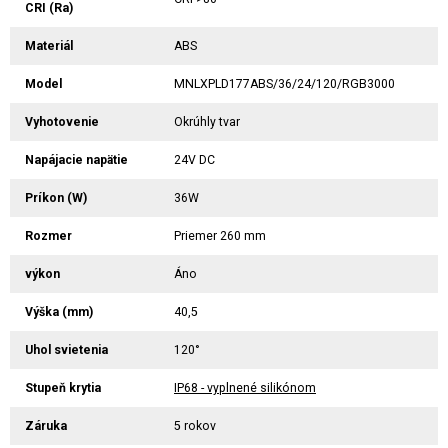
CRI (Ra)
Materiál
ABS
Model
MNLXPLD177ABS/36/24/120/RGB3000
Vyhotovenie
Okrúhly tvar
Napájacie napätie
24V DC
Príkon (W)
36W
Rozmer
Priemer 260 mm
výkon
Áno
Výška (mm)
40,5
Uhol svietenia
120°
Stupeň krytia
IP68 - vyplnené silikónom
Záruka
5 rokov