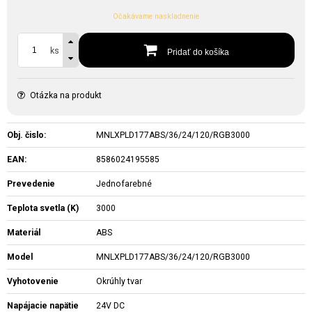
Očakávame naskladnenie
ks
Pridať do košíka
Otázka na produkt
Obj. čislo:
MNLXPLD177ABS/36/24/120/RGB3000
EAN:
8586024195585
Prevedenie
Jednofarebné
Teplota svetla (K)
3000
Materiál
ABS
Model
MNLXPLD177ABS/36/24/120/RGB3000
Vyhotovenie
Okrúhly tvar
Napájacie napätie
24V DC