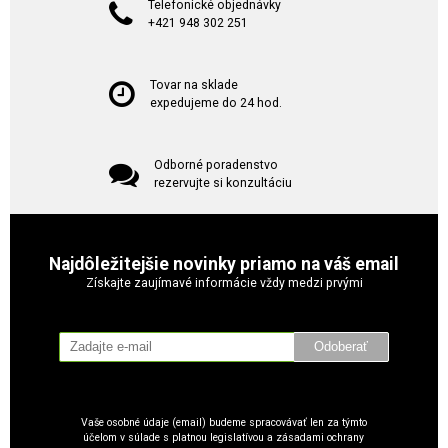
Telefonické objednávky
+421 948 302 251
Tovar na sklade
expedujeme do 24 hod.
Odborné poradenstvo
rezervujte si konzultáciu
Najdôležitejšie novinky priamo na váš email
Získajte zaujímavé informácie vždy medzi prvými
Odoberať
Vaše osobné údaje (email) budeme spracovávať len za týmto
účelom v súlade s platnou legislatívou a zásadami ochrany