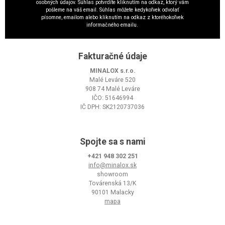
osobných údajov. Súhlas potvrdíte kliknutím na odkaz, ktorý vám
pošleme na váš email. Súhlas môžete kedykoľvek odvolať
písomne, emailom alebo kliknutím na odkaz z ktoréhokoľvek
informačného emailu.
Fakturačné údaje
MINALOX s.r.o.
Malé Leváre 520
908 74 Malé Leváre
IČO: 51646994
IČ DPH: SK2120737036
Spojte sa s nami
+421 948 302 251
info@minalox.sk
showroom
Továrenská 13/K
90101 Malacky
mapa