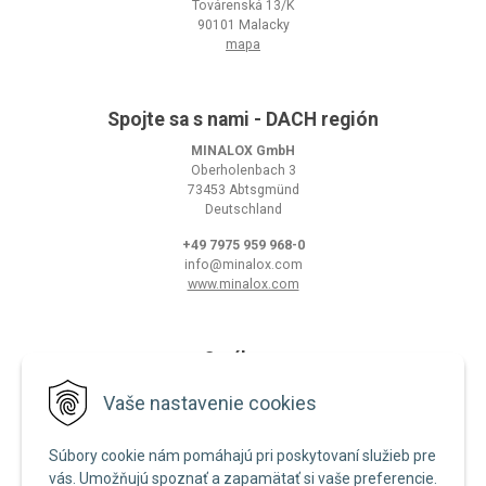
Továrenská 13/K
90101 Malacky
mapa
Spojte sa s nami - DACH región
MINALOX GmbH
Oberholenbach 3
73453 Abtsgmünd
Deutschland
+49 7975 959 968-0
info@minalox.com
www.minalox.com
O nákupe
Obchodné podmienky
Vaše nastavenie cookies
Ochrana osobných údajov
Súbory cookie nám pomáhajú pri poskytovaní služieb pre
Zásady používania cookies
vás. Umožňujú spoznať a zapamätať si vaše preferencie.