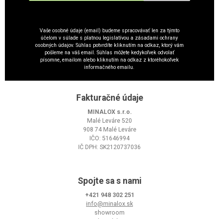
Vaše osobné údaje (email) budeme spracovávať len za týmto
účelom v súlade s platnou legislatívou a zásadami ochrany
osobných údajov. Súhlas potvrdíte kliknutím na odkaz, ktorý vám
pošleme na váš email. Súhlas môžete kedykoľvek odvolať
písomne, emailom alebo kliknutím na odkaz z ktoréhokoľvek
informačného emailu.
Fakturačné údaje
MINALOX s.r.o.
Malé Leváre 520
908 74 Malé Leváre
IČO: 51646994
IČ DPH: SK2120737036
Spojte sa s nami
+421 948 302 251
info@minalox.sk
showroom