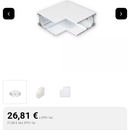
26,81
€
s DPH / ks
21,80 €
bez DPH / ks