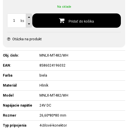
Na sklade
ks
Pridať do košíka
Otázka na produkt
Obj. čislo:
MNLX-MT482/WH
EAN:
8586024196032
Farba
biela
Materiál
Hliník
Model
MNLX-MT482/WH
Napájacie napätie
24V DC
Rozmer
26,60*80*80 mm
Typ pripojenia
4-žilové-konektor