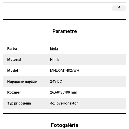
Parametre
Farba
biela
Materiál
Hliník
Model
MNLX-MT482/WH
Napájacie napätie
24V DC
Rozmer
26,60*80*80 mm
Typ pripojenia
4-žilové-konektor
Fotogaléria