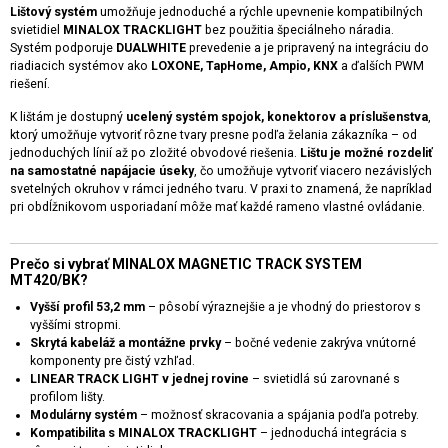
Lištový systém
umožňuje jednoduché a rýchle upevnenie kompatibilných
svietidiel
MINALOX TRACKLIGHT
bez použitia špeciálneho náradia.
Systém podporuje
DUALWHITE
prevedenie a je pripravený na integráciu do
riadiacich systémov ako
LOXONE, TapHome, Ampio, KNX
a ďalších PWM
riešení.
K lištám je dostupný
ucelený systém spojok, konektorov a príslušenstva
,
ktorý umožňuje vytvoriť rôzne tvary presne podľa želania zákazníka – od
jednoduchých línií až po zložité obvodové riešenia.
Lištu je možné rozdeliť
na samostatné napájacie úseky
, čo umožňuje vytvoriť viacero nezávislých
svetelných okruhov v rámci jedného tvaru. V praxi to znamená, že napríklad
pri obdĺžnikovom usporiadaní môže mať každé rameno vlastné ovládanie.
Prečo si vybrať MINALOX MAGNETIC TRACK SYSTEM
MT420/BK?
Vyšší profil 53,2 mm
– pôsobí výraznejšie a je vhodný do priestorov s
vyššími stropmi.
Skrytá kabeláž a montážne prvky
– bočné vedenie zakrýva vnútorné
komponenty pre čistý vzhľad.
LINEAR TRACK LIGHT v jednej rovine
– svietidlá sú zarovnané s
profilom lišty.
Modulárny systém
– možnosť skracovania a spájania podľa potreby.
Kompatibilita s MINALOX TRACKLIGHT
– jednoduchá integrácia s