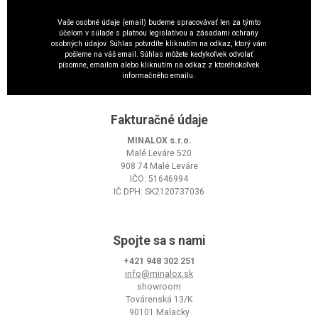
Vaše osobné údaje (email) budeme spracovávať len za týmto
účelom v súlade s platnou legislatívou a zásadami ochrany
osobných údajov. Súhlas potvrdíte kliknutím na odkaz, ktorý vám
pošleme na váš email. Súhlas môžete kedykoľvek odvolať
písomne, emailom alebo kliknutím na odkaz z ktoréhokoľvek
informačného emailu.
Fakturačné údaje
MINALOX s.r.o.
Malé Leváre 520
908 74 Malé Leváre
IČO: 51646994
IČ DPH: SK2120737036
Spojte sa s nami
+421 948 302 251
info@minalox.sk
showroom
Továrenská 13/K
90101 Malacky