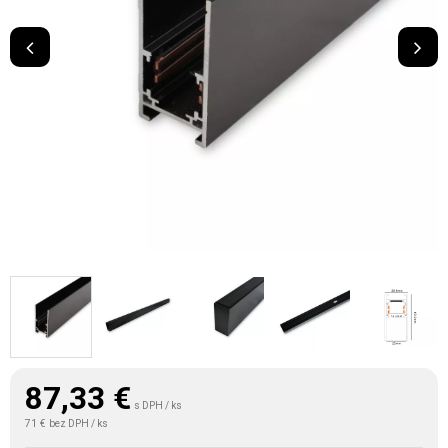
87,33
€
s DPH / ks
71 €
bez DPH / ks