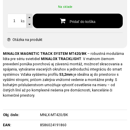
Na sklade
ks
Pridať do košíka
Otázka na produkt
MINALOX MAGNETIC TRACK SYSTEM MT420/BK
– robustná modulárna
lišta pre sériu svietidiel
MINALOX TRACKLIGHT
. V matnom čiernom
prevedení ponúka povrchovú aj závesnú montáž, možnosť skracovania a
spájania, vytváranie viacerých okruhov a jednoduchú integráciu do smart
systémov. Vďaka vyššiemu profilu
53,2mm
je ideálna aj do priestorov s
vyššími stropmi, pričom zakrýva vnútorné vedenie a montážne prvky. S
bohatým príslušenstvom umožňuje vytvoriť osvetlenie na mieru – od
čistých línií až po komplexné riešenia pre domácnosti, kancelárie či
komerčné priestory.
Obj. čislo:
MNLX-MT420/BK
EAN:
8586024191860