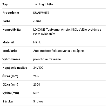
Typ
Tracklight lišta
Prevedenie
DUALWHITE
Farba
čierna
Kompatibilita
LOXONE, TapHome, Ampio, KNX, ďalšie systémy s
PWM ovládaním
Materiál
Hliník
Modularita
Áno, možnosť skracovania a spájania
Vyhotovenie
povrchové, závesné
Napájacie napätie
24V DC
Šírka (mm)
26,6
Dĺžka (mm)
2000
Výška (mm)
53,2
Záruka
5 rokov