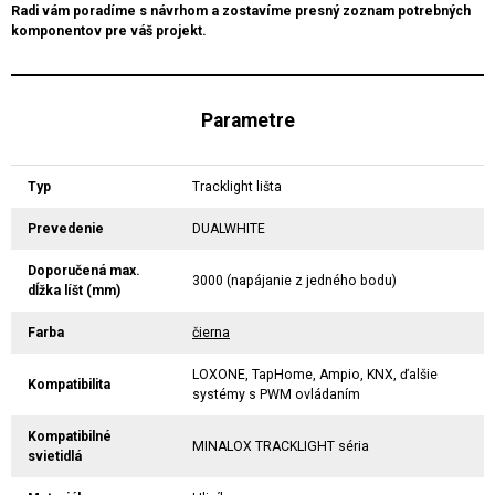
Radi vám poradíme s návrhom a zostavíme presný zoznam potrebných
komponentov pre váš projekt.
Parametre
Typ
Tracklight lišta
Prevedenie
DUALWHITE
Doporučená max.
3000 (napájanie z jedného bodu)
dĺžka líšt (mm)
Farba
čierna
LOXONE, TapHome, Ampio, KNX, ďalšie
Kompatibilita
systémy s PWM ovládaním
Kompatibilné
MINALOX TRACKLIGHT séria
svietidlá