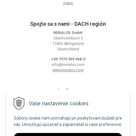
mapa
Spojte sa s nami - DACH región
MINALOX GmbH
Oberholenbach 3
73453 Abtsgmünd
Deutschland
+49 7975 959 968-0
info@minalox.com
www.minalox.com
O nákupe
Obchodné podmienky
Vaše nastavenie cookies
Ochrana osobných údajov
Súbory cookie nám pomáhajú pri poskytovaní služieb pre
Zásady používania cookies
vás. Umožňujú spoznať a zapamätať si vaše preferencie.