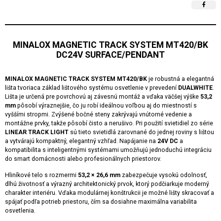
MINALOX MAGNETIC TRACK SYSTEM MT420/BK
DC24V SURFACE/PENDANT
MINALOX MAGNETIC TRACK SYSTEM MT420/BK
je robustná a elegantná
lišta tvoriaca základ lištového systému osvetlenie v prevedení
DUALWHITE
.
Lišta je určená pre povrchovú aj závesnú montáž a vďaka väčšej výške
53,2
mm
pôsobí výraznejšie, čo ju robí ideálnou voľbou aj do miestností s
vyššími stropmi. Zvýšené bočné steny zakrývajú vnútorné vedenie a
montážne prvky, takže pôsobí čisto a nerušivo. Pri použití svietidiel zo série
LINEAR TRACK LIGHT
sú tieto svietidlá zarovnané do jednej roviny s lištou
a vytvárajú kompaktný, elegantný vzhľad. Napájanie na
24V DC
a
kompatibilita s inteligentnými systémami umožňujú jednoduchú integráciu
do smart domácnosti alebo profesionálnych priestorov.
Hliníkové telo s rozmermi
53,2 × 26,6 mm
zabezpečuje vysokú odolnosť,
dlhú životnosť a výrazný architektonický prvok, ktorý podčiarkuje moderný
charakter interiéru. Vďaka modulárnej konštrukcii je možné lišty skracovať a
spájať podľa potrieb priestoru, čím sa dosiahne maximálna variabilita
osvetlenia.