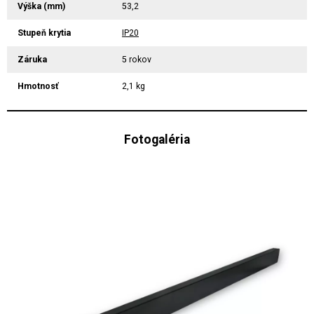
Výška (mm)
53,2
Stupeň krytia
IP20
Záruka
5 rokov
Hmotnosť
2,1 kg
Fotogaléria