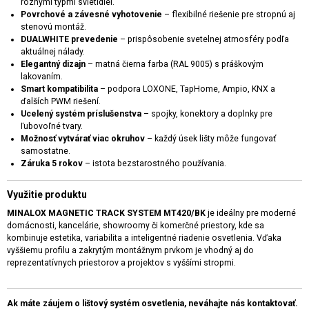
rôznymi typmi svietidiel.
Povrchové a závesné vyhotovenie
– flexibilné riešenie pre stropnú aj
stenovú montáž.
DUALWHITE prevedenie
– prispôsobenie svetelnej atmosféry podľa
aktuálnej nálady.
Elegantný dizajn
– matná čierna farba (RAL 9005) s práškovým
lakovaním.
Smart kompatibilita
– podpora LOXONE, TapHome, Ampio, KNX a
ďalších PWM riešení.
Ucelený systém príslušenstva
– spojky, konektory a doplnky pre
ľubovoľné tvary.
Možnosť vytvárať viac okruhov
– každý úsek lišty môže fungovať
samostatne.
Záruka 5 rokov
– istota bezstarostného používania.
Využitie produktu
MINALOX MAGNETIC TRACK SYSTEM MT420/BK
je ideálny pre moderné
domácnosti, kancelárie, showroomy či komerčné priestory, kde sa
kombinuje estetika, variabilita a inteligentné riadenie osvetlenia. Vďaka
vyššiemu profilu a zakrytým montážnym prvkom je vhodný aj do
reprezentatívnych priestorov a projektov s vyššími stropmi.
Ak máte záujem o lištový systém osvetlenia, neváhajte nás kontaktovať.