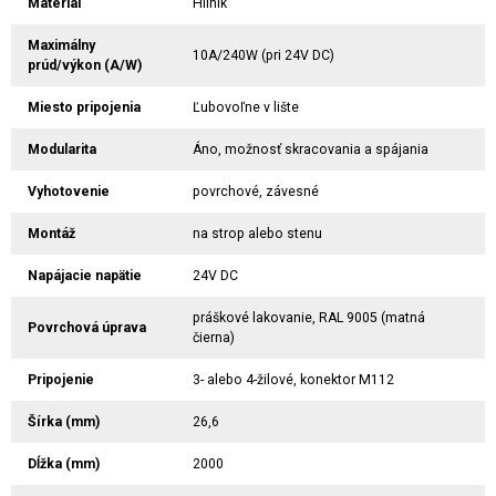
Materiál
Hliník
Maximálny
10A/240W (pri 24V DC)
prúd/výkon (A/W)
Miesto pripojenia
Ľubovoľne v lište
Modularita
Áno, možnosť skracovania a spájania
Vyhotovenie
povrchové, závesné
Montáž
na strop alebo stenu
Napájacie napätie
24V DC
práškové lakovanie, RAL 9005 (matná
Povrchová úprava
čierna)
Pripojenie
3- alebo 4-žilové, konektor M112
Šírka (mm)
26,6
Dĺžka (mm)
2000