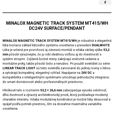
MINALOX MAGNETIC TRACK SYSTEM MT415/WH
DC24V SURFACE/PENDANT
MINALOX MAGNETIC TRACK SYSTEM MT415/WH
je robustná a elegantná
lišta tvoriaca základ lištového systému osvetlenie v prevedení
DUALWHITE
.
Lišta je určená pre povrchovú aj závesnú montáž a vďaka väčšej výške
53,2
mm
pôsobí výraznejšie, čo ju robí ideálnou voľbou aj do miestností s
vyššími stropmi. Zvýšené bočné steny zakrývajú vnútorné vedenie a
montážne prvky, takže pôsobí čisto a nerušivo. Pri použití svietidiel zo série
LINEAR TRACK LIGHT
sú tieto svietidlá zarovnané do jednej roviny s lištou
a vytvárajú kompaktný, elegantný vzhľad. Napájanie na
24V DC
a
kompatibilita s inteligentnými systémami umožňujú jednoduchú integráciu
do smart domácnosti alebo profesionálnych priestorov.
Hliníkové telo s rozmermi
53,2 × 26,6 mm
zabezpečuje vysokú odolnosť,
dlhú životnosť a výrazný architektonický prvok, ktorý podčiarkuje moderný
charakter interiéru. Vďaka modulárnej konštrukcii je možné lišty skracovať a
spájať podľa potrieb priestoru, čím sa dosiahne maximálna variabilita
osvetlenia.