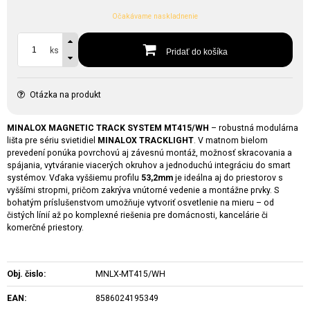
Očakávame naskladnenie
ks
Pridať do košíka
Otázka na produkt
MINALOX MAGNETIC TRACK SYSTEM MT415/WH
– robustná modulárna
lišta pre sériu svietidiel
MINALOX TRACKLIGHT
. V matnom bielom
prevedení ponúka povrchovú aj závesnú montáž, možnosť skracovania a
spájania, vytváranie viacerých okruhov a jednoduchú integráciu do smart
systémov. Vďaka vyššiemu profilu
53,2mm
je ideálna aj do priestorov s
vyššími stropmi, pričom zakrýva vnútorné vedenie a montážne prvky. S
bohatým príslušenstvom umožňuje vytvoriť osvetlenie na mieru – od
čistých línií až po komplexné riešenia pre domácnosti, kancelárie či
komerčné priestory.
Obj. čislo:
MNLX-MT415/WH
EAN:
8586024195349