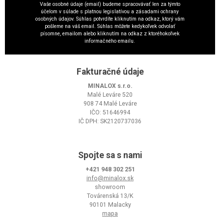
Vaše osobné údaje (email) budeme spracovávať len za týmto
účelom v súlade s platnou legislatívou a zásadami ochrany
osobných údajov. Súhlas potvrdíte kliknutím na odkaz, ktorý vám
pošleme na váš email. Súhlas môžete kedykoľvek odvolať
písomne, emailom alebo kliknutím na odkaz z ktoréhokoľvek
informačného emailu.
Fakturačné údaje
MINALOX s.r.o.
Malé Leváre 520
908 74 Malé Leváre
IČO: 51646994
IČ DPH: SK2120737036
Spojte sa s nami
+421 948 302 251
info@minalox.sk
showroom
Továrenská 13/K
90101 Malacky
mapa