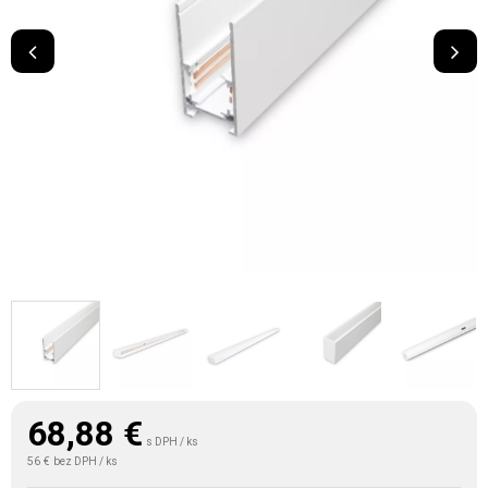
68,88
€
s DPH / ks
56 €
bez DPH / ks