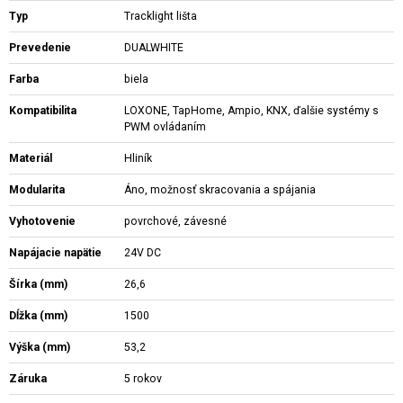
Typ
Tracklight lišta
Prevedenie
DUALWHITE
Farba
biela
Kompatibilita
LOXONE, TapHome, Ampio, KNX, ďalšie systémy s
PWM ovládaním
Materiál
Hliník
Modularita
Áno, možnosť skracovania a spájania
Vyhotovenie
povrchové, závesné
Napájacie napätie
24V DC
Šírka (mm)
26,6
Dĺžka (mm)
1500
Výška (mm)
53,2
Záruka
5 rokov