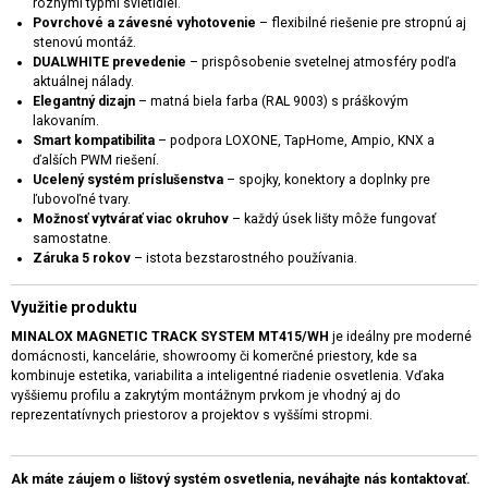
rôznymi typmi svietidiel.
Povrchové a závesné vyhotovenie
– flexibilné riešenie pre stropnú aj
stenovú montáž.
DUALWHITE prevedenie
– prispôsobenie svetelnej atmosféry podľa
aktuálnej nálady.
Elegantný dizajn
– matná biela farba (RAL 9003) s práškovým
lakovaním.
Smart kompatibilita
– podpora LOXONE, TapHome, Ampio, KNX a
ďalších PWM riešení.
Ucelený systém príslušenstva
– spojky, konektory a doplnky pre
ľubovoľné tvary.
Možnosť vytvárať viac okruhov
– každý úsek lišty môže fungovať
samostatne.
Záruka 5 rokov
– istota bezstarostného používania.
Využitie produktu
MINALOX MAGNETIC TRACK SYSTEM MT415/WH
je ideálny pre moderné
domácnosti, kancelárie, showroomy či komerčné priestory, kde sa
kombinuje estetika, variabilita a inteligentné riadenie osvetlenia. Vďaka
vyššiemu profilu a zakrytým montážnym prvkom je vhodný aj do
reprezentatívnych priestorov a projektov s vyššími stropmi.
Ak máte záujem o lištový systém osvetlenia, neváhajte nás kontaktovať.