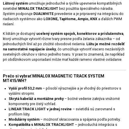
Lištový systém
umožňuje jednoduché a rýchle upevnenie kompatibilných
svietidiel
MINALOX TRACKLIGHT
bez použitia špeciálneho náradia.
Systém podporuje
DUALWHITE
prevedenie a je pripravený na integráciu do
riadiacich systémov ako
LOXONE, TapHome, Ampio, KNX
a ďalších PWM
riešení.
K lištám je dostupný
ucelený systém spojok, konektorov a príslušenstva
,
ktorý umožňuje vytvoriť rôzne tvary presne podľa želania zákazníka – od
jednoduchých línií až po zložité obvodové riešenia.
Lištu je možné rozdeliť
na samostatné napájacie úseky
, čo umožňuje vytvoriť viacero nezávislých
svetelných okruhov v rámci jedného tvaru. V praxi to znamená, že napríklad
pri obdĺžnikovom usporiadaní môže mať každé rameno vlastné ovládanie.
Prečo si vybrať MINALOX MAGNETIC TRACK SYSTEM
MT415/WH?
Vyšší profil 53,2 mm
– pôsobí výraznejšie a je vhodný do priestorov s
vyššími stropmi.
Skrytá kabeláž a montážne prvky
– bočné vedenie zakrýva vnútorné
komponenty pre čistý vzhľad.
LINEAR TRACK LIGHT v jednej rovine
– svietidlá sú zarovnané s
profilom lišty.
Modulárny systém
– možnosť skracovania a spájania podľa potreby.
Kompatibilita s MINALOX TRACKLIGHT
– jednoduchá integrácia s