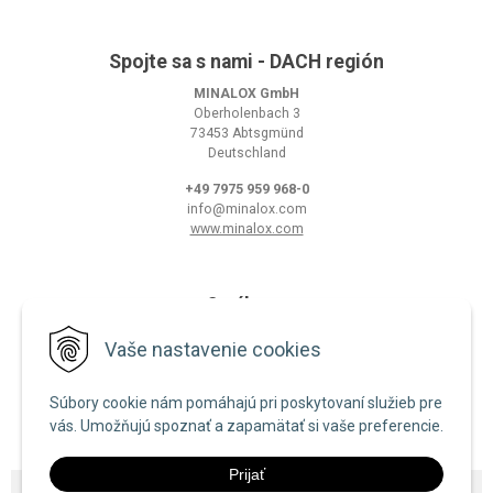
Spojte sa s nami - DACH región
MINALOX GmbH
Oberholenbach 3
73453 Abtsgmünd
Deutschland
+49 7975 959 968-0
info@minalox.com
www.minalox.com
O nákupe
Obchodné podmienky
Vaše nastavenie cookies
Ochrana osobných údajov
Súbory cookie nám pomáhajú pri poskytovaní služieb pre
Zásady používania cookies
vás. Umožňujú spoznať a zapamätať si vaše preferencie.
Prijať
© 2026 Minalox •
NextShop
&
e-shop Pohoda Connector
by
NextCom s.r.o.