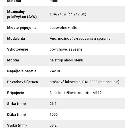
Materiál
Hliník
Maximálny
10A/240W (pri 24V DC)
prúd/výkon (A/W)
Miesto pripojenia
Ľubovoľne v lište
Modularita
Áno, možnosť skracovania a spájania
Vyhotovenie
povrchové, závesné
Montáž
na strop alebo stenu
Napájacie napätie
24V DC
Povrchová úprava
práškové lakovanie, RAL 9003 (matná biela)
Pripojenie
3- alebo 4-žilové, konektor M112
Šírka (mm)
26,6
Dĺžka (mm)
1500
Výška (mm)
53,2