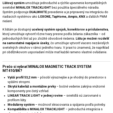
Lištový systém
umožňuje jednoduché a rýchle upevnenie kompatibilných
svietidiel
MINALOX TRACKLIGHT
bez použitia špeciálneho náradia.
Systém podporuje
DUALWHITE
prevedenie a je pripravený na integráciu do
riadiacich systémov ako
LOXONE, TapHome, Ampio, KNX
a ďalších PWM
riešení.
K lištám je dostupný
ucelený systém spojok, konektorov a príslušenstva
,
ktorý umožňuje vytvoriť rôzne tvary presne podľa želania zákazníka – od
jednoduchých línií až po zložité obvodové riešenia.
Lištu je možné rozdeliť
na samostatné napájacie úseky
, čo umožňuje vytvoriť viacero nezávislých
svetelných okruhov v rámci jedného tvaru. V praxi to znamená, že napríklad
pri obdĺžnikovom usporiadaní môže mať každé rameno vlastné ovládanie.
Prečo si vybrať MINALOX MAGNETIC TRACK SYSTEM
MT410/BK?
Vyšší profil 53,2 mm
– pôsobí výraznejšie a je vhodný do priestorov s
vyššími stropmi.
Skrytá kabeláž a montážne prvky
– bočné vedenie zakrýva vnútorné
komponenty pre čistý vzhľad.
LINEAR TRACK LIGHT v jednej rovine
– svietidlá sú zarovnané s
profilom lišty.
Modulárny systém
– možnosť skracovania a spájania podľa potreby.
Kompatibilita s MINALOX TRACKLIGHT
– jednoduchá integrácia s