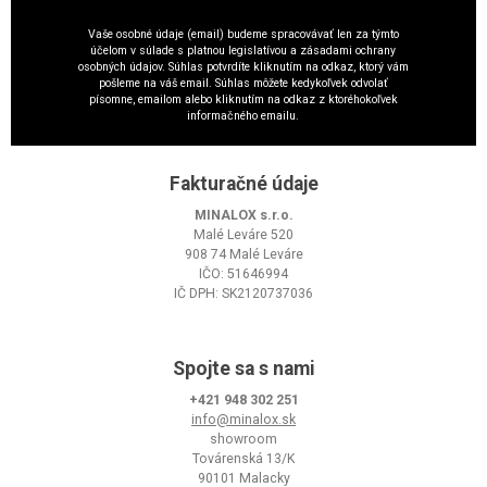
Vaše osobné údaje (email) budeme spracovávať len za týmto
účelom v súlade s platnou legislatívou a zásadami ochrany
osobných údajov. Súhlas potvrdíte kliknutím na odkaz, ktorý vám
pošleme na váš email. Súhlas môžete kedykoľvek odvolať
písomne, emailom alebo kliknutím na odkaz z ktoréhokoľvek
informačného emailu.
Fakturačné údaje
MINALOX s.r.o.
Malé Leváre 520
908 74 Malé Leváre
IČO: 51646994
IČ DPH: SK2120737036
Spojte sa s nami
+421 948 302 251
info@minalox.sk
showroom
Továrenská 13/K
90101 Malacky