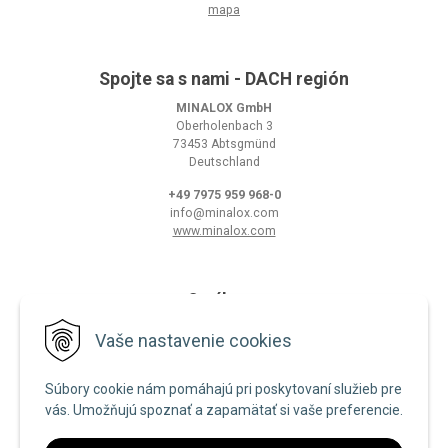
mapa
Spojte sa s nami - DACH región
MINALOX GmbH
Oberholenbach 3
73453 Abtsgmünd
Deutschland
+49 7975 959 968-0
info@minalox.com
www.minalox.com
O nákupe
Obchodné podmienky
Vaše nastavenie cookies
Ochrana osobných údajov
Súbory cookie nám pomáhajú pri poskytovaní služieb pre
Zásady používania cookies
vás. Umožňujú spoznať a zapamätať si vaše preferencie.