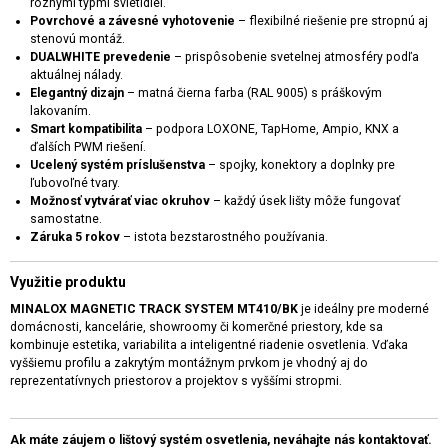
rôznymi typmi svietidiel.
Povrchové a závesné vyhotovenie
– flexibilné riešenie pre stropnú aj
stenovú montáž.
DUALWHITE prevedenie
– prispôsobenie svetelnej atmosféry podľa
aktuálnej nálady.
Elegantný dizajn
– matná čierna farba (RAL 9005) s práškovým
lakovaním.
Smart kompatibilita
– podpora LOXONE, TapHome, Ampio, KNX a
ďalších PWM riešení.
Ucelený systém príslušenstva
– spojky, konektory a doplnky pre
ľubovoľné tvary.
Možnosť vytvárať viac okruhov
– každý úsek lišty môže fungovať
samostatne.
Záruka 5 rokov
– istota bezstarostného používania.
Využitie produktu
MINALOX MAGNETIC TRACK SYSTEM MT410/BK
je ideálny pre moderné
domácnosti, kancelárie, showroomy či komerčné priestory, kde sa
kombinuje estetika, variabilita a inteligentné riadenie osvetlenia. Vďaka
vyššiemu profilu a zakrytým montážnym prvkom je vhodný aj do
reprezentatívnych priestorov a projektov s vyššími stropmi.
Ak máte záujem o lištový systém osvetlenia, neváhajte nás kontaktovať.