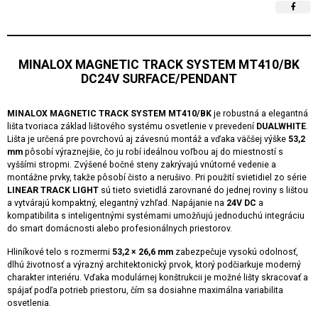
MINALOX MAGNETIC TRACK SYSTEM MT410/BK
DC24V SURFACE/PENDANT
MINALOX MAGNETIC TRACK SYSTEM MT410/BK
je robustná a elegantná
lišta tvoriaca základ lištového systému osvetlenie v prevedení
DUALWHITE
.
Lišta je určená pre povrchovú aj závesnú montáž a vďaka väčšej výške
53,2
mm
pôsobí výraznejšie, čo ju robí ideálnou voľbou aj do miestností s
vyššími stropmi. Zvýšené bočné steny zakrývajú vnútorné vedenie a
montážne prvky, takže pôsobí čisto a nerušivo. Pri použití svietidiel zo série
LINEAR TRACK LIGHT
sú tieto svietidlá zarovnané do jednej roviny s lištou
a vytvárajú kompaktný, elegantný vzhľad. Napájanie na
24V DC
a
kompatibilita s inteligentnými systémami umožňujú jednoduchú integráciu
do smart domácnosti alebo profesionálnych priestorov.
Hliníkové telo s rozmermi
53,2 × 26,6 mm
zabezpečuje vysokú odolnosť,
dlhú životnosť a výrazný architektonický prvok, ktorý podčiarkuje moderný
charakter interiéru. Vďaka modulárnej konštrukcii je možné lišty skracovať a
spájať podľa potrieb priestoru, čím sa dosiahne maximálna variabilita
osvetlenia.