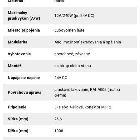
Materiál
Hliník
Maximálny
10A/240W (pri 24V DC)
prúd/výkon (A/W)
Miesto pripojenia
Ľubovoľne v lište
Modularita
Áno, možnosť skracovania a spájania
Vyhotovenie
povrchové, závesné
Montáž
na strop alebo stenu
Napájacie napätie
24V DC
práškové lakovanie, RAL 9005 (matná
Povrchová úprava
čierna)
Pripojenie
3- alebo 4-žilové, konektor M112
Šírka (mm)
26,6
Dĺžka (mm)
1000