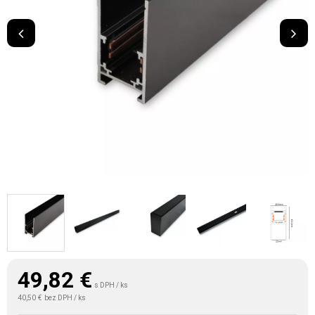
49,82
€
s DPH / ks
40,50 €
bez DPH / ks