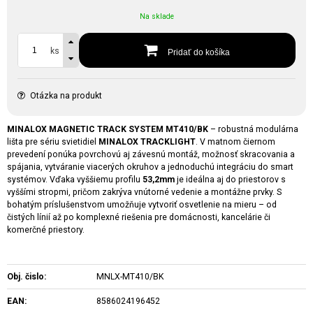
Na sklade
ks
Pridať do košíka
Otázka na produkt
MINALOX MAGNETIC TRACK SYSTEM MT410/BK
– robustná modulárna
lišta pre sériu svietidiel
MINALOX TRACKLIGHT
. V matnom čiernom
prevedení ponúka povrchovú aj závesnú montáž, možnosť skracovania a
spájania, vytváranie viacerých okruhov a jednoduchú integráciu do smart
systémov. Vďaka vyššiemu profilu
53,2mm
je ideálna aj do priestorov s
vyššími stropmi, pričom zakrýva vnútorné vedenie a montážne prvky. S
bohatým príslušenstvom umožňuje vytvoriť osvetlenie na mieru – od
čistých línií až po komplexné riešenia pre domácnosti, kancelárie či
komerčné priestory.
Obj. čislo:
MNLX-MT410/BK
EAN:
8586024196452