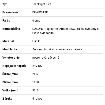
Typ
Tracklight lišta
Prevedenie
DUALWHITE
Farba
čierna
Kompatibilita
LOXONE, TapHome, Ampio, KNX, ďalšie systémy s
PWM ovládaním
Materiál
Hliník
Modularita
Áno, možnosť skracovania a spájania
Vyhotovenie
povrchové, závesné
Napájacie napätie
24V DC
Šírka (mm)
26,6
Dĺžka (mm)
1000
Výška (mm)
53,2
Záruka
5 rokov