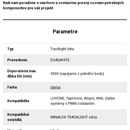
Radi vám poradíme s návrhom a zostavíme presný zoznam potrebných
komponentov pre váš projekt.
Parametre
Typ
Tracklight lišta
Prevedenie
DUALWHITE
Doporučená max.
3000 (napájanie z jedného bodu)
dĺžka líšt (mm)
Farba
čierna
LOXONE, TapHome, Ampio, KNX, ďalšie
Kompatibilita
systémy s PWM ovládaním
Kompatibilné
MINALOX TRACKLIGHT séria
svietidlá