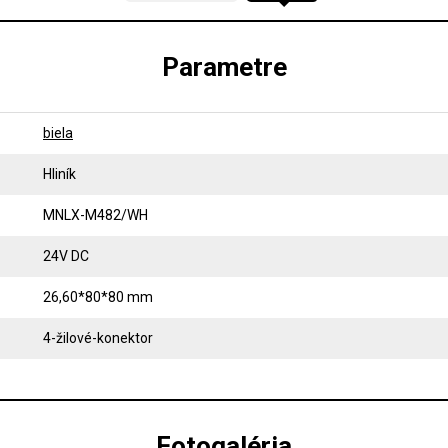
Parametre
biela
Hliník
MNLX-M482/WH
24V DC
26,60*80*80 mm
4-žilové-konektor
Fotogaléria