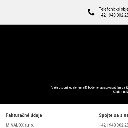
Telefonické obj
+421 948 302 2
Vaše osobné údaje (email) budeme spracovávať len za tý
Súhlas môž
Fakturačné údaje
Spojte sa s n
MINALOX s.r.o.
+421 948 302 2