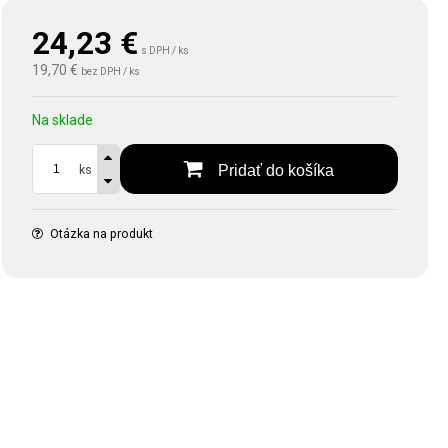
24,23
€
s DPH / ks
19,70 €
bez DPH / ks
Na sklade
Pridať do košíka
ks
Otázka na produkt