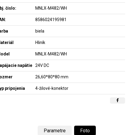
bj. čislo:
MNLX-M482/WH
AN:
8586024195981
arba
biela
ateriál
Hliník
odel
MNLX-M482/WH
apájacie napätie
24V DC
ozmer
26,60*80*80 mm
yp pripojenia
4-žilové-konektor
Parametre
Foto