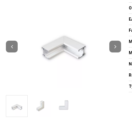
O
E
F
M
M
N
R
T