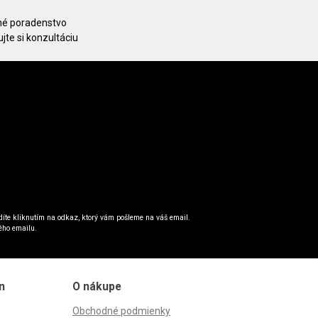
é poradenstvo
jte si konzultáciu
íte kliknutím na odkaz, ktorý vám pošleme na váš email.
ého emailu.
n
O nákupe
Obchodné podmienky