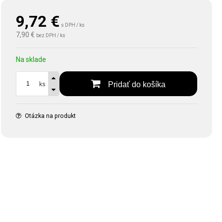
9,72
€
s DPH / ks
7,90 €
bez DPH / ks
Na sklade
Pridať do košíka
ks
Otázka na produkt