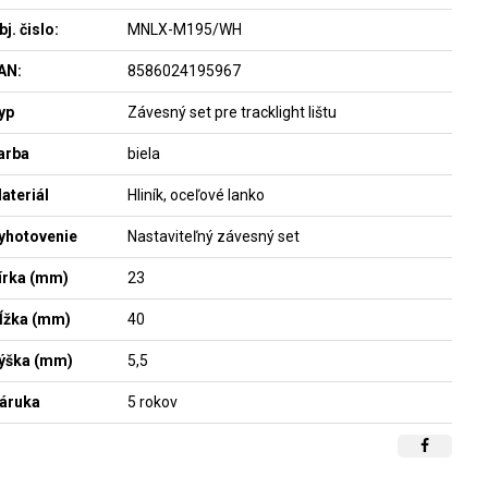
bj. čislo:
MNLX-M195/WH
AN:
8586024195967
yp
Závesný set pre tracklight lištu
arba
biela
ateriál
Hliník, oceľové lanko
yhotovenie
Nastaviteľný závesný set
írka (mm)
23
ĺžka (mm)
40
ýška (mm)
5,5
áruka
5 rokov