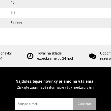
40
5,5
5 rokov
ednávky
Tovar na sklade
Odborn
51
expedujeme do 24 hod.
rezervu
Najdôležitejšie novinky priamo na váš email
Získajte zaujímavé informácie vždy medzi prvými
Odoberať