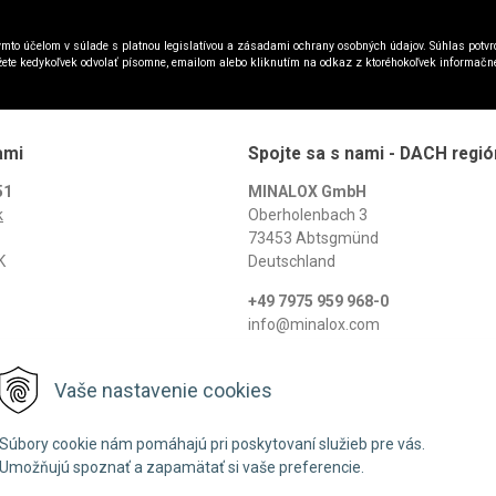
mto účelom v súlade s platnou legislatívou a zásadami ochrany osobných údajov. Súhlas potvrd
ete kedykoľvek odvolať písomne, emailom alebo kliknutím na odkaz z ktoréhokoľvek informačn
ami
Spojte sa s nami - DACH regió
51
MINALOX GmbH
k
Oberholenbach 3
73453 Abtsgmünd
K
Deutschland
+49 7975 959 968-0
info@minalox.com
www.minalox.com
Vaše nastavenie cookies
© 2026 Minalox •
NextShop
&
e-shop Pohoda Connector
by
NextCom s.r.o.
Súbory cookie nám pomáhajú pri poskytovaní služieb pre vás.
Umožňujú spoznať a zapamätať si vaše preferencie.