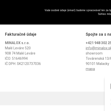
Vaše osobné údaje (email) budeme spracovávať len za tý
Súhlas môž
Fakturačné údaje
Spojte sa s n
MINALOX s.r.o.
+421 948 302 2
Malé Leváre 520
info@minalox.s
908 74 Malé Leváre
showroom
IČO: 51646994
Továrenská 13/
IČ DPH: SK2120737036
90101 Malacky
mapa