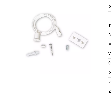
O
E
T
F
M
V
Š
D
V
Z