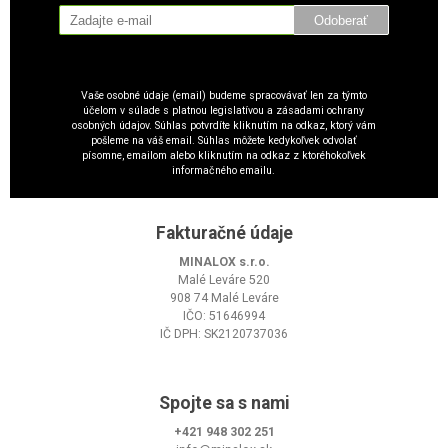
Odoberať
Vaše osobné údaje (email) budeme spracovávať len za týmto
účelom v súlade s platnou legislatívou a zásadami ochrany
osobných údajov. Súhlas potvrdíte kliknutím na odkaz, ktorý vám
pošleme na váš email. Súhlas môžete kedykoľvek odvolať
písomne, emailom alebo kliknutím na odkaz z ktoréhokoľvek
informačného emailu.
Fakturačné údaje
MINALOX s.r.o.
Malé Leváre 520
908 74 Malé Leváre
IČO: 51646994
IČ DPH: SK2120737036
Spojte sa s nami
+421 948 302 251