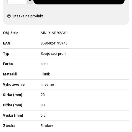
Otázka na produkt
Obj. čislo:
MNLX-M192/WH
EAN:
8586024195943
Typ
Spojovací profil
Farba
biela
Materiál
Hliník
Vyhotovenie
lineárne
Šírka (mm)
23
Dĺžka (mm)
80
Výška (mm)
5,5
Záruka
5 rokov