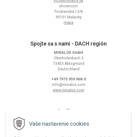
info@minalox.sk
showroom
Továrenská 13/K
90101 Malacky
mapa
Spojte sa s nami - DACH región
MINALOX GmbH
Oberholenbach 3
73453 Abtsgmünd
Deutschland
+49 7975 959 968-0
info@minalox.com
www.minalox.com
O nákupe
Obchodné podmienky
Vaše nastavenie cookies
Ochrana osobných údajov