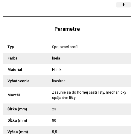
Parametre
Typ
Spojovací profil
Farba
biela
Materiál
Hliník
Vyhotovenie
lineárne
Zasunie sa do hornej časti lišty, mechanicky
Montáž
spája dve lišty
Šírka (mm)
23
Dĺžka (mm)
80
Výška (mm)
5,5