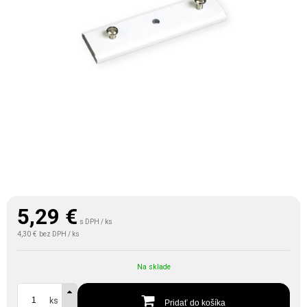
5,29
€
s DPH / ks
4,30 €
bez DPH / ks
Na sklade
ks
Pridať do košíka