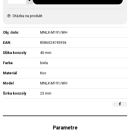
Otázka na produkt
Obj. čislo:
MNLX-M191/WH
EAN:
8586024195936
Dĺžka konzoly
40 mm
Farba
biela
Materiál
Kov
Model
MNLX-M191/WH
Šírka konzoly
23 mm
Parametre