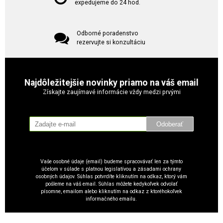
expedujeme do 24 hod.
Odborné poradenstvo
rezervujte si konzultáciu
Najdôležitejšie novinky priamo na váš email
Získajte zaujímavé informácie vždy medzi prvými
Odoberať
Vaše osobné údaje (email) budeme spracovávať len za týmto
účelom v súlade s platnou legislatívou a zásadami ochrany
osobných údajov. Súhlas potvrdíte kliknutím na odkaz, ktorý vám
pošleme na váš email. Súhlas môžete kedykoľvek odvolať
písomne, emailom alebo kliknutím na odkaz z ktoréhokoľvek
informačného emailu.