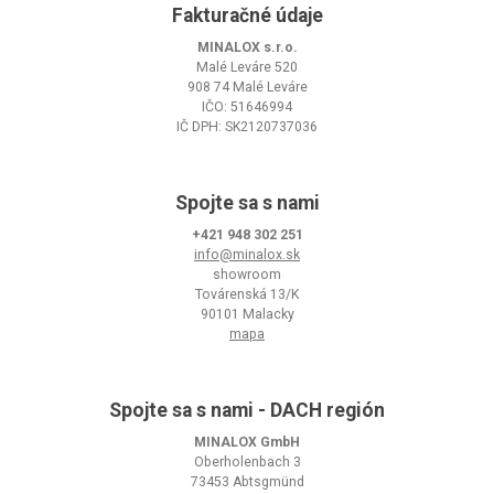
Fakturačné údaje
MINALOX s.r.o.
Malé Leváre 520
908 74 Malé Leváre
IČO: 51646994
IČ DPH: SK2120737036
Spojte sa s nami
+421 948 302 251
info@minalox.sk
showroom
Továrenská 13/K
90101 Malacky
mapa
Spojte sa s nami - DACH región
MINALOX GmbH
Oberholenbach 3
73453 Abtsgmünd