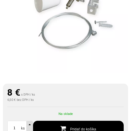
8
€
s DPH / ks
6,50 €
bez DPH / ks
Na sklade
ks
Pridať do košíka