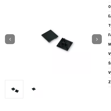
O
E
T
F
M
V
Š
V
Z