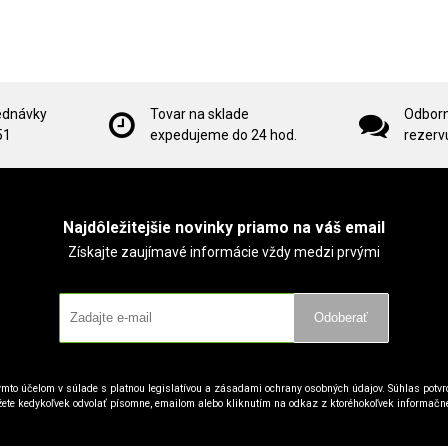
ednávky
Tovar na sklade
Odborn
51
expedujeme do 24 hod.
rezervu
Najdôležitejšie novinky priamo na váš email
Získajte zaujímavé informácie vždy medzi prvými
Odoberať
mto účelom v súlade s platnou legislatívou a zásadami ochrany osobných údajov. Súhlas potvrd
ete kedykoľvek odvolať písomne, emailom alebo kliknutím na odkaz z ktoréhokoľvek informačn