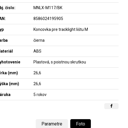
bj. čislo:
MNLX-M117/BK
AN:
8586024195905
yp
Koncovka pre tracklight lištu M
arba
čierna
ateriál
ABS
yhotovenie
Plastová, s poistnou skrutkou
írka (mm)
26,6
ýška (mm)
26,6
áruka
5 rokov
Parametre
Foto