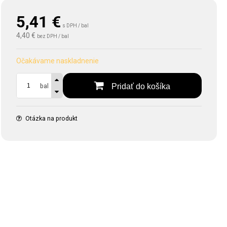
5,41
€
s DPH / bal
4,40 €
bez DPH / bal
Očakávame naskladnenie
Pridať do košíka
bal
Otázka na produkt