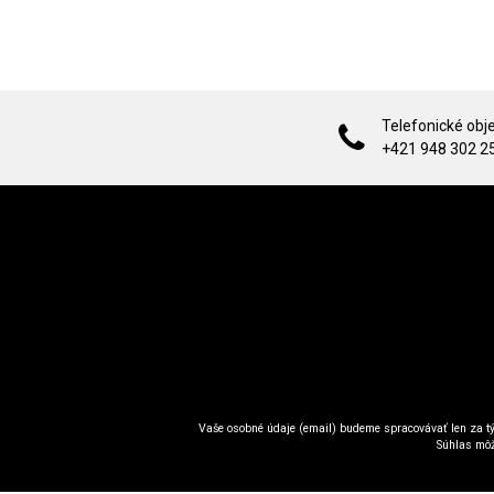
Telefonické obj
+421 948 302 2
Vaše osobné údaje (email) budeme spracovávať len za tý
Súhlas môž