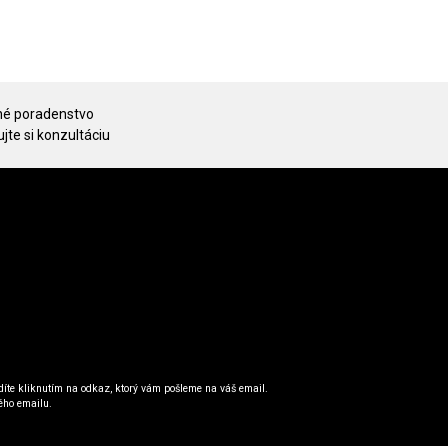
é poradenstvo
jte si konzultáciu
íte kliknutím na odkaz, ktorý vám pošleme na váš email.
ého emailu.