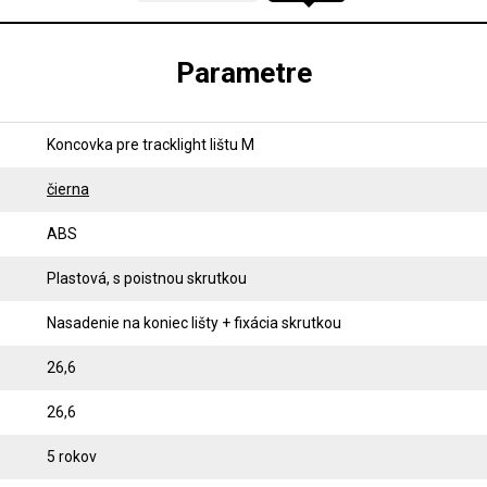
Parametre
Koncovka pre tracklight lištu M
čierna
ABS
Plastová, s poistnou skrutkou
Nasadenie na koniec lišty + fixácia skrutkou
26,6
26,6
5 rokov