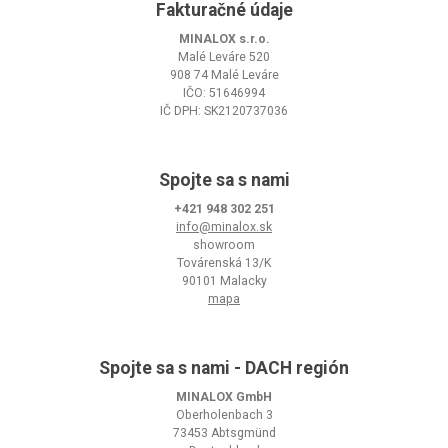
Fakturačné údaje
MINALOX s.r.o.
Malé Leváre 520
908 74 Malé Leváre
IČO: 51646994
IČ DPH: SK2120737036
Spojte sa s nami
+421 948 302 251
info@minalox.sk
showroom
Továrenská 13/K
90101 Malacky
mapa
Spojte sa s nami - DACH región
MINALOX GmbH
Oberholenbach 3
73453 Abtsgmünd