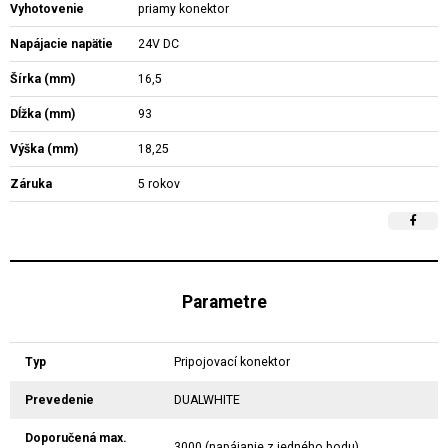
Vyhotovenie
priamy konektor
Napájacie napätie
24V DC
Šírka (mm)
16,5
Dĺžka (mm)
93
Výška (mm)
18,25
Záruka
5 rokov
Parametre
Typ
Pripojovací konektor
Prevedenie
DUALWHITE
Doporučená max.
3000 (napájanie z jedného bodu)