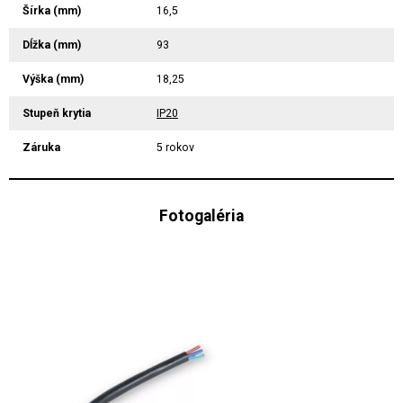
Šírka (mm)
16,5
Dĺžka (mm)
93
Výška (mm)
18,25
Stupeň krytia
IP20
Záruka
5 rokov
Fotogaléria