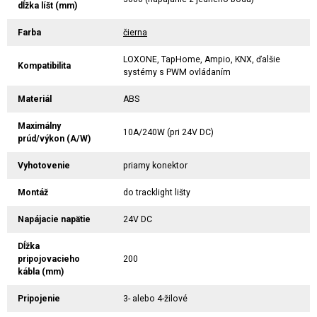
dĺžka líšt (mm)
Farba
čierna
LOXONE, TapHome, Ampio, KNX, ďalšie
Kompatibilita
systémy s PWM ovládaním
Materiál
ABS
Maximálny
10A/240W (pri 24V DC)
prúd/výkon (A/W)
Vyhotovenie
priamy konektor
Montáž
do tracklight lišty
Napájacie napätie
24V DC
Dĺžka
pripojovacieho
200
kábla (mm)
Pripojenie
3- alebo 4-žilové