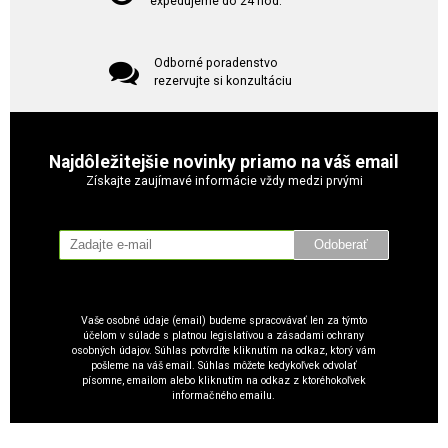
expedujeme do 24 hod.
Odborné poradenstvo
rezervujte si konzultáciu
Najdôležitejšie novinky priamo na váš email
Získajte zaujímavé informácie vždy medzi prvými
Odoberať
Vaše osobné údaje (email) budeme spracovávať len za týmto
účelom v súlade s platnou legislatívou a zásadami ochrany
osobných údajov. Súhlas potvrdíte kliknutím na odkaz, ktorý vám
pošleme na váš email. Súhlas môžete kedykoľvek odvolať
písomne, emailom alebo kliknutím na odkaz z ktoréhokoľvek
informačného emailu.