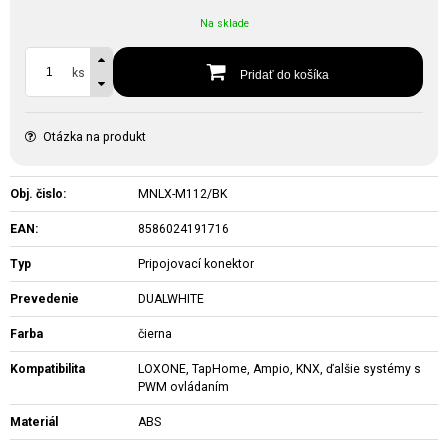
Na sklade
ks
Pridať do košíka
Otázka na produkt
Obj. čislo:
MNLX-M112/BK
EAN:
8586024191716
Typ
Pripojovací konektor
Prevedenie
DUALWHITE
Farba
čierna
Kompatibilita
LOXONE, TapHome, Ampio, KNX, ďalšie systémy s
PWM ovládaním
Materiál
ABS