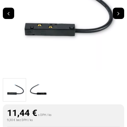
11,44
€
s DPH / ks
9,30 €
bez DPH / ks