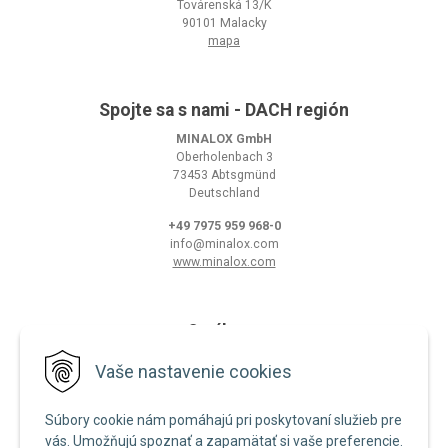
Továrenská 13/K
90101 Malacky
mapa
Spojte sa s nami - DACH región
MINALOX GmbH
Oberholenbach 3
73453 Abtsgmünd
Deutschland
+49 7975 959 968-0
info@minalox.com
www.minalox.com
O nákupe
Obchodné podmienky
Vaše nastavenie cookies
Ochrana osobných údajov
Súbory cookie nám pomáhajú pri poskytovaní služieb pre
Zásady používania cookies
vás. Umožňujú spoznať a zapamätať si vaše preferencie.