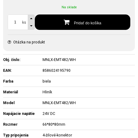
Na sklade
ks
Pridať do košíka
Otázka na produkt
Obj. čislo:
MNLX-EMT482/WH
EAN:
8586024195790
Farba
biela
Materiál
Hliník
Model
MNLX-EMT482/WH
Napájacie napätie
24V DC
Rozmer
66*80*80mm
Typ pripojenia
4-žilové-konektor