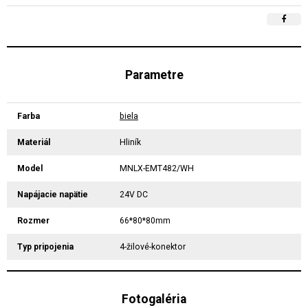
Parametre
Farba
biela
Materiál
Hliník
Model
MNLX-EMT482/WH
Napájacie napätie
24V DC
Rozmer
66*80*80mm
Typ pripojenia
4-žilové-konektor
Fotogaléria