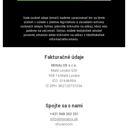
Vaše osobné údaje (email) budeme spracovávať len za týmto
účelom v súlade s platnou legislatívou a zásadami ochrany
osobných údajov. Súhlas potvrdíte kliknutím na odkaz, ktorý vám
pošleme na váš email. Súhlas môžete kedykoľvek odvolať
písomne, emailom alebo kliknutím na odkaz z ktoréhokoľvek
informačného emailu.
Fakturačné údaje
MINALOX s.r.o.
Malé Leváre 520
908 74 Malé Leváre
IČO: 51646994
IČ DPH: SK2120737036
Spojte sa s nami
+421 948 302 251
info@minalox.sk
showroom