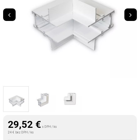
29,52
€
s DPH / ks
24 €
bez DPH / ks