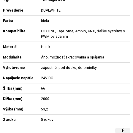
Prevedenie
DUALWHITE
Farba
biela
Kompatibilita
LOXONE, TapHome, Ampio, KNX, ďalšie systémy s
PWM ovládaním
Materiál
Hliník
Modularita
Áno, možnosť skracovania a spájania
Vyhotovenie
zápustné, pod dosku, do omietky
Napájacie napätie
24V DC
Šírka (mm)
66
Dĺžka (mm)
2000
Výška (mm)
53,2
Záruka
5 rokov