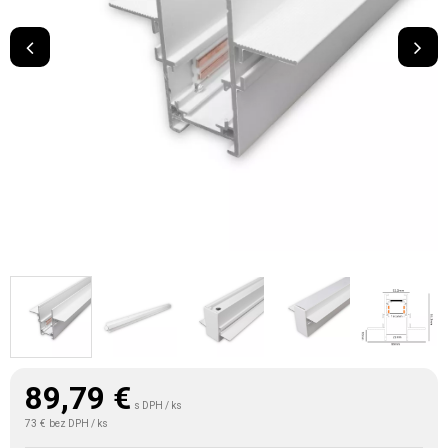
89,79
€
s DPH / ks
73 €
bez DPH / ks