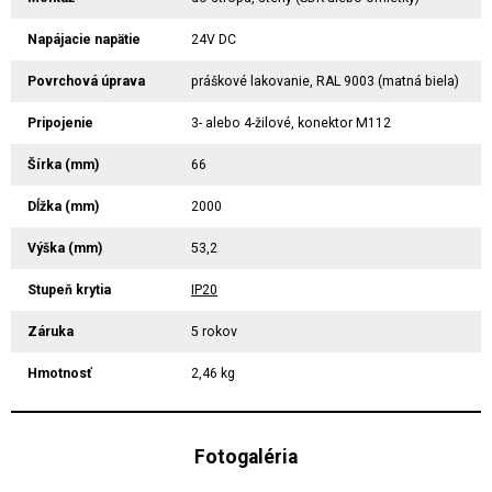
Napájacie napätie
24V DC
Povrchová úprava
práškové lakovanie, RAL 9003 (matná biela)
Pripojenie
3- alebo 4-žilové, konektor M112
Šírka (mm)
66
Dĺžka (mm)
2000
Výška (mm)
53,2
Stupeň krytia
IP20
Záruka
5 rokov
Hmotnosť
2,46 kg
Fotogaléria