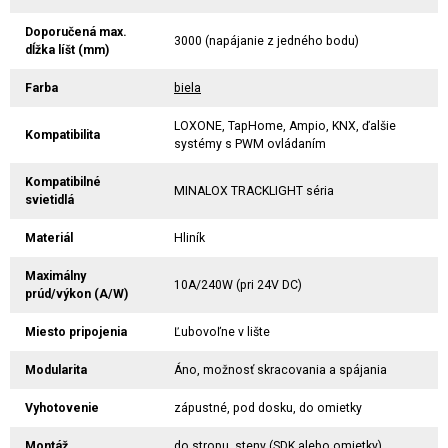
Doporučená max.
3000 (napájanie z jedného bodu)
dĺžka líšt (mm)
Farba
biela
LOXONE, TapHome, Ampio, KNX, ďalšie
Kompatibilita
systémy s PWM ovládaním
Kompatibilné
MINALOX TRACKLIGHT séria
svietidlá
Materiál
Hliník
Maximálny
10A/240W (pri 24V DC)
prúd/výkon (A/W)
Miesto pripojenia
Ľubovoľne v lište
Modularita
Áno, možnosť skracovania a spájania
Vyhotovenie
zápustné, pod dosku, do omietky
Montáž
do stropu, steny (SDK alebo omietky)