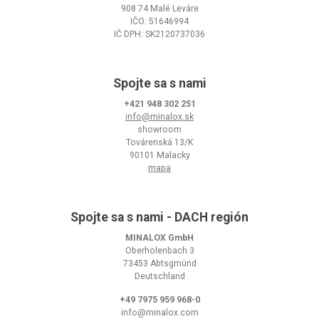
908 74 Malé Leváre
IČO: 51646994
IČ DPH: SK2120737036
Spojte sa s nami
+421 948 302 251
info@minalox.sk
showroom
Továrenská 13/K
90101 Malacky
mapa
Spojte sa s nami - DACH región
MINALOX GmbH
Oberholenbach 3
73453 Abtsgmünd
Deutschland
+49 7975 959 968-0
info@minalox.com