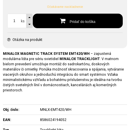
Očakávame naskladnenie
ks
Pridať do košíka
Otázka na produkt
MINALOX MAGNETIC TRACK SYSTEM EMT420/WH
– zapustená
modulárna lišta pre sériu svietidiel
MINALOX TRACKLIGHT
. V matnom
bielom prevedení umožňuje montáž do sadrokartónu, doskových
materiálov či omietky. Ponúka možnosť skracovania a spájania, vytváranie
viacerých okruhov a jednoduchú integráciu do smart systémov. Vďaka
minimalistickému vzhľadu a bohatému príslušenstvu je ideálna na tvorbu
čistých svetelných línií v domácnostiach, kanceláriách aj komerčných
priestoroch.
Obj. čislo:
MNLX-EMT420/WH
EAN:
8586024194052
Typ
Tracklight lišta