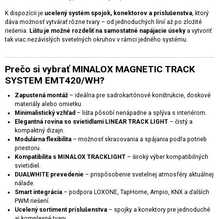
K dispozícii je
ucelený systém spojok, konektorov a príslušenstva
, ktorý
dáva možnosť vytvárať rôzne tvary – od jednoduchých línií až po zložité
riešenia.
Lištu je možné rozdeliť na samostatné napájacie úseky
a vytvoriť
tak viac nezávislých svetelných okruhov v rámci jedného systému.
Prečo si vybrať MINALOX MAGNETIC TRACK
SYSTEM EMT420/WH?
Zapustená montáž
– ideálna pre sadrokartónové konštrukcie, doskové
materiály alebo omietku.
Minimalistický vzhľad
– lišta pôsobí nenápadne a splýva s interiérom.
Elegantná rovina so svietidlami LINEAR TRACK LIGHT
– čistý a
kompaktný dizajn.
Modulárna flexibilita
– možnosť skracovania a spájania podľa potrieb
priestoru.
Kompatibilita s MINALOX TRACKLIGHT
– široký výber kompatibilných
svietidiel.
DUALWHITE prevedenie
– prispôsobenie svetelnej atmosféry aktuálnej
nálade.
Smart integrácia
– podpora LOXONE, TapHome, Ampio, KNX a ďalších
PWM riešení.
Ucelený sortiment príslušenstva
– spojky a konektory pre jednoduché
aj komplexné tvary.