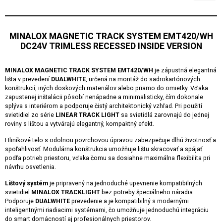
MINALOX MAGNETIC TRACK SYSTEM EMT420/WH
DC24V TRIMLESS RECESSED INSIDE VERSION
MINALOX MAGNETIC TRACK SYSTEM EMT420/WH
je zápustná elegantná
lišta v prevedení
DUALWHITE
, určená na montáž do sadrokartónových
konštrukcií, iných doskových materiálov alebo priamo do omietky. Vďaka
zapustenej inštalácii pôsobí nenápadne a minimalisticky, čím dokonale
splýva s interiérom a podporuje čistý architektonický vzhľad. Pri použití
svietidiel zo série
LINEAR TRACK LIGHT
sa svietidlá zarovnajú do jednej
roviny s lištou a vytvárajú elegantný, kompaktný efekt.
Hliníkové telo s odolnou povrchovou úpravou zabezpečuje dlhú životnosť a
spoľahlivosť. Modulárna konštrukcia umožňuje lištu skracovať a spájať
podľa potrieb priestoru, vďaka čomu sa dosiahne maximálna flexibilita pri
návrhu osvetlenia.
Lištový systém
je pripravený na jednoduché upevnenie kompatibilných
svietidiel
MINALOX TRACKLIGHT
bez potreby špeciálneho náradia.
Podporuje
DUALWHITE
prevedenie a je kompatibilný s modernými
inteligentnými riadiacimi systémami, čo umožňuje jednoduchú integráciu
do smart domácností aj profesionálnych priestorov.