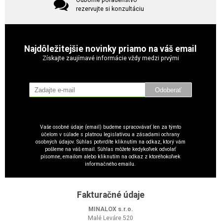
Odborné poradenstvo
rezervujte si konzultáciu
Najdôležitejšie novinky priamo na váš email
Získajte zaujímavé informácie vždy medzi prvými
Odoberať
Vaše osobné údaje (email) budeme spracovávať len za týmto
účelom v súlade s platnou legislatívou a zásadami ochrany
osobných údajov. Súhlas potvrdíte kliknutím na odkaz, ktorý vám
pošleme na váš email. Súhlas môžete kedykoľvek odvolať
písomne, emailom alebo kliknutím na odkaz z ktoréhokoľvek
informačného emailu.
Fakturačné údaje
MINALOX s.r.o.
Malé Leváre 520