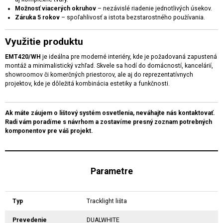
Možnosť viacerých okruhov
– nezávislé riadenie jednotlivých úsekov.
Záruka 5 rokov
– spoľahlivosť a istota bezstarostného používania.
Využitie produktu
EMT420/WH
je ideálna pre moderné interiéry, kde je požadovaná zapustená
montáž a minimalistický vzhľad. Skvele sa hodí do domácností, kancelárií,
showroomov či komerčných priestorov, ale aj do reprezentatívnych
projektov, kde je dôležitá kombinácia estetiky a funkčnosti.
Ak máte záujem o lištový systém osvetlenia, neváhajte nás kontaktovať.
Radi vám poradíme s návrhom a zostavíme presný zoznam potrebných
komponentov pre váš projekt.
Parametre
Typ
Tracklight lišta
Prevedenie
DUALWHITE