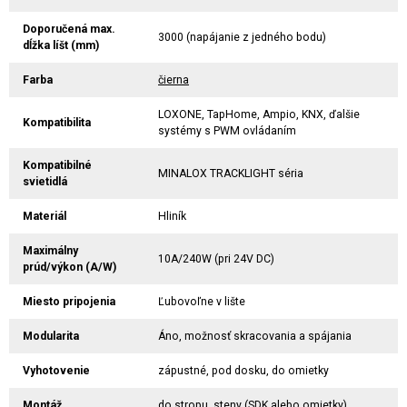
Doporučená max.
3000 (napájanie z jedného bodu)
dĺžka líšt (mm)
Farba
čierna
LOXONE, TapHome, Ampio, KNX, ďalšie
Kompatibilita
systémy s PWM ovládaním
Kompatibilné
MINALOX TRACKLIGHT séria
svietidlá
Materiál
Hliník
Maximálny
10A/240W (pri 24V DC)
prúd/výkon (A/W)
Miesto pripojenia
Ľubovoľne v lište
Modularita
Áno, možnosť skracovania a spájania
Vyhotovenie
zápustné, pod dosku, do omietky
Montáž
do stropu, steny (SDK alebo omietky)