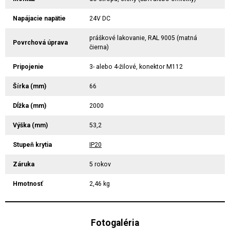
Napájacie napätie
24V DC
práškové lakovanie, RAL 9005 (matná
Povrchová úprava
čierna)
Pripojenie
3- alebo 4-žilové, konektor M112
Šírka (mm)
66
Dĺžka (mm)
2000
Výška (mm)
53,2
Stupeň krytia
IP20
Záruka
5 rokov
Hmotnosť
2,46 kg
Fotogaléria