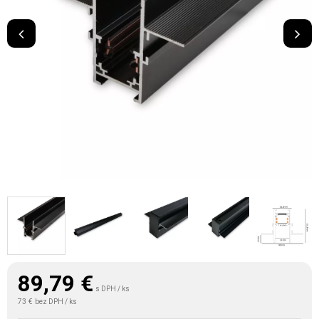
89,79
€
s DPH / ks
73 €
bez DPH / ks