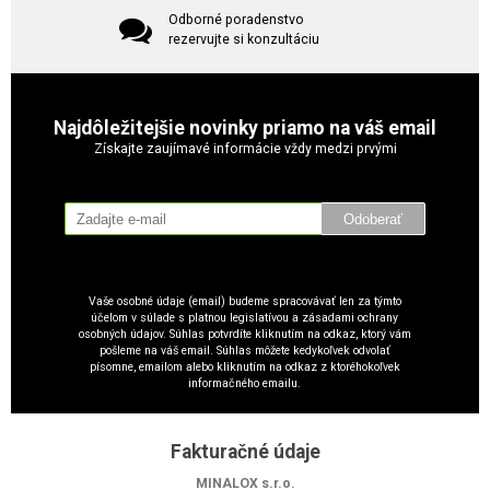
Odborné poradenstvo
rezervujte si konzultáciu
Najdôležitejšie novinky priamo na váš email
Získajte zaujímavé informácie vždy medzi prvými
Odoberať
Vaše osobné údaje (email) budeme spracovávať len za týmto
účelom v súlade s platnou legislatívou a zásadami ochrany
osobných údajov. Súhlas potvrdíte kliknutím na odkaz, ktorý vám
pošleme na váš email. Súhlas môžete kedykoľvek odvolať
písomne, emailom alebo kliknutím na odkaz z ktoréhokoľvek
informačného emailu.
Fakturačné údaje
MINALOX s.r.o.