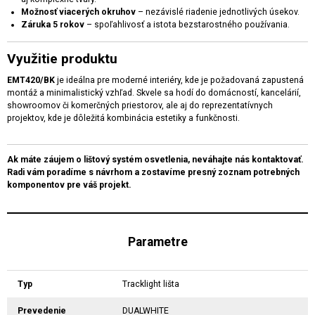
Možnosť viacerých okruhov
– nezávislé riadenie jednotlivých úsekov.
Záruka 5 rokov
– spoľahlivosť a istota bezstarostného používania.
Využitie produktu
EMT420/BK
je ideálna pre moderné interiéry, kde je požadovaná zapustená
montáž a minimalistický vzhľad. Skvele sa hodí do domácností, kancelárií,
showroomov či komerčných priestorov, ale aj do reprezentatívnych
projektov, kde je dôležitá kombinácia estetiky a funkčnosti.
Ak máte záujem o lištový systém osvetlenia, neváhajte nás kontaktovať.
Radi vám poradíme s návrhom a zostavíme presný zoznam potrebných
komponentov pre váš projekt.
Parametre
Typ
Tracklight lišta
Prevedenie
DUALWHITE