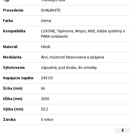
Prevedenie
DUALWHITE
Farba
čierna
Kompatibilita
LOXONE, TapHome, Ampio, KNX, ďalšie systémy s
PWM ovládaním
Materiál
Hliník
Modularita
Áno, možnosť skracovania a spájania
Vyhotovenie
zápustné, pod dosku, do omietky
Napájacie napätie
24V DC
Šírka (mm)
66
Dĺžka (mm)
2000
Výška (mm)
53,2
Záruka
5 rokov