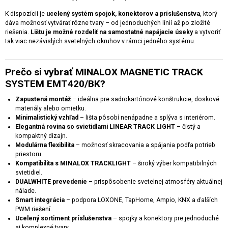
K dispozícii je
ucelený systém spojok, konektorov a príslušenstva
, ktorý
dáva možnosť vytvárať rôzne tvary – od jednoduchých línií až po zložité
riešenia.
Lištu je možné rozdeliť na samostatné napájacie úseky
a vytvoriť
tak viac nezávislých svetelných okruhov v rámci jedného systému.
Prečo si vybrať MINALOX MAGNETIC TRACK
SYSTEM EMT420/BK?
Zapustená montáž
– ideálna pre sadrokartónové konštrukcie, doskové
materiály alebo omietku.
Minimalistický vzhľad
– lišta pôsobí nenápadne a splýva s interiérom.
Elegantná rovina so svietidlami LINEAR TRACK LIGHT
– čistý a
kompaktný dizajn.
Modulárna flexibilita
– možnosť skracovania a spájania podľa potrieb
priestoru.
Kompatibilita s MINALOX TRACKLIGHT
– široký výber kompatibilných
svietidiel.
DUALWHITE prevedenie
– prispôsobenie svetelnej atmosféry aktuálnej
nálade.
Smart integrácia
– podpora LOXONE, TapHome, Ampio, KNX a ďalších
PWM riešení.
Ucelený sortiment príslušenstva
– spojky a konektory pre jednoduché
aj komplexné tvary.