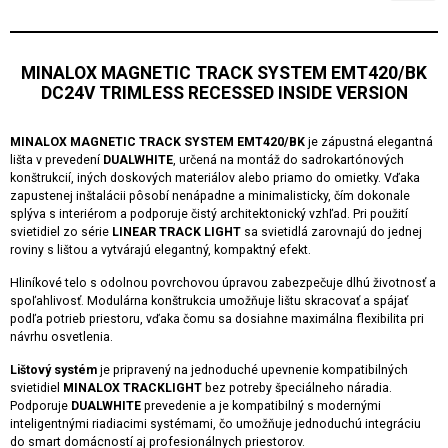
MINALOX MAGNETIC TRACK SYSTEM EMT420/BK
DC24V TRIMLESS RECESSED INSIDE VERSION
MINALOX MAGNETIC TRACK SYSTEM EMT420/BK
je zápustná elegantná
lišta v prevedení
DUALWHITE
, určená na montáž do sadrokartónových
konštrukcií, iných doskových materiálov alebo priamo do omietky. Vďaka
zapustenej inštalácii pôsobí nenápadne a minimalisticky, čím dokonale
splýva s interiérom a podporuje čistý architektonický vzhľad. Pri použití
svietidiel zo série
LINEAR TRACK LIGHT
sa svietidlá zarovnajú do jednej
roviny s lištou a vytvárajú elegantný, kompaktný efekt.
Hliníkové telo s odolnou povrchovou úpravou zabezpečuje dlhú životnosť a
spoľahlivosť. Modulárna konštrukcia umožňuje lištu skracovať a spájať
podľa potrieb priestoru, vďaka čomu sa dosiahne maximálna flexibilita pri
návrhu osvetlenia.
Lištový systém
je pripravený na jednoduché upevnenie kompatibilných
svietidiel
MINALOX TRACKLIGHT
bez potreby špeciálneho náradia.
Podporuje
DUALWHITE
prevedenie a je kompatibilný s modernými
inteligentnými riadiacimi systémami, čo umožňuje jednoduchú integráciu
do smart domácností aj profesionálnych priestorov.