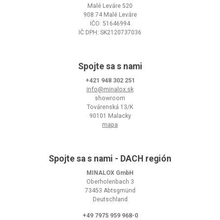
Malé Leváre 520
908 74 Malé Leváre
IČO: 51646994
IČ DPH: SK2120737036
Spojte sa s nami
+421 948 302 251
info@minalox.sk
showroom
Továrenská 13/K
90101 Malacky
mapa
Spojte sa s nami - DACH región
MINALOX GmbH
Oberholenbach 3
73453 Abtsgmünd
Deutschland
+49 7975 959 968-0