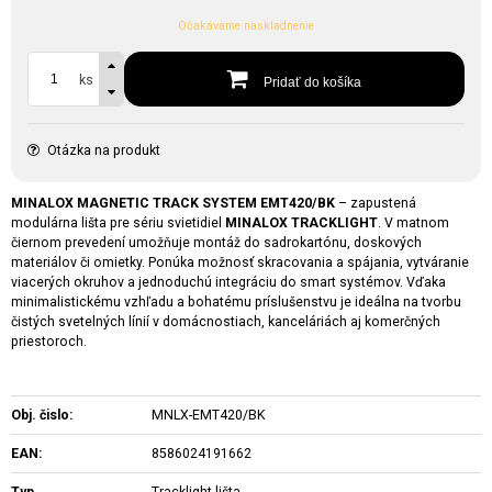
Očakávame naskladnenie
ks
Pridať do košíka
Otázka na produkt
MINALOX MAGNETIC TRACK SYSTEM EMT420/BK
– zapustená
modulárna lišta pre sériu svietidiel
MINALOX TRACKLIGHT
. V matnom
čiernom prevedení umožňuje montáž do sadrokartónu, doskových
materiálov či omietky. Ponúka možnosť skracovania a spájania, vytváranie
viacerých okruhov a jednoduchú integráciu do smart systémov. Vďaka
minimalistickému vzhľadu a bohatému príslušenstvu je ideálna na tvorbu
čistých svetelných línií v domácnostiach, kanceláriách aj komerčných
priestoroch.
Obj. čislo:
MNLX-EMT420/BK
EAN:
8586024191662
Typ
Tracklight lišta