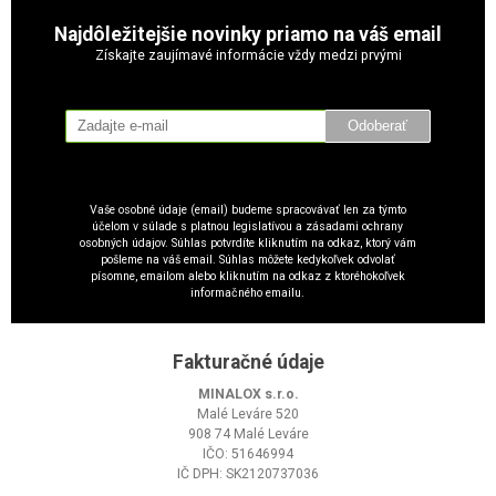
Najdôležitejšie novinky priamo na váš email
Získajte zaujímavé informácie vždy medzi prvými
Odoberať
Vaše osobné údaje (email) budeme spracovávať len za týmto
účelom v súlade s platnou legislatívou a zásadami ochrany
osobných údajov. Súhlas potvrdíte kliknutím na odkaz, ktorý vám
pošleme na váš email. Súhlas môžete kedykoľvek odvolať
písomne, emailom alebo kliknutím na odkaz z ktoréhokoľvek
informačného emailu.
Fakturačné údaje
MINALOX s.r.o.
Malé Leváre 520
908 74 Malé Leváre
IČO: 51646994
IČ DPH: SK2120737036