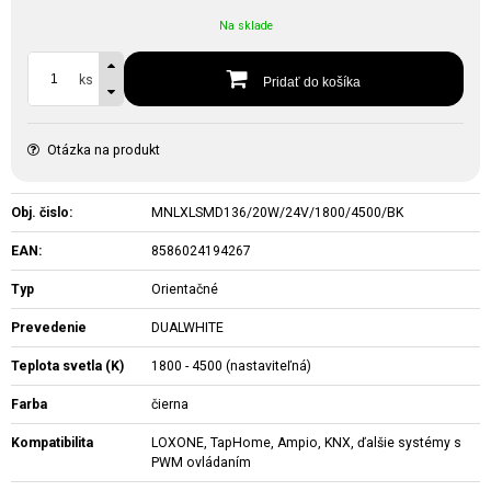
Na sklade
ks
Pridať do košíka
Otázka na produkt
Obj. čislo:
MNLXLSMD136/20W/24V/1800/4500/BK
EAN:
8586024194267
Typ
Orientačné
Prevedenie
DUALWHITE
Teplota svetla (K)
1800 - 4500 (nastaviteľná)
Farba
čierna
Kompatibilita
LOXONE, TapHome, Ampio, KNX, ďalšie systémy s
PWM ovládaním