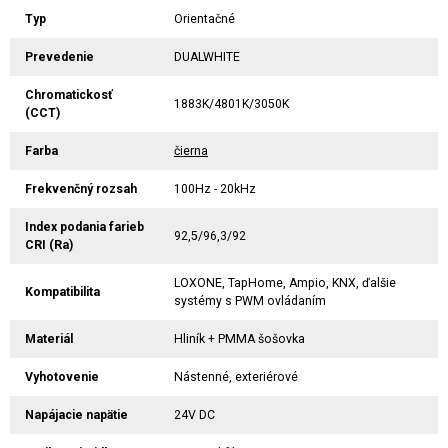
Typ
Orientačné
Prevedenie
DUALWHITE
Chromatickosť
1883K/4801K/3050K
(CCT)
Farba
čierna
Frekvenčný rozsah
100Hz - 20kHz
Index podania farieb
92,5/96,3/92
CRI (Ra)
LOXONE, TapHome, Ampio, KNX, ďalšie
Kompatibilita
systémy s PWM ovládaním
Materiál
Hliník + PMMA šošovka
Vyhotovenie
Nástenné, exteriérové
Napájacie napätie
24V DC