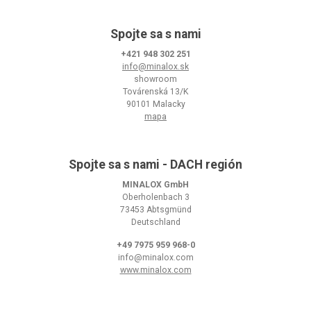
Spojte sa s nami
+421 948 302 251
info@minalox.sk
showroom
Továrenská 13/K
90101 Malacky
mapa
Spojte sa s nami - DACH región
MINALOX GmbH
Oberholenbach 3
73453 Abtsgmünd
Deutschland
+49 7975 959 968-0
info@minalox.com
www.minalox.com