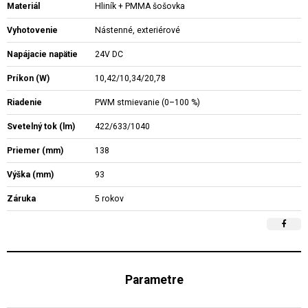
Materiál
Hliník + PMMA šošovka
Vyhotovenie
Nástenné, exteriérové
Napájacie napätie
24V DC
Príkon (W)
10,42/10,34/20,78
Riadenie
PWM stmievanie (0–100 %)
Svetelný tok (lm)
422/633/1040
Priemer (mm)
138
Výška (mm)
93
Záruka
5 rokov
Parametre