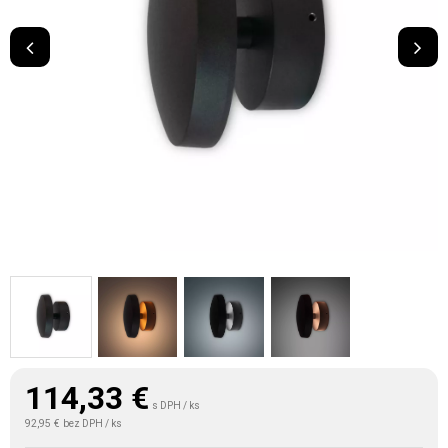
114,33
€
s DPH / ks
92,95 €
bez DPH / ks