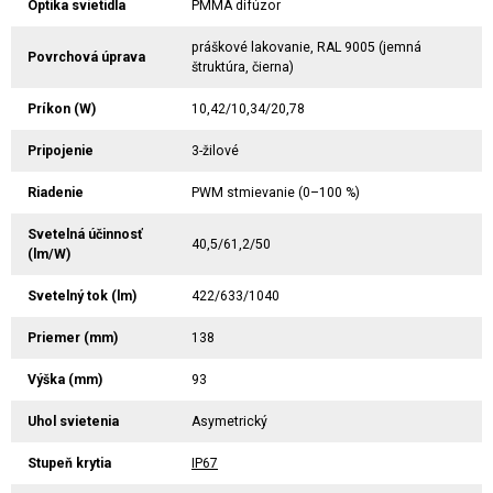
Optika svietidla
PMMA difúzor
práškové lakovanie, RAL 9005 (jemná
Povrchová úprava
štruktúra, čierna)
Príkon (W)
10,42/10,34/20,78
Pripojenie
3-žilové
Riadenie
PWM stmievanie (0–100 %)
Svetelná účinnosť
40,5/61,2/50
(lm/W)
Svetelný tok (lm)
422/633/1040
Priemer (mm)
138
Výška (mm)
93
Uhol svietenia
Asymetrický
Stupeň krytia
IP67