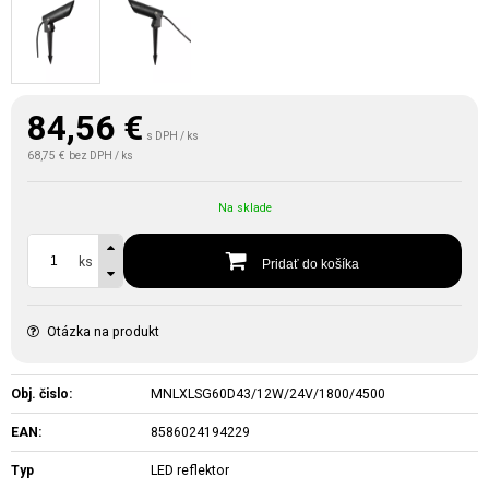
84,56
€
s DPH / ks
68,75 €
bez DPH / ks
Na sklade
ks
Pridať do košíka
Otázka na produkt
Obj. čislo:
MNLXLSG60D43/12W/24V/1800/4500
EAN:
8586024194229
Typ
LED reflektor