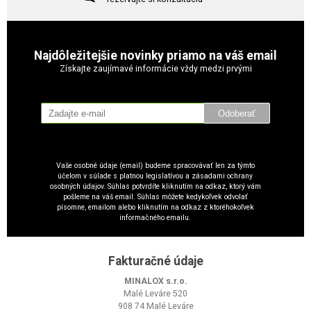
Najdôležitejšie novinky priamo na váš email
Získajte zaujímavé informácie vždy medzi prvými
Odoberať
Vaše osobné údaje (email) budeme spracovávať len za týmto
účelom v súlade s platnou legislatívou a zásadami ochrany
osobných údajov. Súhlas potvrdíte kliknutím na odkaz, ktorý vám
pošleme na váš email. Súhlas môžete kedykoľvek odvolať
písomne, emailom alebo kliknutím na odkaz z ktoréhokoľvek
informačného emailu.
Fakturačné údaje
MINALOX s.r.o.
Malé Leváre 520
908 74 Malé Leváre