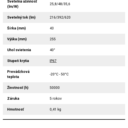
Svetelná účinnosť
25,8/48/35,6
(lm/W)
Svetelný tok (lm)
216/392/620
Šírka (mm)
43
Výška (mm)
255
Uhol svietenia
40°
Stupeň krytia
IP67
Prevádzková
-20°C - 50°C
teplota
Životnosť (h)
50000
Záruka
5 rokov
Hmotnosť
0,41 kg