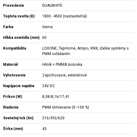
Prevedenie
DUALWHITE
Teplota svetla (K)
1800 - 4500 (nastaviteľná)
Farba
čierna
Hĺbka svietidla (mm)
60
Kompatibilita
LOXONE, TapHome, Ampio, KNX, ďalšie systémy s
PWM ovládaním
Materiál
Hliník + PMMA šošovka
Vyhotovenie
Zapichovacie, exteriérové
Napájacie napätie
24V DC
Príkon (W)
8,38/8,16/17,41
Riadenie
PWM stmievanie (0–100 %)
Svetelný tok (lm)
216/392/620
Šírka (mm)
43