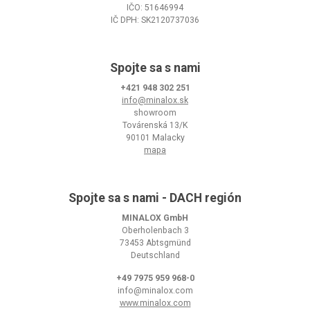
IČO: 51646994
IČ DPH: SK2120737036
Spojte sa s nami
+421 948 302 251
info@minalox.sk
showroom
Továrenská 13/K
90101 Malacky
mapa
Spojte sa s nami - DACH región
MINALOX GmbH
Oberholenbach 3
73453 Abtsgmünd
Deutschland
+49 7975 959 968-0
info@minalox.com
www.minalox.com