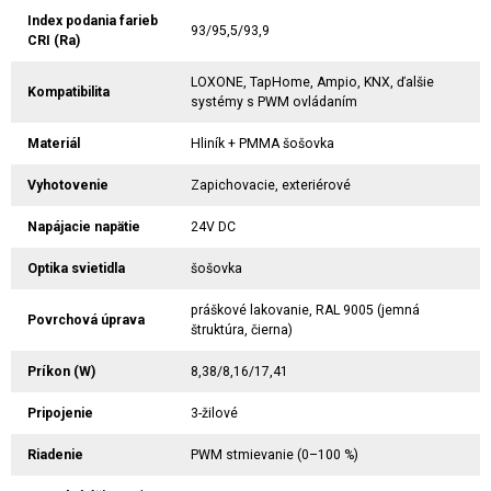
Index podania farieb
93/95,5/93,9
CRI (Ra)
LOXONE, TapHome, Ampio, KNX, ďalšie
Kompatibilita
systémy s PWM ovládaním
Materiál
Hliník + PMMA šošovka
Vyhotovenie
Zapichovacie, exteriérové
Napájacie napätie
24V DC
Optika svietidla
šošovka
práškové lakovanie, RAL 9005 (jemná
Povrchová úprava
štruktúra, čierna)
Príkon (W)
8,38/8,16/17,41
Pripojenie
3-žilové
Riadenie
PWM stmievanie (0–100 %)