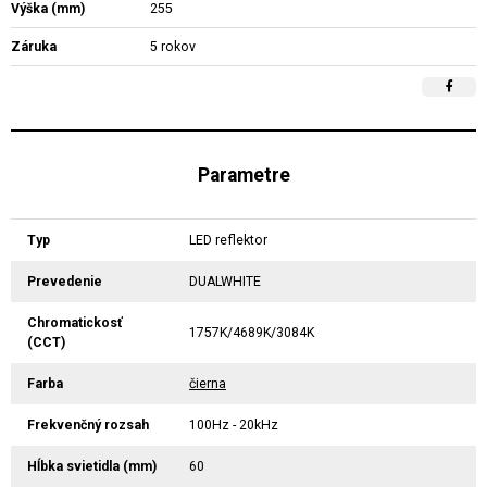
Výška (mm)
255
Záruka
5 rokov
Parametre
Typ
LED reflektor
Prevedenie
DUALWHITE
Chromatickosť
1757K/4689K/3084K
(CCT)
Farba
čierna
Frekvenčný rozsah
100Hz - 20kHz
Hĺbka svietidla (mm)
60