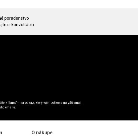
é poradenstvo
jte si konzultáciu
íte kliknutím na odkaz, ktorý vám pošleme na váš email.
ého emailu.
n
O nákupe