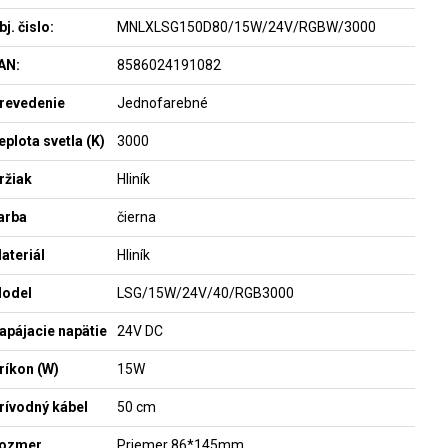
bj. čislo:
MNLXLSG150D80/15W/24V/RGBW/3000
AN:
8586024191082
revedenie
Jednofarebné
eplota svetla (K)
3000
ržiak
Hliník
arba
čierna
ateriál
Hliník
odel
LSG/15W/24V/40/RGB3000
apájacie napätie
24V DC
ríkon (W)
15W
rívodný kábel
50 cm
ozmer
Priemer 86*145mm