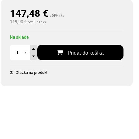
147,48
€
s DPH / ks
119,90 €
bez DPH / ks
Na sklade
Pridať do košíka
ks
Otázka na produkt