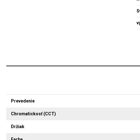
S
v
Prevedenie
Chromatickosť (CCT)
Držiak
Farba