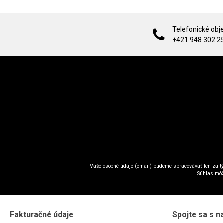
Telefonické obj
+421 948 302 2
Vaše osobné údaje (email) budeme spracovávať len za tý
Súhlas môž
Fakturačné údaje
Spojte sa s n