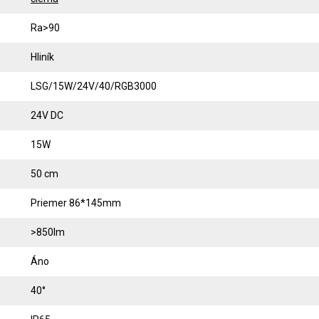
Ra>90
Hliník
LSG/15W/24V/40/RGB3000
24V DC
15W
50 cm
Priemer 86*145mm
>850lm
Áno
40°