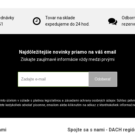
ednávky
Tovar na sklade
Odborn
51
expedujeme do 24 hod.
rezervu
Najdôležitejšie novinky priamo na váš email
Získajte zaujímavé informácie vždy medzi prvými
Odoberať
mto účelom v súlade s platnou legislatívou a zásadami ochrany osobných údajov. Súhlas potvrd
ete kedykoľvek odvolať písomne, emailom alebo kliknutím na odkaz z ktoréhokoľvek informačn
ami
Spojte sa s nami - DACH regió