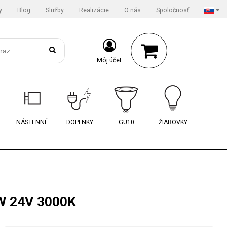
y
Blog
Služby
Realizácie
O nás
Spoločnosť
Môj účet
NÁSTENNÉ
DOPLNKY
GU10
ŽIAROVKY
W 24V 3000K