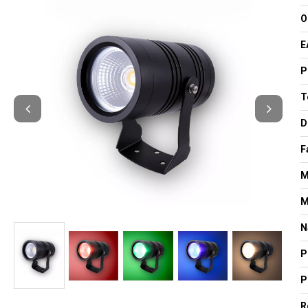
O
E
P
T
D
F
M
M
N
P
P
R