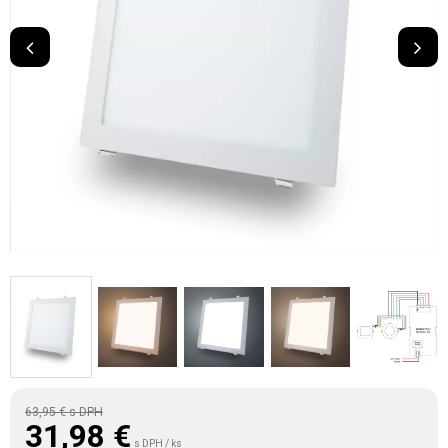
63,95 €
s DPH
31,98
€
s DPH / ks