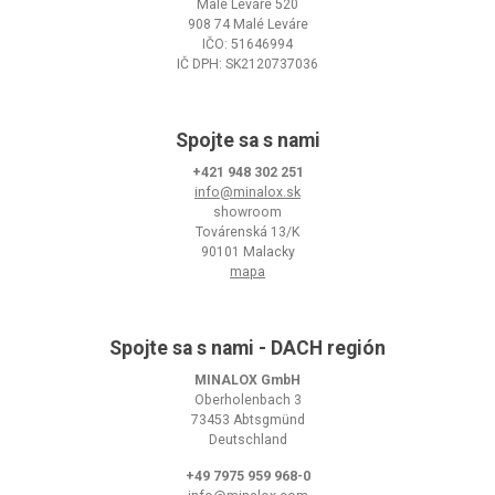
Malé Leváre 520
908 74 Malé Leváre
IČO: 51646994
IČ DPH: SK2120737036
Spojte sa s nami
+421 948 302 251
info@minalox.sk
showroom
Továrenská 13/K
90101 Malacky
mapa
Spojte sa s nami - DACH región
MINALOX GmbH
Oberholenbach 3
73453 Abtsgmünd
Deutschland
+49 7975 959 968-0