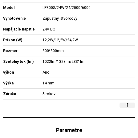
Model
LP300S/24W/24/2000/6000
Vyhotovenie
Zápustný, štvorcový
Napájacie napätie
24V DC
Príkon (W)
12,2W/12,2W/24,2W
Rozmer
300*300mm
Svetelný tok (lm)
1022lm/1323lm/2331lm
výkon
Áno
Výška
14 mm
Záruka
5 rokov
Parametre