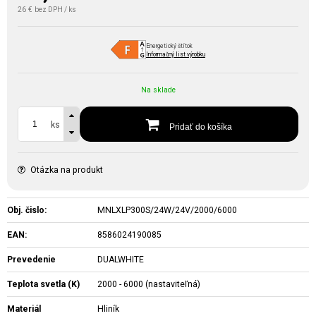
26 €
bez DPH / ks
Energetický štítok
Informačný list výrobku
Na sklade
ks
Pridať do košíka
Otázka na produkt
Obj. čislo:
MNLXLP300S/24W/24V/2000/6000
EAN:
8586024190085
Prevedenie
DUALWHITE
Teplota svetla (K)
2000 - 6000 (nastaviteľná)
Materiál
Hliník