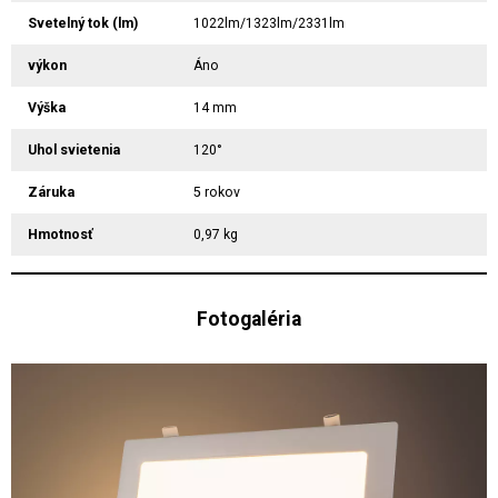
Svetelný tok (lm)
1022lm/1323lm/2331lm
výkon
Áno
Výška
14 mm
Uhol svietenia
120°
Záruka
5 rokov
Hmotnosť
0,97 kg
Fotogaléria