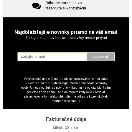
Odborné poradenstvo
rezervujte si konzultáciu
Najdôležitejšie novinky priamo na váš email
Získajte zaujímavé informácie vždy medzi prvými
Odoberať
Vaše osobné údaje (email) budeme spracovávať len za týmto
účelom v súlade s platnou legislatívou a zásadami ochrany
osobných údajov. Súhlas potvrdíte kliknutím na odkaz, ktorý vám
pošleme na váš email. Súhlas môžete kedykoľvek odvolať
písomne, emailom alebo kliknutím na odkaz z ktoréhokoľvek
informačného emailu.
Fakturačné údaje
MINALOX s.r.o.