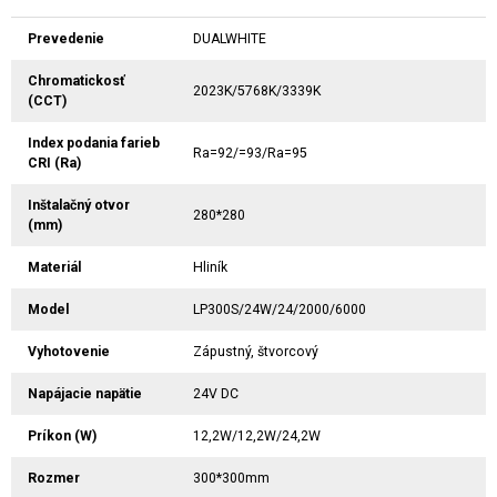
Prevedenie
DUALWHITE
Chromatickosť
2023K/5768K/3339K
(CCT)
Index podania farieb
Ra=92/=93/Ra=95
CRI (Ra)
Inštalačný otvor
280*280
(mm)
Materiál
Hliník
Model
LP300S/24W/24/2000/6000
Vyhotovenie
Zápustný, štvorcový
Napájacie napätie
24V DC
Príkon (W)
12,2W/12,2W/24,2W
Rozmer
300*300mm