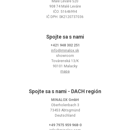
Malé Leváre 520
908 74 Malé Leváre
IČO: 51646994
IČ DPH: SK2120737036
Spojte sa s nami
+421 948 302 251
info@minalox.sk
showroom
Továrenská 13/K
90101 Malacky
mapa
Spojte sa s nami - DACH región
MINALOX GmbH
Oberholenbach 3
73453 Abtsgmünd
Deutschland
+49 7975 959 968-0