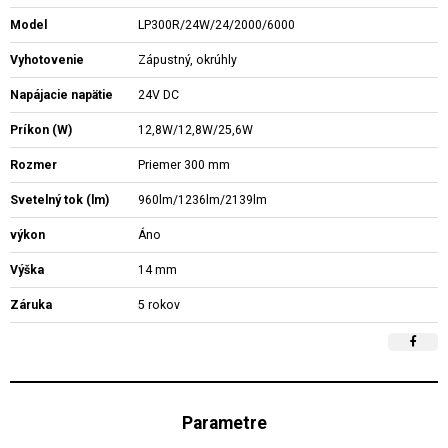
Model
LP300R/24W/24/2000/6000
Vyhotovenie
Zápustný, okrúhly
Napájacie napätie
24V DC
Príkon (W)
12,8W/12,8W/25,6W
Rozmer
Priemer 300 mm
Svetelný tok (lm)
960lm/1236lm/2139lm
výkon
Áno
Výška
14 mm
Záruka
5 rokov
Parametre