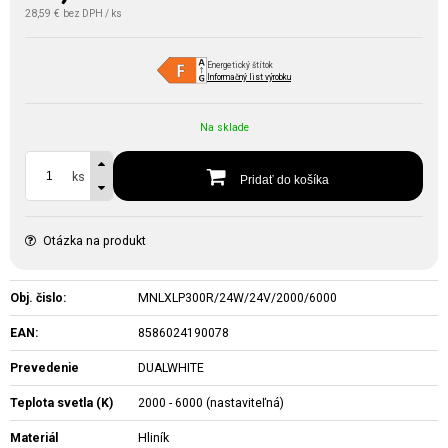
28,59 €
bez DPH / ks
Energetický štítok
Informačný list výrobku
Na sklade
ks
Pridať do košíka
Otázka na produkt
Obj. čislo:
MNLXLP300R/24W/24V/2000/6000
EAN:
8586024190078
Prevedenie
DUALWHITE
Teplota svetla (K)
2000 - 6000 (nastaviteľná)
Materiál
Hliník