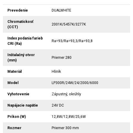
Prevedenie
DUALWHITE
Chromatickosť
2001K/5457K/3277K
(CCT)
Index podania farieb
Ra=93/Ra=93,3/Ra=93,8
CRI (Ra)
Inštalačný otvor
Priemer 280
(mm)
Materiál
Hliník
Model
LP300R/24W/24/2000/6000
Vyhotovenie
Zápustný, okrúhly
Napájacie napätie
24V DC
Príkon (W)
12,8W/12,8W/25,6W
Rozmer
Priemer 300 mm