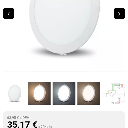
63,95 €
s DPH
35,17
€
s DPH / ks