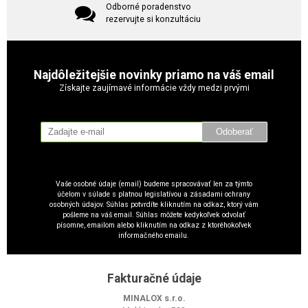
Odborné poradenstvo
rezervujte si konzultáciu
Najdôležitejšie novinky priamo na váš email
Získajte zaujímavé informácie vždy medzi prvými
Odoberať
Vaše osobné údaje (email) budeme spracovávať len za týmto
účelom v súlade s platnou legislatívou a zásadami ochrany
osobných údajov. Súhlas potvrdíte kliknutím na odkaz, ktorý vám
pošleme na váš email. Súhlas môžete kedykoľvek odvolať
písomne, emailom alebo kliknutím na odkaz z ktoréhokoľvek
informačného emailu.
Fakturačné údaje
MINALOX s.r.o.