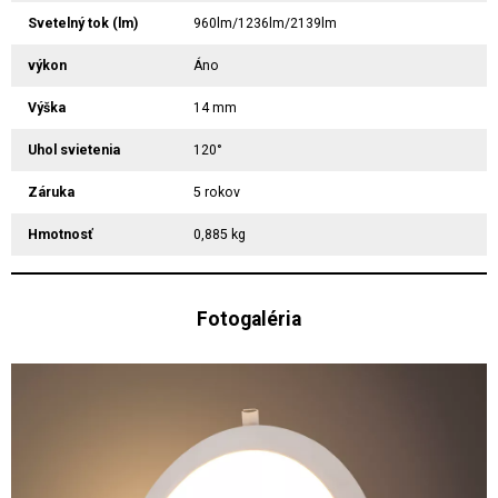
Svetelný tok (lm)
960lm/1236lm/2139lm
výkon
Áno
Výška
14 mm
Uhol svietenia
120°
Záruka
5 rokov
Hmotnosť
0,885 kg
Fotogaléria