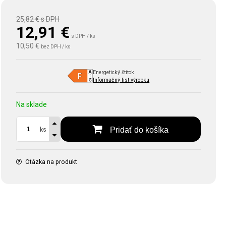
25,82 €
s DPH
12,91
€
s DPH / ks
10,50 €
bez DPH / ks
Energetický štítok
Informačný list výrobku
Na sklade
Pridať do košíka
ks
Otázka na produkt