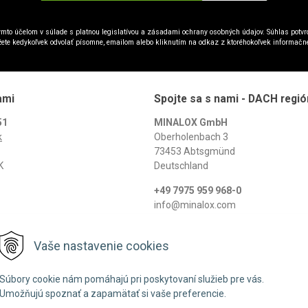
mto účelom v súlade s platnou legislatívou a zásadami ochrany osobných údajov. Súhlas potvrd
ete kedykoľvek odvolať písomne, emailom alebo kliknutím na odkaz z ktoréhokoľvek informačn
ami
Spojte sa s nami - DACH regió
51
MINALOX GmbH
k
Oberholenbach 3
73453 Abtsgmünd
K
Deutschland
+49 7975 959 968-0
info@minalox.com
www.minalox.com
Vaše nastavenie cookies
© 2026 Minalox •
NextShop
&
e-shop Pohoda Connector
by
NextCom s.r.o.
Súbory cookie nám pomáhajú pri poskytovaní služieb pre vás.
Umožňujú spoznať a zapamätať si vaše preferencie.