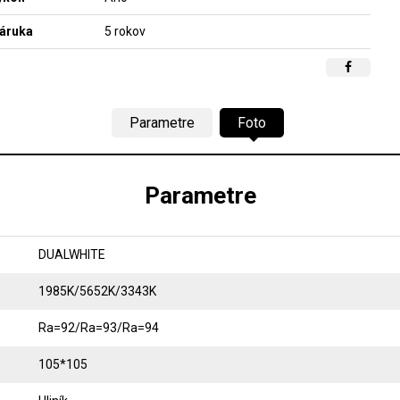
áruka
5 rokov
Parametre
Foto
Parametre
DUALWHITE
1985K/5652K/3343K
Ra=92/Ra=93/Ra=94
105*105