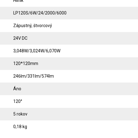
Hliník
LP120S/6W/24/2000/6000
Zápustný, štvorcový
24V DC
3,048W/3,024W/6,070W
120*120mm
246lm/331lm/574lm
Áno
120°
5 rokov
0,18 kg