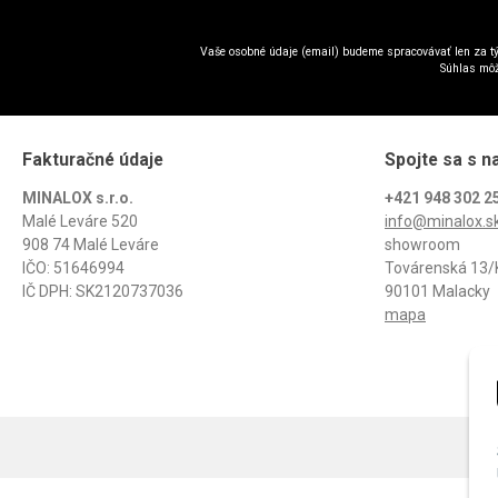
Vaše osobné údaje (email) budeme spracovávať len za tý
Súhlas môž
Fakturačné údaje
Spojte sa s n
MINALOX s.r.o.
+421 948 302 2
Malé Leváre 520
info@minalox.s
908 74 Malé Leváre
showroom
IČO: 51646994
Továrenská 13/
IČ DPH: SK2120737036
90101 Malacky
mapa