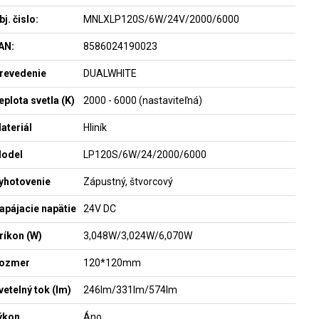
bj. čislo:
MNLXLP120S/6W/24V/2000/6000
AN:
8586024190023
revedenie
DUALWHITE
eplota svetla (K)
2000 - 6000 (nastaviteľná)
ateriál
Hliník
odel
LP120S/6W/24/2000/6000
yhotovenie
Zápustný, štvorcový
apájacie napätie
24V DC
ríkon (W)
3,048W/3,024W/6,070W
ozmer
120*120mm
vetelný tok (lm)
246lm/331lm/574lm
ýkon
Áno