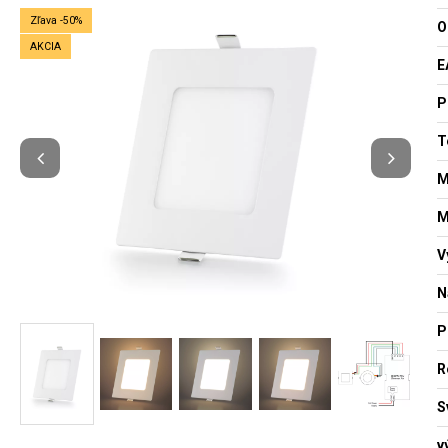
Zľava -50%
O
AKCIA
E
P
T
M
M
V
N
P
R
S
v