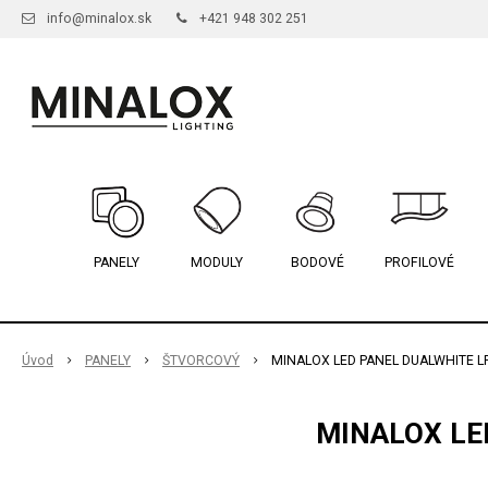
info@minalox.sk
+421 948 302 251
PANELY
MODULY
BODOVÉ
PROFILOVÉ
Úvod
PANELY
ŠTVORCOVÝ
MINALOX LED PANEL DUALWHITE L
MINALOX LE