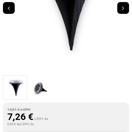
14,51 €
s DPH
7,26
€
s DPH / ks
5,90 €
bez DPH / ks