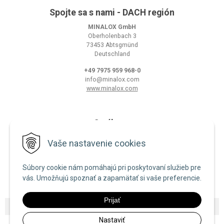
Spojte sa s nami - DACH región
MINALOX GmbH
Oberholenbach 3
73453 Abtsgmünd
Deutschland
+49 7975 959 968-0
info@minalox.com
www.minalox.com
O nákupe
Obchodné podmienky
Vaše nastavenie cookies
Ochrana osobných údajov
Súbory cookie nám pomáhajú pri poskytovaní služieb pre
Zásady používania cookies
vás. Umožňujú spoznať a zapamätať si vaše preferencie.
Prijať
© 2026 Minalox •
NextShop
&
e-shop Pohoda Connector
by
NextCom s.r.o.
Nastaviť