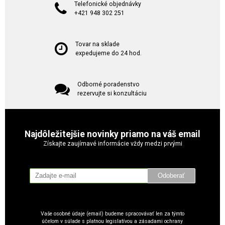
Telefonické objednávky
+421 948 302 251
Tovar na sklade
expedujeme do 24 hod.
Odborné poradenstvo
rezervujte si konzultáciu
Najdôležitejšie novinky priamo na váš email
Získajte zaujímavé informácie vždy medzi prvými
Odoberať
Vaše osobné údaje (email) budeme spracovávať len za týmto
účelom v súlade s platnou legislatívou a zásadami ochrany