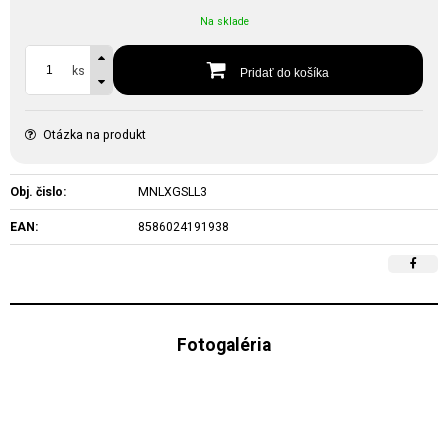
Na sklade
ks
Pridať do košíka
Otázka na produkt
Obj. čislo:
MNLXGSLL3
EAN:
8586024191938
Fotogaléria