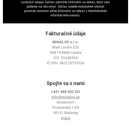
osobných údajov. Súhlas potvrdíte kliknutím na odkaz, ktorý vám
pošleme na váš email. Súhlas môžete kedykoľvek odvolať
písomne, emailom alebo kliknutím na odkaz z ktoréhokoľvek
informačného emailu.
Fakturačné údaje
MINALOX s.r.o.
Malé Leváre 520
908 74 Malé Leváre
IČO: 51646994
IČ DPH: SK2120737036
Spojte sa s nami
+421 948 302 251
info@minalox.sk
showroom
Továrenská 13/K
90101 Malacky
mapa